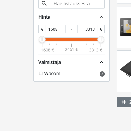
search
Hinta
expand_less
-
€
€
2461 €
1608 €
3313 €
Valmistaja
expand_less
Wacom
check_box_outline_blank
3
tag