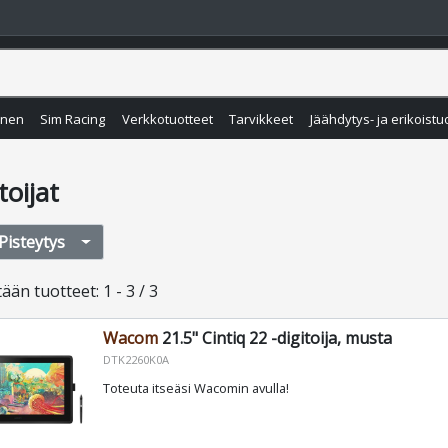
inen
Sim Racing
Verkkotuotteet
Tarvikkeet
Jäähdytys- ja erikoistu
toijat
Pisteytys
tään
tuotteet
:
1 - 3 / 3
Wacom
21.5" Cintiq 22 -digitoija, musta
DTK2260K0A
Toteuta itseäsi Wacomin avulla!