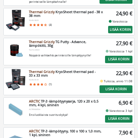
perinteiselle lämpötahnalle!
Thermal Grizzly
KryoSheet thermal pad - 38 x
24,90 €
38 mm
TG-KS-38-38
fiber_manual_record
Varastossa
star
star
star
star
star_half
(4)
LISÄÄ KORIIN
Thermal Grizzly
TG Putty - Advance,
27,90 €
lämpökitti, 30g
TG-P-A-030-R
fiber_manual_record
Varastossa 1 kpl
Näppärä vaihtoehto perinteisille lämpötyynyille!
LISÄÄ KORIIN
Thermal Grizzly
KryoSheet thermal pad -
22,90 €
33 x 33 mm
TG-KS-33-33
fiber_manual_record
Tulossa, arvio 11.08
star
star
star
star
star_border
(1)
LISÄÄ KORIIN
ARCTIC
TP-3 -lämpötyynysarja, 120 x 20 x 0,5
6,90 €
mm, 4 kpl, sininen
ACTPD00055A
fiber_manual_record
Varastossa 3 kpl
Ensiluokkaista suorituskykyä!
LISÄÄ KORIIN
ARCTIC
TP-3 -lämpötyyny, 100 x 100 x 1,0 mm,
7,90 €
1 kpl, sininen