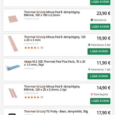
LISÄÄ KORIIN
Thermal Grizzly
Minus Pad 8 -lämpötyyny,
23,90 €
8W/mk, 100 x 100 x 0,5mm
TG-MP8-100-100-05-1R
fiber_manual_record
Varastossa
LISÄÄ KORIIN
Thermal Grizzly
Minus Pad 8 -lämpötyyny, 120
19,90 €
x 20 x 3 mm
TG-MP8-120-20-30-1R
fiber_manual_record
Varastossa 4 kpl
star
star
star
star
star_border
(1)
LISÄÄ KORIIN
Akasa
M.2 SSD Thermal Pad Plus Pack, 70 x 20
11,90 €
x 1,5 mm, 3kpl
AK-TT600-KT03
fiber_manual_record
Varastossa 1 kpl
LISÄÄ KORIIN
Thermal Grizzly
Minus Pad 8 -lämpötyyny,
14,90 €
8W/mk, 120 x 20 x 0,5mm, 2 kpl
TG-MP8-120-20-05-2R
fiber_manual_record
Toimittajilla
star
star
star
star
star
(1)
LISÄÄ KORIIN
Thermal Grizzly
TG Putty - Basic, lämpökitti, 30g
17,90 €
TG-P-B-030-R