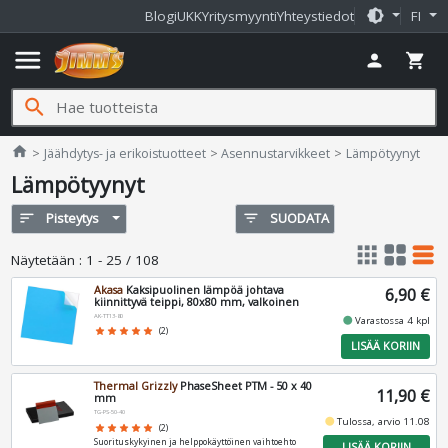
brightness_medium
Blogi
UKK
Yritysmyynti
Yhteystiedot
FI
menu
person
shopping_cart
search
Jimms.fi
home
Jäähdytys- ja erikoistuotteet
Asennustarvikkeet
Lämpötyynyt
Lämpötyynyt
sort
Pisteytys
filter_list
SUODATA
apps
grid_view
table_rows
Näytetään
:
1 - 25 / 108
Akasa
Kaksipuolinen lämpöä johtava
6,90 €
kiinnittyvä teippi, 80x80 mm, valkoinen
AK-TT13-80
fiber_manual_record
Varastossa 4 kpl
star
star
star
star
star
(2)
LISÄÄ KORIIN
Thermal Grizzly
PhaseSheet PTM - 50 x 40
11,90 €
mm
TG-PS-50-40
fiber_manual_record
Tulossa, arvio 11.08
star
star
star
star
star
(2)
Suorituskykyinen ja helppokäyttöinen vaihtoehto
LISÄÄ KORIIN