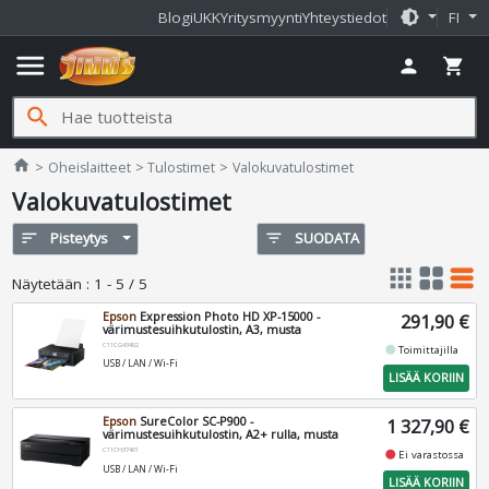
brightness_medium
Blogi
UKK
Yritysmyynti
Yhteystiedot
FI
menu
person
shopping_cart
search
Jimms.fi
home
Oheislaitteet
Tulostimet
Valokuvatulostimet
Valokuvatulostimet
sort
Pisteytys
filter_list
SUODATA
apps
grid_view
table_rows
Näytetään
:
1 - 5 / 5
Epson
Expression Photo HD XP-15000 -
291,90 €
värimustesuihkutulostin, A3, musta
C11CG43402
fiber_manual_record
Toimittajilla
USB / LAN / Wi-Fi
LISÄÄ KORIIN
Epson
SureColor SC-P900 -
1 327,90 €
värimustesuihkutulostin, A2+ rulla, musta
C11CH37401
fiber_manual_record
Ei varastossa
USB / LAN / Wi-Fi
LISÄÄ KORIIN