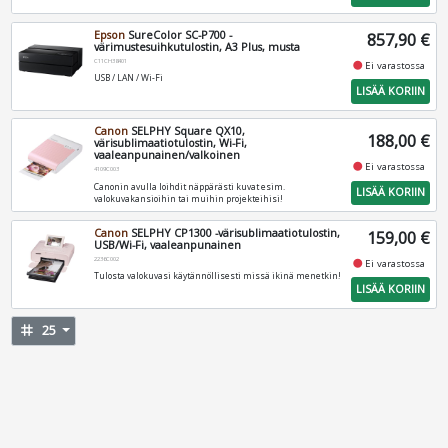
Epson
SureColor SC-P700 -
857,90 €
värimustesuihkutulostin, A3 Plus, musta
C11CH38401
fiber_manual_record
Ei varastossa
USB / LAN / Wi-Fi
LISÄÄ KORIIN
Canon
SELPHY Square QX10,
188,00 €
värisublimaatiotulostin, Wi-Fi,
vaaleanpunainen/valkoinen
fiber_manual_record
Ei varastossa
4109C003
Canonin avulla loihdit näppärästi kuvat esim.
LISÄÄ KORIIN
valokuvakansioihin tai muihin projekteihisi!
Canon
SELPHY CP1300 -värisublimaatiotulostin,
159,00 €
USB/Wi-Fi, vaaleanpunainen
2236C002
fiber_manual_record
Ei varastossa
Tulosta valokuvasi käytännöllisesti missä ikinä menetkin!
LISÄÄ KORIIN
tag
25