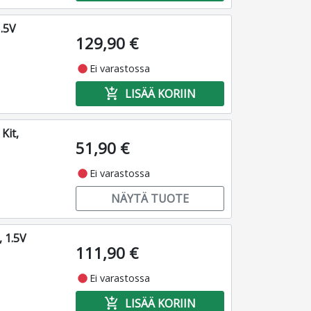
.5V
129,90 €
fiber_manual_record
Ei varastossa
add_shopping_cart
LISÄÄ KORIIN
Kit,
51,90 €
fiber_manual_record
Ei varastossa
NÄYTÄ TUOTE
 1.5V
111,90 €
fiber_manual_record
Ei varastossa
add_shopping_cart
LISÄÄ KORIIN