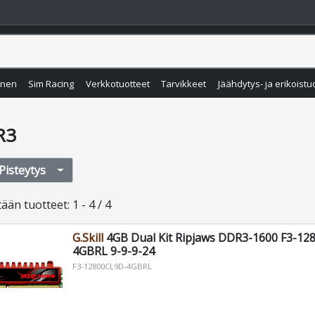
inen
Sim Racing
Verkkotuotteet
Tarvikkeet
Jäähdytys- ja erikoistu
R3
Pisteytys
tään
tuotteet
:
1 - 4 / 4
G.Skill
4GB Dual Kit Ripjaws DDR3-1600 F3-12
4GBRL 9-9-9-24
F3-12800CL9D-4GBRL