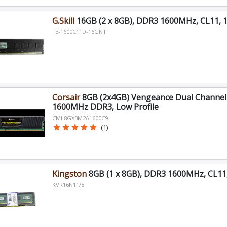
G.Skill
16GB (2 x 8GB), DDR3 1600MHz, CL11, 1
F3-1600C11D-16GNT
Corsair
8GB (2x4GB) Vengeance Dual Channel 
1600MHz DDR3, Low Profile
CML8GX3M2A1600C9
star
star
star
star
star
(1)
Kingston
8GB (1 x 8GB), DDR3 1600MHz, CL11,
KVR16N11/8