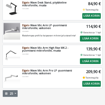
Elgato
Wave Desk Stand, pöytäteline
84,90 €
mikrofonille, musta
10AAU9901
fiber_manual_record
Toimittajilla
LISÄÄ KORIIN
Elgato
Wave Mic Arm LP -puomivarsi
114,90 €
mikrofonille, valkoinen
10AAN9911
fiber_manual_record
Varastossa 1 kpl
Matalempaa profiilia kaipaavan mikronijalustavalinta!
LISÄÄ KORIIN
Elgato
Wave Mic Arm High Rise MK.2 -
139,90 €
puomivarsi mikrofonille, musta
10AAY9901
fiber_manual_record
Varastossa 1 kpl
LISÄÄ KORIIN
Elgato
Wave Mic Arm Pro LP -puomivarsi
209,90 €
mikrofonille, valkoinen
10AAT9911
fiber_manual_record
Toimittajilla
LISÄÄ KORIIN
tag
25