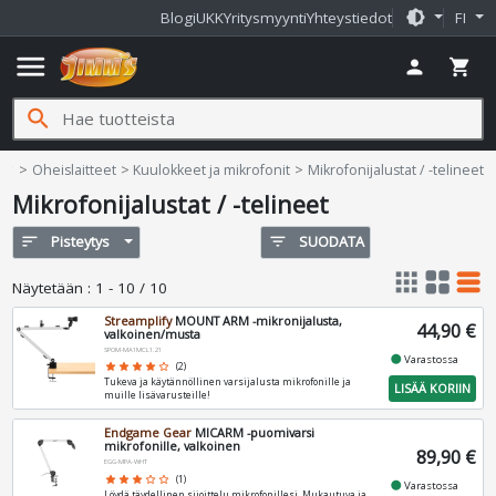
brightness_medium
Blogi
UKK
Yritysmyynti
Yhteystiedot
FI
menu
person
shopping_cart
search
Jimms.fi
home
Oheislaitteet
Kuulokkeet ja mikrofonit
Mikrofonijalustat / -telineet
Mikrofonijalustat / -telineet
sort
Pisteytys
filter_list
SUODATA
apps
grid_view
table_rows
Näytetään
:
1 - 10 / 10
Streamplify
MOUNT ARM -mikronijalusta,
44,90 €
valkoinen/musta
SPOM-MA1MCL1.21
fiber_manual_record
Varastossa
star
star
star
star
star_border
(2)
Tukeva ja käytännöllinen varsijalusta mikrofonille ja
LISÄÄ KORIIN
muille lisävarusteille!
Endgame Gear
MICARM -puomivarsi
mikrofonille, valkoinen
89,90 €
EGG-MPA-WHT
star
star
star
star_border
star_border
(1)
fiber_manual_record
Varastossa
Löydä täydellinen sijoittelu mikrofonillesi. Mukautuva ja