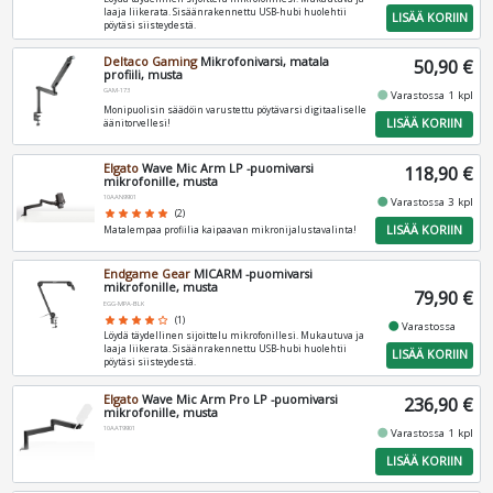
laaja liikerata. Sisäänrakennettu USB-hubi huolehtii
LISÄÄ KORIIN
pöytäsi siisteydestä.
Deltaco Gaming
Mikrofonivarsi, matala
50,90 €
profiili, musta
GAM-173
fiber_manual_record
Varastossa 1 kpl
Monipuolisin säädöin varustettu pöytävarsi digitaaliselle
LISÄÄ KORIIN
äänitorvellesi!
Elgato
Wave Mic Arm LP -puomivarsi
118,90 €
mikrofonille, musta
10AAN9901
fiber_manual_record
Varastossa 3 kpl
star
star
star
star
star
(2)
LISÄÄ KORIIN
Matalempaa profiilia kaipaavan mikronijalustavalinta!
Endgame Gear
MICARM -puomivarsi
mikrofonille, musta
79,90 €
EGG-MPA-BLK
star
star
star
star
star_border
(1)
fiber_manual_record
Varastossa
Löydä täydellinen sijoittelu mikrofonillesi. Mukautuva ja
laaja liikerata. Sisäänrakennettu USB-hubi huolehtii
LISÄÄ KORIIN
pöytäsi siisteydestä.
Elgato
Wave Mic Arm Pro LP -puomivarsi
236,90 €
mikrofonille, musta
10AAT9901
fiber_manual_record
Varastossa 1 kpl
LISÄÄ KORIIN