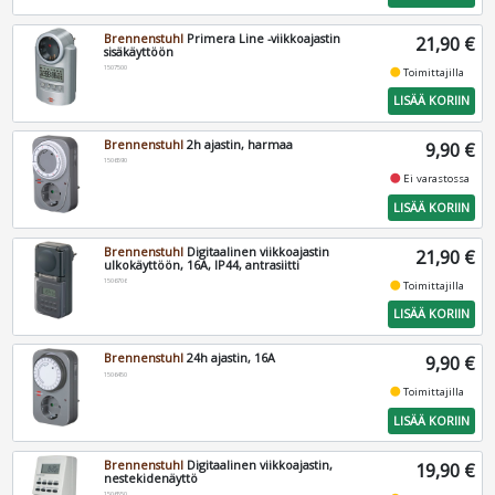
Brennenstuhl
Primera Line -viikkoajastin
21,90 €
sisäkäyttöön
1507500
fiber_manual_record
Toimittajilla
LISÄÄ KORIIN
Brennenstuhl
2h ajastin, harmaa
9,90 €
1506590
fiber_manual_record
Ei varastossa
LISÄÄ KORIIN
Brennenstuhl
Digitaalinen viikkoajastin
21,90 €
ulkokäyttöön, 16A, IP44, antrasiitti
1506706
fiber_manual_record
Toimittajilla
LISÄÄ KORIIN
Brennenstuhl
24h ajastin, 16A
9,90 €
1506450
fiber_manual_record
Toimittajilla
LISÄÄ KORIIN
Brennenstuhl
Digitaalinen viikkoajastin,
19,90 €
nestekidenäyttö
1506550