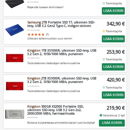
MU-PG4T0B/EU
fiber_manual_record
Toimittajilla
Nopeutta luovaan toimintaan!
LISÄÄ KORIIN
Samsung
2TB Portable SSD T7, ulkoinen SSD-
342,90 €
levy, USB 3.2 Gen2 Type-C, indigon sininen
MU-PC2T0H/WW
fiber_manual_record
Toimittajilla
star
star
star
star
star
(1)
LISÄÄ KORIIN
Ulkoisen tallennustilan uusi normi!
Kingston
1TB XS1000R, ulkoinen SSD-levy, USB
253,90 €
3.2 Gen 2, 1050/1000 MB/s, punainen
SXS1000R/1000G
fiber_manual_record
Toimittajilla
Taskukokoinen tiedostojen tallennusväline
LISÄÄ KORIIN
Kingston
2TB XS1000R, ulkoinen SSD-levy, USB
420,90 €
3.2 Gen 2, 1050/1000 MB/s, punainen
SXS1000R/2000G
fiber_manual_record
Toimittajilla
Taskukokoinen tiedostojen tallennusväline
LISÄÄ KORIIN
Kingston
500GB XS2000 Portable SSD,
219,90 €
ulkoinen SSD-levy, USB 3.2 Gen 2x2,
2000/2000 MB/s, harmaa/musta
fiber_manual_record
Varastossa 2 kpl
SXS2000/500G
LISÄÄ KORIIN
Mukana kuljetettavaa ammattilaistason suorituskykyä!