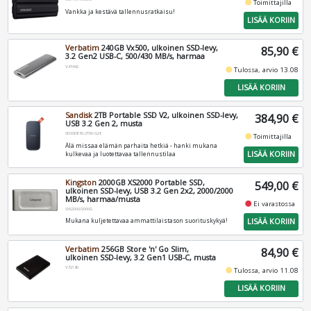
fiber_manual_record
Toimittajilla
Vankka ja kestävä tallennusratkaisu!
LISÄÄ KORIIN
Verbatim
240GB Vx500, ulkoinen SSD-levy,
85,90 €
3.2 Gen2 USB-C, 500/430 MB/s, harmaa
V47442
fiber_manual_record
Tulossa, arvio 13.08
LISÄÄ KORIIN
Sandisk
2TB Portable SSD V2, ulkoinen SSD-levy,
384,90 €
USB 3.2 Gen 2, musta
SDSSDE30-2T00-G26
fiber_manual_record
Toimittajilla
Älä missaa elämän parhaita hetkiä - hanki mukana
LISÄÄ KORIIN
kulkevaa ja luotettavaa tallennustilaa
Kingston
2000GB XS2000 Portable SSD,
549,00 €
ulkoinen SSD-levy, USB 3.2 Gen 2x2, 2000/2000
MB/s, harmaa/musta
fiber_manual_record
Ei varastossa
SXS2000/2000G
LISÄÄ KORIIN
Mukana kuljetettavaa ammattilaistason suorituskykyä!
Verbatim
256GB Store 'n' Go Slim,
84,90 €
ulkoinen SSD-levy, 3.2 Gen1 USB-C, musta
V32180
fiber_manual_record
Tulossa, arvio 11.08
LISÄÄ KORIIN