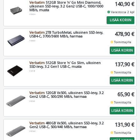
Verbatim
512GB Store 'n' Go Mini Diamond,
140,90 €
ulkoinen SSD-levy, 3.2 Gen2 USB-C, 1000/1000
MB/s, musta
fiber_manual_record
Varastossa 2 kpl
V32024
LISÄÄ KORIIN
Verbatim
2TB TurboMetal, ulkoinen SSD-levy,
478,90 €
USB4-C, 3700/3600 MB/s, harmaa
V32022
fiber_manual_record
Toimittajilla
LISÄÄ KORIIN
Verbatim
512GB Store 'n' Go Slim, ulkoinen
137,90 €
SSD-levy, 3.2 Gen1 USB-C, musta
V32181
fiber_manual_record
Toimittajilla
LISÄÄ KORIIN
Verbatim
120GB Vx500, ulkoinen SSD-levy, 3.2
65,90 €
Gen2 USB-C, 500/290 MB/s, harmaa
V47441
fiber_manual_record
Toimittajilla
LISÄÄ KORIIN
Verbatim
480GB Vx500, ulkoinen SSD-levy, 3.2
131,90 €
Gen2 USB-C, 500/440 MB/s, harmaa
V47443
fiber_manual_record
Toimittajilla