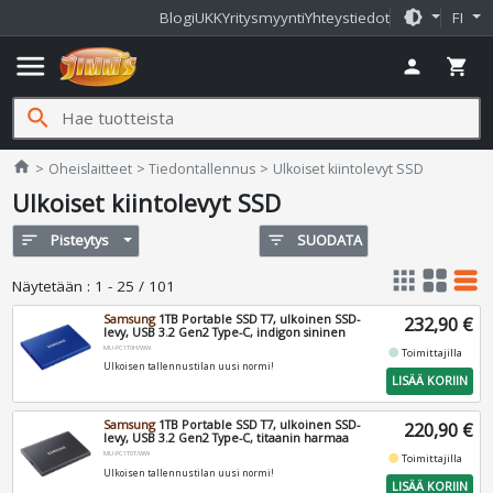
brightness_medium
Blogi
UKK
Yritysmyynti
Yhteystiedot
FI
menu
person
shopping_cart
search
Jimms.fi
home
Oheislaitteet
Tiedontallennus
Ulkoiset kiintolevyt SSD
Ulkoiset kiintolevyt SSD
sort
Pisteytys
filter_list
SUODATA
apps
grid_view
table_rows
Näytetään
:
1 - 25 / 101
Samsung
1TB Portable SSD T7, ulkoinen SSD-
232,90 €
levy, USB 3.2 Gen2 Type-C, indigon sininen
MU-PC1T0H/WW
fiber_manual_record
Toimittajilla
Ulkoisen tallennustilan uusi normi!
LISÄÄ KORIIN
Samsung
1TB Portable SSD T7, ulkoinen SSD-
220,90 €
levy, USB 3.2 Gen2 Type-C, titaanin harmaa
MU-PC1T0T/WW
fiber_manual_record
Toimittajilla
Ulkoisen tallennustilan uusi normi!
LISÄÄ KORIIN