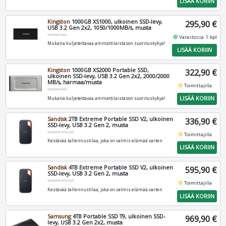
LISÄÄ KORIIN
Kingston
1000GB XS1000, ulkoinen SSD-levy,
295,90 €
USB 3.2 Gen 2x2, 1050/1000MB/s, musta
SXS1000/1000G
fiber_manual_record
Varastossa 1 kpl
Mukana kuljetettavaa ammattilaistason suorituskykyä!
LISÄÄ KORIIN
Kingston
1000GB XS2000 Portable SSD,
322,90 €
ulkoinen SSD-levy, USB 3.2 Gen 2x2, 2000/2000
MB/s, harmaa/musta
fiber_manual_record
Toimittajilla
SXS2000/1000G
LISÄÄ KORIIN
Mukana kuljetettavaa ammattilaistason suorituskykyä!
Sandisk
2TB Extreme Portable SSD V2, ulkoinen
336,90 €
SSD-levy, USB 3.2 Gen 2, musta
SDSSDE61-2T00-G25
fiber_manual_record
Toimittajilla
Kestävää tallennustilaa, joka on valmis elämää varten
LISÄÄ KORIIN
Sandisk
4TB Extreme Portable SSD V2, ulkoinen
595,90 €
SSD-levy, USB 3.2 Gen 2, musta
SDSSDE61-4T00-G25
fiber_manual_record
Toimittajilla
Kestävää tallennustilaa, joka on valmis elämää varten
LISÄÄ KORIIN
Samsung
4TB Portable SSD T9, ulkoinen SSD-
969,90 €
levy, USB 3.2 Gen 2x2, musta