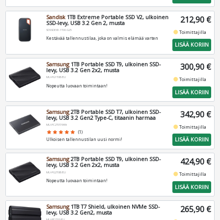
Sandisk
1TB Extreme Portable SSD V2, ulkoinen
212,90 €
SSD-levy, USB 3.2 Gen 2, musta
SDSSDE61-1T00-G25
fiber_manual_record
Toimittajilla
Kestävää tallennustilaa, joka on valmis elämää varten
LISÄÄ KORIIN
Samsung
1TB Portable SSD T9, ulkoinen SSD-
300,90 €
levy, USB 3.2 Gen 2x2, musta
MU-PG1T0B/EU
fiber_manual_record
Toimittajilla
Nopeutta luovaan toimintaan!
LISÄÄ KORIIN
Samsung
2TB Portable SSD T7, ulkoinen SSD-
342,90 €
levy, USB 3.2 Gen2 Type-C, titaanin harmaa
MU-PC2T0T/WW
fiber_manual_record
Toimittajilla
star
star
star
star
star
(1)
LISÄÄ KORIIN
Ulkoisen tallennustilan uusi normi!
Samsung
2TB Portable SSD T9, ulkoinen SSD-
424,90 €
levy, USB 3.2 Gen 2x2, musta
MU-PG2T0B/EU
fiber_manual_record
Toimittajilla
Nopeutta luovaan toimintaan!
LISÄÄ KORIIN
Samsung
1TB T7 Shield, ulkoinen NVMe SSD-
265,90 €
levy, USB 3.2 Gen2, musta
MU-PE1T0S/EU