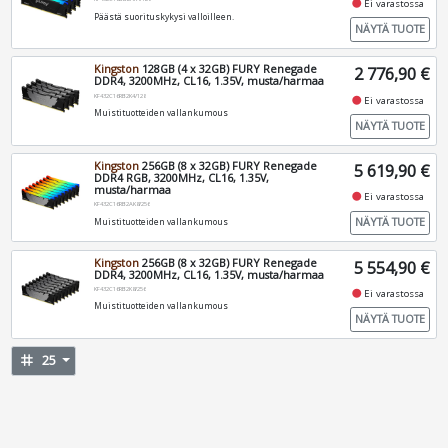
fiber_manual_record
Ei varastossa
Päästä suorituskykysi valloilleen.
NÄYTÄ TUOTE
Kingston
128GB (4 x 32GB) FURY Renegade
2 776,90 €
DDR4, 3200MHz, CL16, 1.35V, musta/harmaa
KF432C16RB2K4/128
fiber_manual_record
Ei varastossa
Muistituotteiden vallankumous
NÄYTÄ TUOTE
Kingston
256GB (8 x 32GB) FURY Renegade
5 619,90 €
DDR4 RGB, 3200MHz, CL16, 1.35V,
musta/harmaa
fiber_manual_record
Ei varastossa
KF432C16RB2AK8/256
NÄYTÄ TUOTE
Muistituotteiden vallankumous
Kingston
256GB (8 x 32GB) FURY Renegade
5 554,90 €
DDR4, 3200MHz, CL16, 1.35V, musta/harmaa
KF432C16RB2K8/256
fiber_manual_record
Ei varastossa
Muistituotteiden vallankumous
NÄYTÄ TUOTE
tag
25