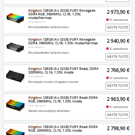
Kingston
128GB (4 x 32GB) FURY Renegade
2 973,90 €
DDR4 RGB, 3600MHz, CL18, 1.35V,
musta/harmaa
fiber_manual_record
Ei varastossa
KF436C18RB2AK4/128
NÄYTÄ TUOTE
Muistituotteiden vallankumous
Kingston
128GB (4 x 32GB) FURY Renegade
2 940,90 €
DDR4, 3600MHz, CL18, 1.35V, musta/harmaa
KF436C18RB2K4/128
fiber_manual_record
Ei varastossa
Muistituotteiden vallankumous
NÄYTÄ TUOTE
Kingston
128GB (4 x 32GB) FURY Beast, DDR4
2 766,90 €
3200MHz, CL16, 1.35V, musta
KF432C16BBK4/128
fiber_manual_record
Ei varastossa
Muistipuoli minttiin Kingstonin avulla!
NÄYTÄ TUOTE
Kingston
128GB (4 x 32GB) FURY Beast DDR4
2 963,90 €
RGB, 3600MHz, CL18, 1.35V, musta
KF436C18BB2AK4/128
fiber_manual_record
Ei varastossa
Päästä suorituskykysi valloilleen.
NÄYTÄ TUOTE
Kingston
128GB (4 x 32GB) FURY Beast DDR4
2 798,90 €
RGB, 3200MHz, CL16, 1.35V, musta
KF432C16BB2AK4/128