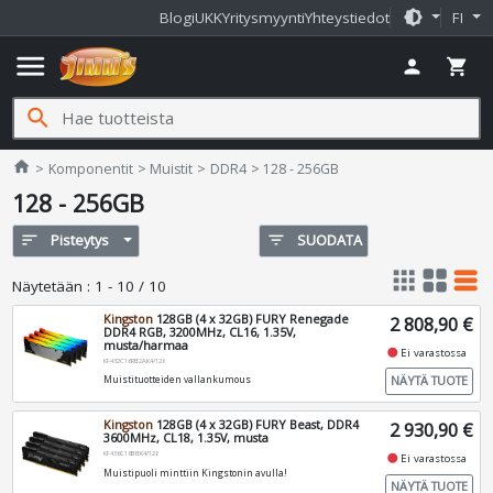
brightness_medium
Blogi
UKK
Yritysmyynti
Yhteystiedot
FI
menu
person
shopping_cart
search
Jimms.fi
home
Komponentit
Muistit
DDR4
128 - 256GB
128 - 256GB
sort
Pisteytys
filter_list
SUODATA
apps
grid_view
table_rows
Näytetään
:
1 - 10 / 10
Kingston
128GB (4 x 32GB) FURY Renegade
2 808,90 €
DDR4 RGB, 3200MHz, CL16, 1.35V,
musta/harmaa
fiber_manual_record
Ei varastossa
KF432C16RB2AK4/128
NÄYTÄ TUOTE
Muistituotteiden vallankumous
Kingston
128GB (4 x 32GB) FURY Beast, DDR4
2 930,90 €
3600MHz, CL18, 1.35V, musta
KF436C18BBK4/128
fiber_manual_record
Ei varastossa
Muistipuoli minttiin Kingstonin avulla!
NÄYTÄ TUOTE