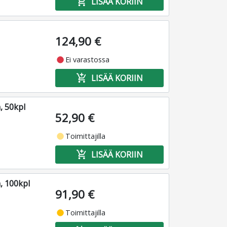
add_shopping_cart
LISÄÄ KORIIN
124,90 €
fiber_manual_record
Ei varastossa
add_shopping_cart
LISÄÄ KORIIN
, 50kpl
52,90 €
fiber_manual_record
Toimittajilla
add_shopping_cart
LISÄÄ KORIIN
, 100kpl
91,90 €
fiber_manual_record
Toimittajilla