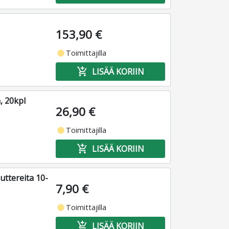
153,90 €
fiber_manual_record
Toimittajilla
add_shopping_cart
LISÄÄ KORIIN
, 20kpl
26,90 €
fiber_manual_record
Toimittajilla
add_shopping_cart
LISÄÄ KORIIN
uttereita 10-
7,90 €
fiber_manual_record
Toimittajilla
add_shopping_cart
LISÄÄ KORIIN