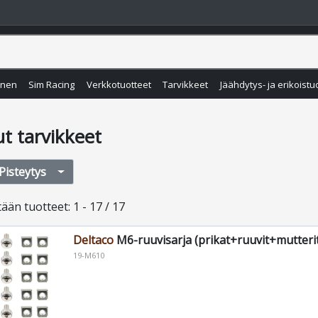
inen
Sim Racing
Verkkotuotteet
Tarvikkeet
Jäähdytys- ja erikoistu
t tarvikkeet
Pisteytys
tään
tuotteet
:
1 - 17 / 17
Deltaco
M6-ruuvisarja (prikat+ruuvit+mutterit
19-M610