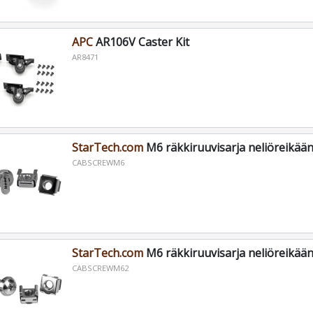
APC
AR106V Caster Kit
AR8471
StarTech.com
M6 räkkiruuvisarja neliöreikään
CABSCREWM6
StarTech.com
M6 räkkiruuvisarja neliöreikään
CABSCREWM62