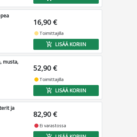
opea
16,90 €
fiber_manual_record
Toimittajilla
add_shopping_cart
LISÄÄ KORIIN
, musta,
52,90 €
fiber_manual_record
Toimittajilla
add_shopping_cart
LISÄÄ KORIIN
erit ja
82,90 €
fiber_manual_record
Ei varastossa
add_shopping_cart
LISÄÄ KORIIN