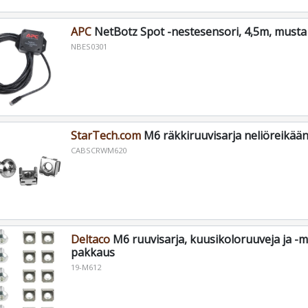
APC
NetBotz Spot -nestesensori, 4,5m, musta
NBES0301
StarTech.com
M6 räkkiruuvisarja neliöreikään
CABSCRWM620
Deltaco
M6 ruuvisarja, kuusikoloruuveja ja -m
pakkaus
19-M612