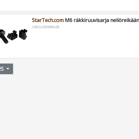
StarTech.com
M6 räkkiruuvisarja neliöreikään
CABSCREWM62B
25