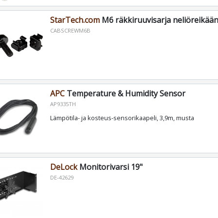
StarTech.com
M6 räkkiruuvisarja neliöreikään
CABSCREWM6B
APC
Temperature & Humidity Sensor
AP9335TH
Lämpötila- ja kosteus-sensorikaapeli, 3,9m, musta
DeLock
Monitorivarsi 19"
DE-42629