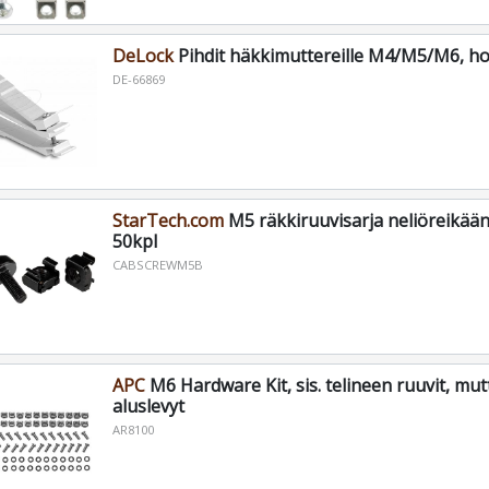
DeLock
Pihdit häkkimuttereille M4/M5/M6, h
DE-66869
StarTech.com
M5 räkkiruuvisarja neliöreikään
50kpl
CABSCREWM5B
APC
M6 Hardware Kit, sis. telineen ruuvit, mutt
aluslevyt
AR8100