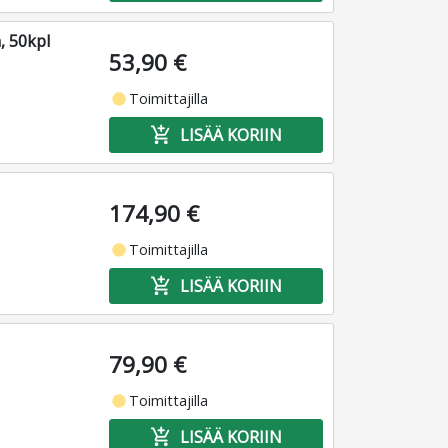
, 50kpl
53,90 €
fiber_manual_record
Toimittajilla
add_shopping_cart
LISÄÄ KORIIN
174,90 €
fiber_manual_record
Toimittajilla
add_shopping_cart
LISÄÄ KORIIN
79,90 €
fiber_manual_record
Toimittajilla
add_shopping_cart
LISÄÄ KORIIN