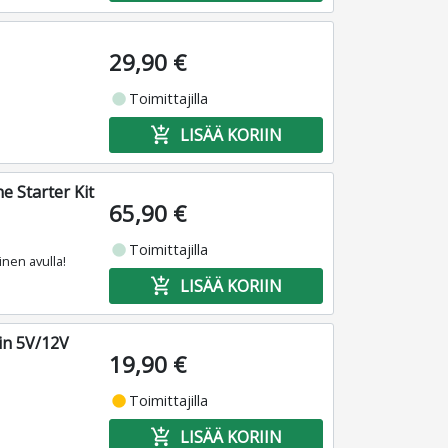
29,90 €
fiber_manual_record
Toimittajilla
add_shopping_cart
LISÄÄ KORIIN
 Starter Kit
65,90 €
fiber_manual_record
Toimittajilla
nen avulla!
add_shopping_cart
LISÄÄ KORIIN
in 5V/12V
19,90 €
fiber_manual_record
Toimittajilla
add_shopping_cart
LISÄÄ KORIIN