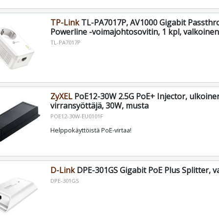
TP-Link
TL-PA7017P, AV1000 Gigabit Passth
Powerline -voimajohtosovitin, 1 kpl, valkoinen
TL-PA7017P
ZyXEL
PoE12-30W 2.5G PoE+ Injector, ulkoine
virransyöttäjä, 30W, musta
POE12-30W-EU0101F
Helppokäyttöistä PoE-virtaa!
D-Link
DPE-301GS Gigabit PoE Plus Splitter, v
DPE-301GS