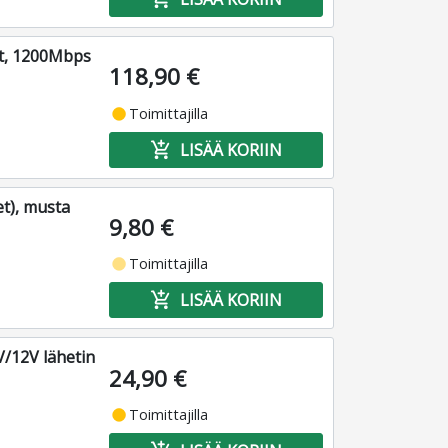
it, 1200Mbps
118,90 €
fiber_manual_record
Toimittajilla
add_shopping_cart
LISÄÄ KORIIN
t), musta
9,80 €
fiber_manual_record
Toimittajilla
add_shopping_cart
LISÄÄ KORIIN
V/12V lähetin
24,90 €
fiber_manual_record
Toimittajilla