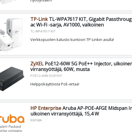
hyödyntäen!
TP-Link
TL-WPA7617 KIT, Gigabit Passthroug
ac Wi-Fi -sarja, AV1000, valkoinen
TL-WPA7617-KIT
Verkkopuolen kalusto kuntoon TP-Linkin avulla!
ZyXEL
PoE12-60W 5G PoE++ Injector, ulkoine
virransyöttäjä, 60W, musta
POE12-60W-EU0101F
Helppokäyttöistä PoE-virtaa!
HP Enterprise
Aruba AP-POE-AFGE Midspan In
ulkoinen virransyöttäjä, 15,4 W
R6P68A