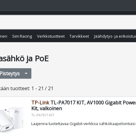
inen
Sim Racing
Verkkotuotteet
Tarvikkeet
Jäähdytys- ja erikoistu
asähkö ja PoE
Pisteytys
tään
tuotteet
:
1 - 21 / 21
TP-Link
TL-PA7017 KIT, AV1000 Gigabit Power
Kit, valkoinen
TL-PA7017-KIT
Laajenna luotettavaa Gigabit-verkkoa sähkökaapelointias