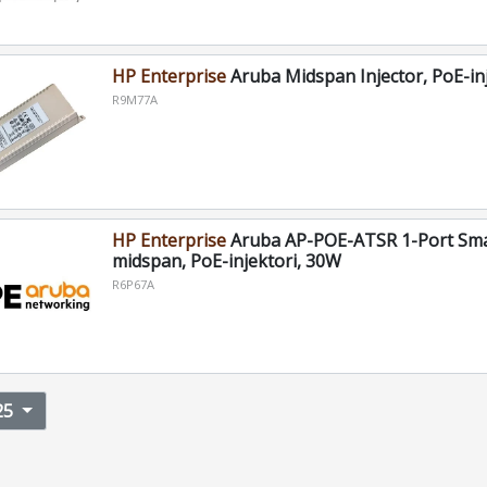
HP Enterprise
Aruba Midspan Injector, PoE-in
R9M77A
HP Enterprise
Aruba AP-POE-ATSR 1-Port Sma
midspan, PoE-injektori, 30W
R6P67A
25