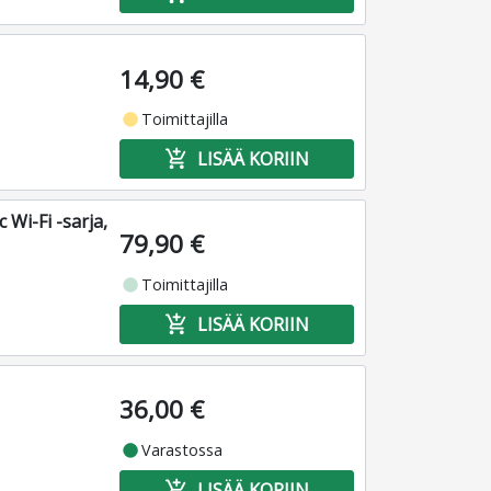
14,90 €
fiber_manual_record
Toimittajilla
add_shopping_cart
LISÄÄ KORIIN
Wi-Fi -sarja,
79,90 €
fiber_manual_record
Toimittajilla
add_shopping_cart
LISÄÄ KORIIN
36,00 €
fiber_manual_record
Varastossa
add_shopping_cart
LISÄÄ KORIIN