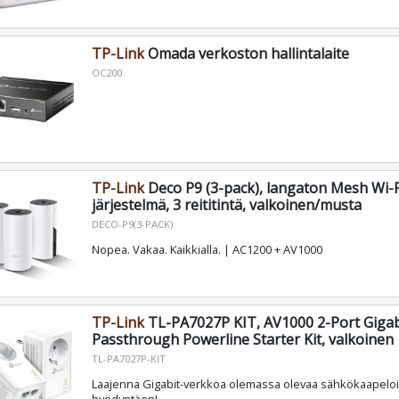
TP-Link
Omada verkoston hallintalaite
OC200
TP-Link
Deco P9 (3-pack), langaton Mesh Wi-F
järjestelmä, 3 reititintä, valkoinen/musta
DECO-P9(3-PACK)
Nopea. Vakaa. Kaikkialla. | AC1200 + AV1000
TP-Link
TL-PA7027P KIT, AV1000 2-Port Gigab
Passthrough Powerline Starter Kit, valkoinen
TL-PA7027P-KIT
Laajenna Gigabit-verkkoa olemassa olevaa sähkökaapeloi