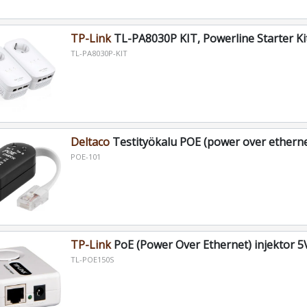
TP-Link
TL-PA8030P KIT, Powerline Starter K
TL-PA8030P-KIT
Deltaco
Testityökalu POE (power over etherne
POE-101
TP-Link
PoE (Power Over Ethernet) injektor 5
TL-POE150S