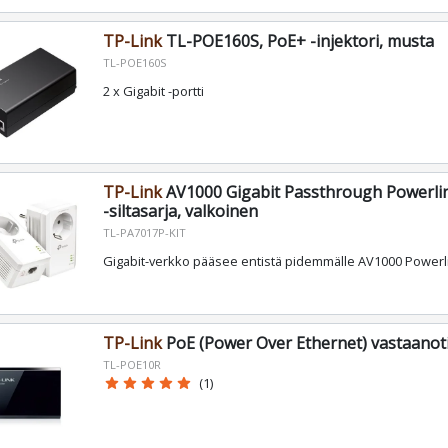
TP-Link
TL-POE160S, PoE+ -injektori, musta
TL-POE160S
2 x Gigabit -portti
TP-Link
AV1000 Gigabit Passthrough Powerline
-siltasarja, valkoinen
TL-PA7017P-KIT
Gigabit-verkko pääsee entistä pidemmälle AV1000 Powerli
TP-Link
PoE (Power Over Ethernet) vastaanot
TL-POE10R
star
star
star
star
star
(1)