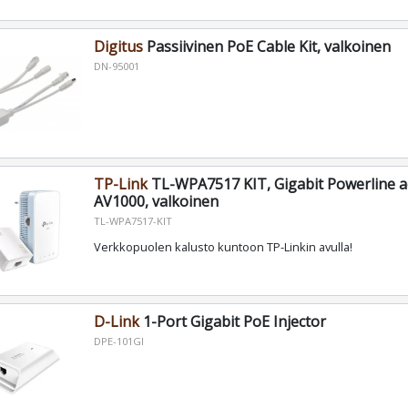
Digitus
Passiivinen PoE Cable Kit, valkoinen
DN-95001
TP-Link
TL-WPA7517 KIT, Gigabit Powerline ac 
AV1000, valkoinen
TL-WPA7517-KIT
Verkkopuolen kalusto kuntoon TP-Linkin avulla!
D-Link
1-Port Gigabit PoE Injector
DPE-101GI