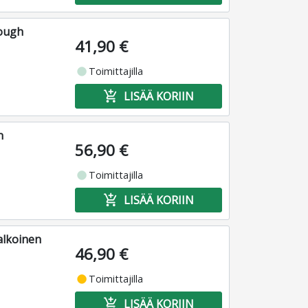
rough
41,90 €
fiber_manual_record
Toimittajilla
add_shopping_cart
LISÄÄ KORIIN
n
56,90 €
fiber_manual_record
Toimittajilla
add_shopping_cart
LISÄÄ KORIIN
alkoinen
46,90 €
fiber_manual_record
Toimittajilla
add_shopping_cart
LISÄÄ KORIIN