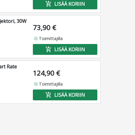
add_shopping_cart
LISÄÄ KORIIN
jektori, 30W
73,90 €
fiber_manual_record
Toimittajilla
add_shopping_cart
LISÄÄ KORIIN
rt Rate
124,90 €
fiber_manual_record
Toimittajilla
add_shopping_cart
LISÄÄ KORIIN