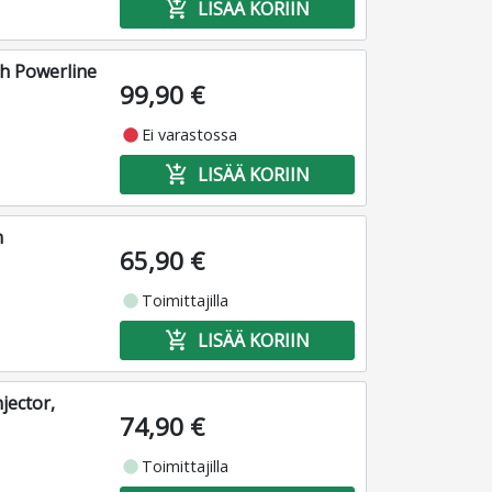
add_shopping_cart
LISÄÄ KORIIN
h Powerline
99,90 €
fiber_manual_record
Ei varastossa
add_shopping_cart
LISÄÄ KORIIN
n
65,90 €
fiber_manual_record
Toimittajilla
add_shopping_cart
LISÄÄ KORIIN
jector,
74,90 €
fiber_manual_record
Toimittajilla