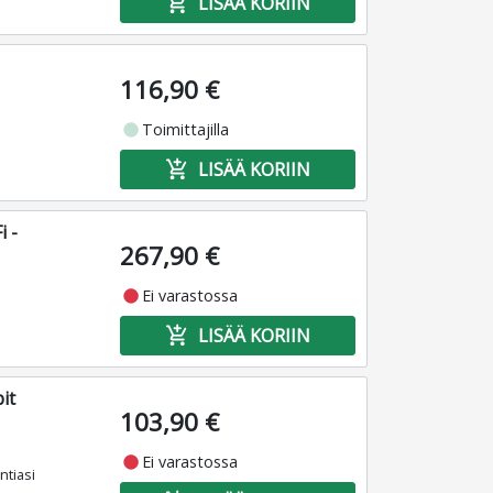
add_shopping_cart
LISÄÄ KORIIN
116,90 €
fiber_manual_record
Toimittajilla
add_shopping_cart
LISÄÄ KORIIN
i -
267,90 €
fiber_manual_record
Ei varastossa
add_shopping_cart
LISÄÄ KORIIN
it
103,90 €
fiber_manual_record
Ei varastossa
ntiasi