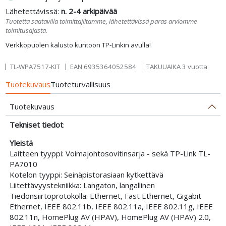
Lähetettävissä:
n. 2-4 arkipäivää
Tuotetta saatavilla toimittajiltamme, lähetettävissä paras arviomme
toimitusajasta.
Verkkopuolen kalusto kuntoon TP-Linkin avulla!
TL-WPA7517-KIT
EAN
6935364052584
TAKUUAIKA 3 vuotta
Tuotekuvaus
Tuoteturvallisuus
Tuotekuvaus
Tekniset tiedot
:
Yleistä
Laitteen tyyppi: Voimajohtosovitinsarja - sekä TP-Link TL-
PA7010
Kotelon tyyppi: Seinäpistorasiaan kytkettävä
Liitettävyystekniikka: Langaton, langallinen
Tiedonsiirtoprotokolla: Ethernet, Fast Ethernet, Gigabit
Ethernet, IEEE 802.11b, IEEE 802.11a, IEEE 802.11g, IEEE
802.11n, HomePlug AV (HPAV), HomePlug AV (HPAV) 2.0,