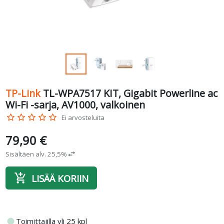
TP-Link
TL-WPA7517 KIT, Gigabit Powerline ac
Wi-Fi -sarja, AV1000, valkoinen
star_border
star_border
star_border
star_border
star_border
Ei arvosteluita
79,90 €
Sisältäen alv. 25,5%
swap_horiz
add_shopping_cart
LISÄÄ KORIIN
fiber_manual_record
Toimittajilla yli 25 kpl