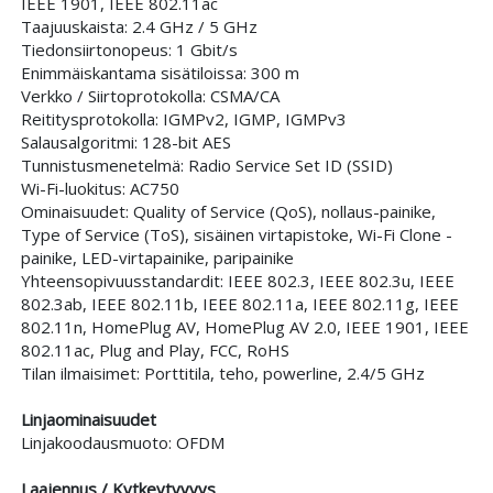
IEEE 1901, IEEE 802.11ac
Taajuuskaista: 2.4 GHz / 5 GHz
Tiedonsiirtonopeus: 1 Gbit/s
Enimmäiskantama sisätiloissa: 300 m
Verkko / Siirtoprotokolla: CSMA/CA
Reititysprotokolla: IGMPv2, IGMP, IGMPv3
Salausalgoritmi: 128-bit AES
Tunnistusmenetelmä: Radio Service Set ID (SSID)
Wi-Fi-luokitus: AC750
Ominaisuudet: Quality of Service (QoS), nollaus-painike,
Type of Service (ToS), sisäinen virtapistoke, Wi-Fi Clone -
painike, LED-virtapainike, paripainike
Yhteensopivuusstandardit: IEEE 802.3, IEEE 802.3u, IEEE
802.3ab, IEEE 802.11b, IEEE 802.11a, IEEE 802.11g, IEEE
802.11n, HomePlug AV, HomePlug AV 2.0, IEEE 1901, IEEE
802.11ac, Plug and Play, FCC, RoHS
Tilan ilmaisimet: Porttitila, teho, powerline, 2.4/5 GHz
Linjaominaisuudet
Linjakoodausmuoto: OFDM
Laajennus / Kytkeytyvyys