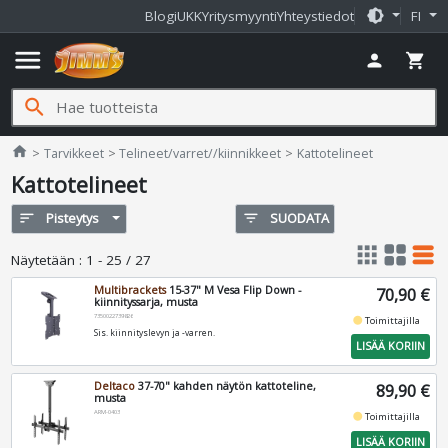
brightness_medium
Blogi
UKK
Yritysmyynti
Yhteystiedot
FI
menu
person
shopping_cart
search
Jimms.fi
home
Tarvikkeet
Telineet/varret//kiinnikkeet
Kattotelineet
Kattotelineet
sort
Pisteytys
filter_list
SUODATA
apps
grid_view
table_rows
Näytetään
:
1 - 25 / 27
Multibrackets
15-37" M Vesa Flip Down -
70,90 €
kiinnityssarja, musta
7350022739826
fiber_manual_record
Toimittajilla
Sis. kiinnityslevyn ja -varren.
LISÄÄ KORIIN
Deltaco
37-70" kahden näytön kattoteline,
89,90 €
musta
ARM-0403
fiber_manual_record
Toimittajilla
LISÄÄ KORIIN