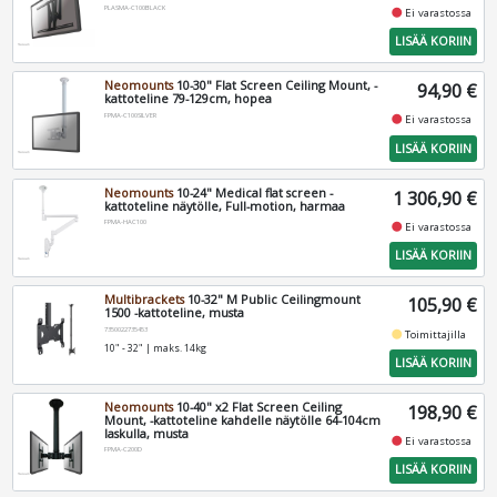
PLASMA-C100BLACK
fiber_manual_record
Ei varastossa
LISÄÄ KORIIN
Neomounts
10-30" Flat Screen Ceiling Mount, -
94,90 €
kattoteline 79-129cm, hopea
FPMA-C100SILVER
fiber_manual_record
Ei varastossa
LISÄÄ KORIIN
Neomounts
10-24" Medical flat screen -
1 306,90 €
kattoteline näytölle, Full-motion, harmaa
FPMA-HAC100
fiber_manual_record
Ei varastossa
LISÄÄ KORIIN
Multibrackets
10-32" M Public Ceilingmount
105,90 €
1500 -kattoteline, musta
7350022735453
fiber_manual_record
Toimittajilla
10" - 32" | maks. 14kg
LISÄÄ KORIIN
Neomounts
10-40" x2 Flat Screen Ceiling
198,90 €
Mount, -kattoteline kahdelle näytölle 64-104cm
laskulla, musta
fiber_manual_record
Ei varastossa
FPMA-C200D
LISÄÄ KORIIN