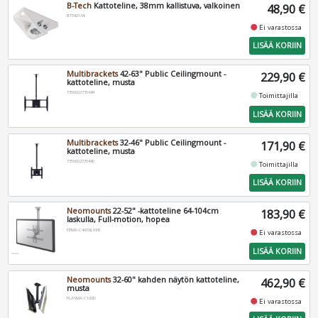
B-Tech
Kattoteline, 38mm kallistuva, valkoinen
48,90 €
BT5921/W
fiber_manual_record
Ei varastossa
LISÄÄ KORIIN
Multibrackets
42-63" Public Ceilingmount -
229,90 €
kattoteline, musta
7350022735484
fiber_manual_record
Toimittajilla
LISÄÄ KORIIN
Multibrackets
32-46" Public Ceilingmount -
171,90 €
kattoteline, musta
7350022735460
fiber_manual_record
Toimittajilla
LISÄÄ KORIIN
Neomounts
22-52" -kattoteline 64-104cm
183,90 €
laskulla, Full-motion, hopea
FPMA-C400SILVER
fiber_manual_record
Ei varastossa
LISÄÄ KORIIN
Neomounts
32-60" kahden näytön kattoteline,
462,90 €
musta
PLASMA-C100D
fiber_manual_record
Ei varastossa