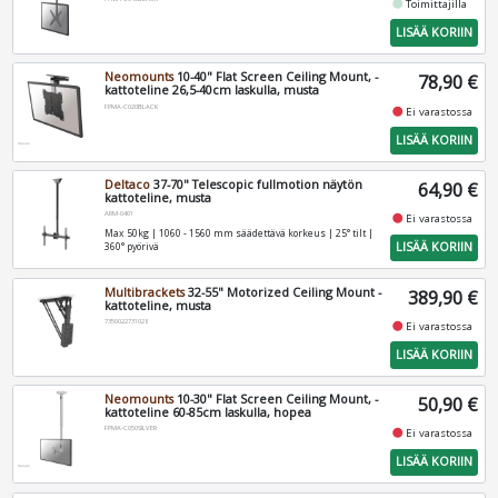
fiber_manual_record
Toimittajilla
LISÄÄ KORIIN
Neomounts
10-40" Flat Screen Ceiling Mount, -
78,90 €
kattoteline 26,5-40cm laskulla, musta
FPMA-C020BLACK
fiber_manual_record
Ei varastossa
LISÄÄ KORIIN
Deltaco
37-70" Telescopic fullmotion näytön
64,90 €
kattoteline, musta
ARM-0401
fiber_manual_record
Ei varastossa
Max 50kg | 1060 - 1560 mm säädettävä korkeus | 25° tilt |
LISÄÄ KORIIN
360° pyörivä
Multibrackets
32-55" Motorized Ceiling Mount -
389,90 €
kattoteline, musta
7350022731028
fiber_manual_record
Ei varastossa
LISÄÄ KORIIN
Neomounts
10-30" Flat Screen Ceiling Mount, -
50,90 €
kattoteline 60-85cm laskulla, hopea
FPMA-C050SILVER
fiber_manual_record
Ei varastossa
LISÄÄ KORIIN