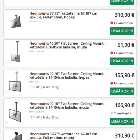
LISÄÄ KORIIN
Neomounts
37-75" -kattoteline 67-107 cm
310,90 €
laskulla, Full-motion, hopea
PLASMA-C100
fiber_manual_record
Ei varastossa
LISÄÄ KORIIN
Neomounts
10-30" Flat Screen Ceiling Mount, -
51,90 €
kattoteline 60-85cm laskulla, musta
FPMA-C050BLACK
fiber_manual_record
Ei varastossa
LISÄÄ KORIIN
Neomounts
10-40" Flat Screen Ceiling Mount, -
155,90 €
kattoteline 64-104cm laskulla, hopea
FPMA-C200
fiber_manual_record
Ei varastossa
10" - 40" | Maks. 20 kg
LISÄÄ KORIIN
Neomounts
10-40" Flat Screen Ceiling Mount, -
166,90 €
kattoteline 64-104cm laskulla, musta
FPMA-C200BLACK
fiber_manual_record
Toimittajilla
10" - 40" | Maks. 20 kg
LISÄÄ KORIIN
Neomounts
37-75" -kattoteline 67-107 cm
310,90 €
laskulla, Full-motion, musta