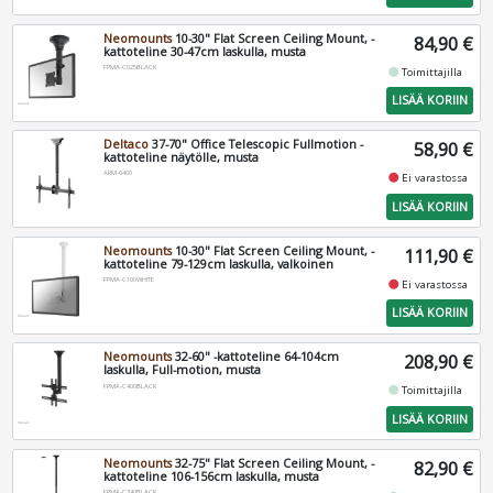
Neomounts
10-30" Flat Screen Ceiling Mount, -
84,90 €
kattoteline 30-47cm laskulla, musta
FPMA-C025BLACK
fiber_manual_record
Toimittajilla
LISÄÄ KORIIN
Deltaco
37-70" Office Telescopic Fullmotion -
58,90 €
kattoteline näytölle, musta
ARM-0400
fiber_manual_record
Ei varastossa
LISÄÄ KORIIN
Neomounts
10-30" Flat Screen Ceiling Mount, -
111,90 €
kattoteline 79-129cm laskulla, valkoinen
FPMA-C100WHITE
fiber_manual_record
Ei varastossa
LISÄÄ KORIIN
Neomounts
32-60" -kattoteline 64-104cm
208,90 €
laskulla, Full-motion, musta
FPMA-C400BLACK
fiber_manual_record
Toimittajilla
LISÄÄ KORIIN
Neomounts
32-75" Flat Screen Ceiling Mount, -
82,90 €
kattoteline 106-156cm laskulla, musta
FPMA-C340BLACK