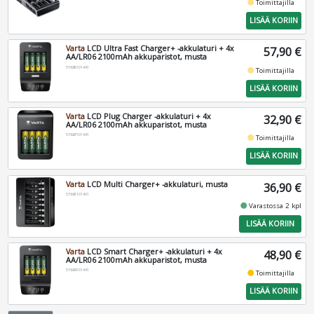
fiber_manual_record
Toimittajilla
LISÄÄ KORIIN
Varta
LCD Ultra Fast Charger+ -akkulaturi + 4x
57,90 €
AA/LR06 2100mAh akkuparistot, musta
57685101441
fiber_manual_record
Toimittajilla
LISÄÄ KORIIN
Varta
LCD Plug Charger -akkulaturi + 4x
32,90 €
AA/LR06 2100mAh akkuparistot, musta
57687101441
fiber_manual_record
Toimittajilla
LISÄÄ KORIIN
Varta
LCD Multi Charger+ -akkulaturi, musta
36,90 €
57681101401
fiber_manual_record
Varastossa 2 kpl
LISÄÄ KORIIN
Varta
LCD Smart Charger+ -akkulaturi + 4x
48,90 €
AA/LR06 2100mAh akkuparistot, musta
57684101441
fiber_manual_record
Toimittajilla
LISÄÄ KORIIN