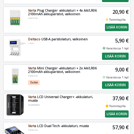
Varta
Plug Charger -akkulaturi + 4x AA/LR06
20,90 €
2100mAh akkuparistot, valkoinen
57657101451
fiber_manual_record
Toimittajilla
LISÄÄ KORIIN
Deltaco
USB-A paristolaturi, valkoinen
5,90 €
C704A4
fiber_manual_record
Varastossa 1 kpl
LISÄÄ KORIIN
Varta
Mini Charger -akkulaturi + 2x AA/LR06
9,00 €
2100mAh akkuparistot, valkoinen
57656101451
fiber_manual_record
Varastossa 1 kpl
Outlet
LISÄÄ KORIIN
Varta
LCD Universal Charger+ -akkulaturi,
37,90 €
musta
4008496988334
fiber_manual_record
Toimittajilla
LISÄÄ KORIIN
Varta
LCD Dual Tech -akkulaturi, musta
57,90 €
57676101401