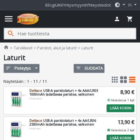
brightness_medium
Blogi
UKK
Yritysmyynti
Yhteystiedot
FI
menu
person
shopping_cart
search
Jimms.fi
home
Tarvikkeet
Paristot, akut ja laturit
Laturit
Laturit
sort
Pisteytys
filter_list
SUODATA
apps
grid_view
table_rows
Näytetään
:
1 - 11 / 11
Deltaco
USB-A paristolaturi + 4x AAA/LR03
8,90 €
1000mAh ladattavaa paristoa, valkoinen
C704A4-4XAAA
fiber_manual_record
Varastossa 1 kpl
LISÄÄ KORIIN
Deltaco
USB-A paristolaturi + 4x AA/LR06
13,90 €
2500mAh ladattavaa paristoa, valkoinen
C704A4-4XAA
fiber_manual_record
Varastossa 2 kpl
LISÄÄ KORIIN