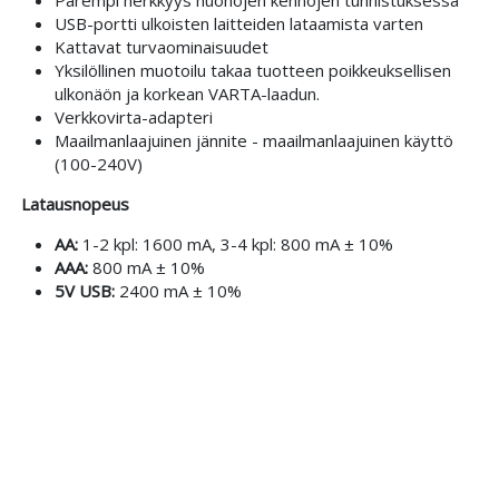
USB-portti ulkoisten laitteiden lataamista varten
Kattavat turvaominaisuudet
Yksilöllinen muotoilu takaa tuotteen poikkeuksellisen
ulkonäön ja korkean VARTA-laadun.
Verkkovirta-adapteri
Maailmanlaajuinen jännite - maailmanlaajuinen käyttö
(100-240V)
Latausnopeus
AA:
1-2 kpl: 1600 mA, 3-4 kpl: 800 mA ± 10%
AAA:
800 mA ± 10%
5V USB:
2400 mA ± 10%