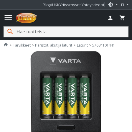
brightness_medium
Blogi
UKK
Yritysmyynti
Yhteystiedot
FI
menu
person
shopping_cart
search
Jimms.fi
home
Tarvikkeet
Paristot, akut ja laturit
Laturit
57684101441