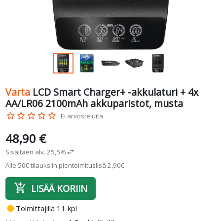
Varta
LCD Smart Charger+ -akkulaturi + 4x
AA/LR06 2100mAh akkuparistot, musta
star_border
star_border
star_border
star_border
star_border
Ei arvosteluita
48,90 €
Sisältäen alv. 25,5%
swap_horiz
Alle 50€ tilauksiin pientoimituslisä 2,90€
add_shopping_cart
LISÄÄ KORIIN
fiber_manual_record
Toimittajilla 11 kpl