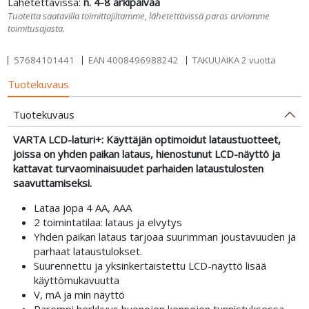
Lähetettävissä:
n. 4-8 arkipäivää
Tuotetta saatavilla toimittajiltamme, lähetettävissä paras arviomme
toimitusajasta.
57684101441
EAN
4008496988242
TAKUUAIKA 2 vuotta
Tuotekuvaus
Tuotekuvaus
VARTA LCD-laturi+: Käyttäjän optimoidut lataustuotteet,
joissa on yhden paikan lataus, hienostunut LCD-näyttö ja
kattavat turvaominaisuudet parhaiden lataustulosten
saavuttamiseksi.
Lataa jopa 4 AA, AAA
2 toimintatilaa: lataus ja elvytys
Yhden paikan lataus tarjoaa suurimman joustavuuden ja
parhaat lataustulokset.
Suurennettu ja yksinkertaistettu LCD-näyttö lisää
käyttömukavuutta
V, mA ja min näyttö
Parempi herkkyys huonojen kennojen tunnistuksessa