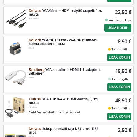
Deltaco
VGA/ääni -> HDMI -näyttökaapeli, 1m,
22,90 €
musta
VGA-HDMI16
fiber_manual_record
Varastossa 1 kpl
LISÄÄ KORIIN
DeLock
VGA/HD15 uros - VGA/HD15 naaras
8,90 €
kulma-adapteri, musta
DEL-81
fiber_manual_record
Toimittajilla
LISÄÄ KORIIN
Sandberg
VGA + audio -> HDMI 1.4 -adapteri,
19,90 €
valkoinen
508-78
fiber_manual_record
Toimittajilla
LISÄÄ KORIIN
Club 3D
VGA + USB-A -> HDMI -sovitin, 0,6m,
48,90 €
musta
CAC-1720
fiber_manual_record
Toimittajilla
Club 3D:n tarvikkeilla hommat hoituvat!
LISÄÄ KORIIN
Deltaco
Sukupuolenvaihtaja DB9 uros - DB9
2,90 €
uros
DEL-93