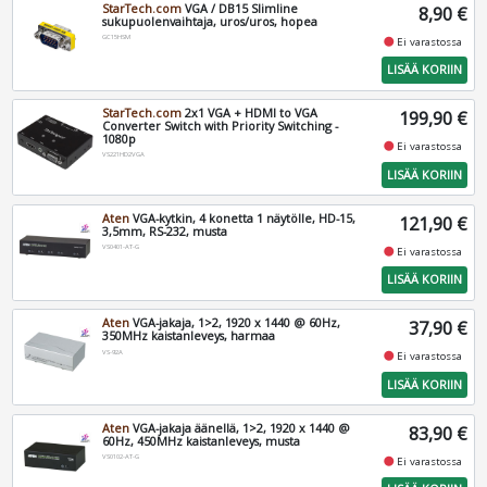
StarTech.com
VGA / DB15 Slimline
8,90 €
sukupuolenvaihtaja, uros/uros, hopea
GC15HSM
fiber_manual_record
Ei varastossa
LISÄÄ KORIIN
StarTech.com
2x1 VGA + HDMI to VGA
199,90 €
Converter Switch with Priority Switching -
1080p
fiber_manual_record
Ei varastossa
VS221HD2VGA
LISÄÄ KORIIN
Aten
VGA-kytkin, 4 konetta 1 näytölle, HD-15,
121,90 €
3,5mm, RS-232, musta
VS0401-AT-G
fiber_manual_record
Ei varastossa
LISÄÄ KORIIN
Aten
VGA-jakaja, 1>2, 1920 x 1440 @ 60Hz,
37,90 €
350MHz kaistanleveys, harmaa
VS-92A
fiber_manual_record
Ei varastossa
LISÄÄ KORIIN
Aten
VGA-jakaja äänellä, 1>2, 1920 x 1440 @
83,90 €
60Hz, 450MHz kaistanleveys, musta
VS0102-AT-G
fiber_manual_record
Ei varastossa