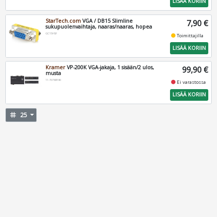
LISÄÄ KORIIN
StarTech.com
VGA / DB15 Slimline
7,90 €
sukupuolenvaihtaja, naaras/naaras, hopea
GC15HSF
fiber_manual_record
Toimittajilla
LISÄÄ KORIIN
Kramer
VP-200K VGA-jakaja, 1 sisään/2 ulos,
99,90 €
musta
11-70769190
fiber_manual_record
Ei varastossa
LISÄÄ KORIIN
tag
25