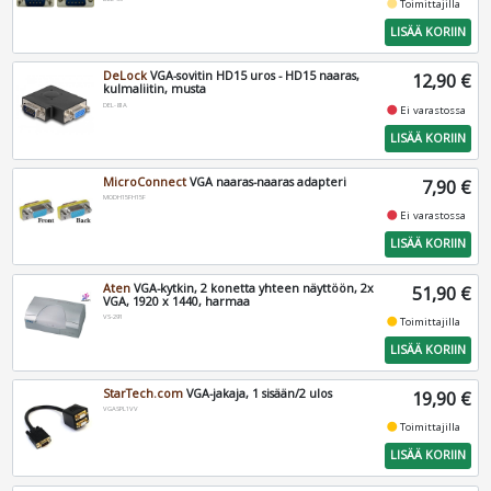
fiber_manual_record
Toimittajilla
LISÄÄ KORIIN
DeLock
VGA-sovitin HD15 uros - HD15 naaras,
12,90 €
kulmaliitin, musta
DEL-81A
fiber_manual_record
Ei varastossa
LISÄÄ KORIIN
MicroConnect
VGA naaras-naaras adapteri
7,90 €
MODH15FH15F
fiber_manual_record
Ei varastossa
LISÄÄ KORIIN
Aten
VGA-kytkin, 2 konetta yhteen näyttöön, 2x
51,90 €
VGA, 1920 x 1440, harmaa
VS-291
fiber_manual_record
Toimittajilla
LISÄÄ KORIIN
StarTech.com
VGA-jakaja, 1 sisään/2 ulos
19,90 €
VGASPL1VV
fiber_manual_record
Toimittajilla
LISÄÄ KORIIN