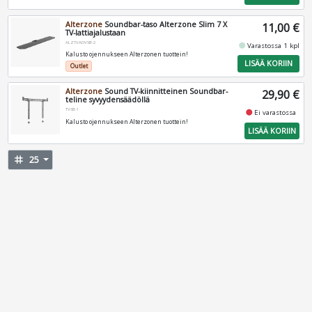
Alterzone
Soundbar-taso Alterzone Slim 7 X
11,00 €
TV-lattiajalustaan
ALZTVADVSB-2
fiber_manual_record
Varastossa 1 kpl
Kalusto ojennukseen Alterzonen tuottein!
LISÄÄ KORIIN
Outlet
Alterzone
Sound TV-kiinnitteinen Soundbar-
29,90 €
teline syvyydensäädöllä
TVSB-1
fiber_manual_record
Ei varastossa
Kalusto ojennukseen Alterzonen tuottein!
LISÄÄ KORIIN
tag
25