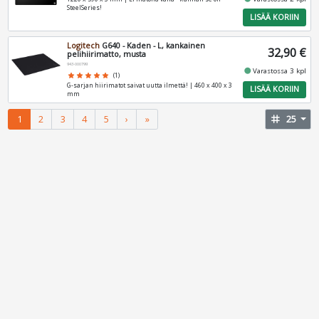
SteelSeries!
LISÄÄ KORIIN
Logitech
G640 - Kaden - L, kankainen
32,90 €
pelihiirimatto, musta
943-000799
fiber_manual_record
Varastossa 3 kpl
star
star
star
star
star
(1)
G-sarjan hiirimatot saivat uutta ilmettä! | 460 x 400 x 3
LISÄÄ KORIIN
mm
1
2
3
4
5
›
»
tag
25