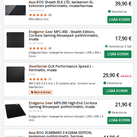
Asus
ROG Sheath BLK LTD, kankainen XL-
39,90 €
kokoinen pelihiirimatto, musta/harmaa
90MP00K3-B0UA00
fiber_manual_record
Varastossa
star
star
star
star
star
(4)
LISÄÄ KORIIN
900x440x3 mm
Endgame Gear
MPC-450 - Stealth Edition,
Cordura Gaming Mousepad -pelihiirimatto,
17,90 €
musta
EGG-MPC-450-BLK
fiber_manual_record
Varastossa 2 kpl
star
star
star
star
star_half
(4)
Endgame Gear -tuoteperhe senkun kasvaa! | 450 x 400 x
LISÄÄ KORIIN
3mm
SteelSeries
QcK Performance Speed L -
hiirimatto, musta
29,90 €
SS-63430
44,90 €
star
star
star
star
star
(1)
fiber_manual_record
Varastossa
490 X 420 X 3,5 mm | Ei matolla väliä - kunhan se on
SteelSeries!
LISÄÄ KORIIN
Back to School
local_offer
Endgame Gear
MPX-390 High-End Cordura
21,90 €
Gaming Mousepad -pelihiirimatto, musta
EGG-MPX-390-BLK
fiber_manual_record
Varastossa
Endgame Gear -tuoteperhe senkun kasvaa! | 390 x 390 x 3
LISÄÄ KORIIN
mm
Asus
ROG SCABBARD II KOJIMA EDITION,
kankainen pelihiirimatto, harmaa