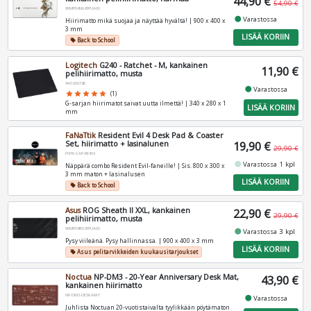
44,90 €
54,90 €
90MP04N0-BPUA00
fiber_manual_record
Varastossa
Hiirimatto mikä suojaa ja näyttää hyvältä! | 900 x 400 x
3 mm
LISÄÄ KORIIN
Back to School
local_offer
Logitech
G240 - Ratchet - M, kankainen
11,90 €
pelihiirimatto, musta
943-000785
fiber_manual_record
Varastossa
star
star
star
star
star
(1)
G-sarjan hiirimatot saivat uutta ilmettä! | 340 x 280 x 1
LISÄÄ KORIIN
mm
FaNaTtik
Resident Evil 4 Desk Pad & Coaster
Set, hiirimatto + lasinalunen
19,90 €
29,90 €
FNTK-CAP-RE408
fiber_manual_record
Varastossa 1 kpl
Näppärä combo Resident Evil-faneille! | Sis. 800 x 300 x
3 mm maton + lasinalusen
LISÄÄ KORIIN
Back to School
local_offer
Asus
ROG Sheath II XXL, kankainen
22,90 €
29,90 €
pelihiirimatto, musta
90MP04B0-BPUA00
fiber_manual_record
Varastossa 3 kpl
Pysy viileänä. Pysy hallinnassa. | 900 x 400 x 3 mm
LISÄÄ KORIIN
Asus pelitarvikkeiden kuukausitarjoukset
local_offer
Noctua
NP-DM3 - 20-Year Anniversary Desk Mat,
43,90 €
kankainen hiirimatto
NP-DM3-DESK-MAT
fiber_manual_record
Varastossa
Juhlista Noctuan 20-vuotistaivalta tyylikkään pöytämaton