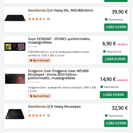
SteelSeries
Qck Heavy XXL, 900x400x4mm
39,90 €
67500
fiber_manual_record
star
star
star
star
star_half
(9)
Varastossa
LISÄÄ KORIIN
Supe
DESKMAT - STONKS -pelihiirimatto,
musta/grafiikka
6,90 €
10,90 €
SUPE-369850
fiber_manual_record
Varastossa
COPIUMit kehiin, niin ei hetkauta osakekurssien
vaihtelut! | 920 x 360 x 3 mm
LISÄÄ KORIIN
Back to School
local_offer
Endgame Gear
Endgame Gear MPJ-890
Mousepad - Jimms 2024 Edition -
pelihiirimatto, musta/grafiikka
14,90 €
24,90 €
EGG-MPJ-890-J24
fiber_manual_record
Varastossa
Endgame Gear -tuoteperhe senkun kasvaa! | 890 x 450
x 3mm
LISÄÄ KORIIN
Back to School
local_offer
SteelSeries
QCK Heavy Mousepad
32,90 €
63008
fiber_manual_record
star
star
star
star
star_half
(5)
Varastossa
LISÄÄ KORIIN