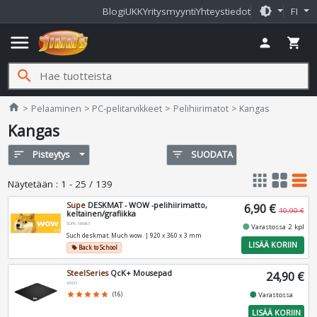
brightness_medium
Blogi
UKK
Yritysmyynti
Yhteystiedot
FI
menu
person
shopping_cart
search
Jimms.fi
home
Pelaaminen
PC-pelitarvikkeet
Pelihiirimatot
Kangas
Kangas
sort
Pisteytys
filter_list
SUODATA
apps
grid_view
table_rows
Näytetään
:
1 - 25 / 139
Supe
DESKMAT - WOW -pelihiirimatto,
6,90 €
10,90 €
keltainen/grafiikka
SUPE-369853
fiber_manual_record
Varastossa 2 kpl
Such deskmat. Much wow. | 920 x 360 x 3 mm
LISÄÄ KORIIN
Back to School
local_offer
SteelSeries
QcK+ Mousepad
24,90 €
63003
fiber_manual_record
star
star
star
star
star
(16)
Varastossa
LISÄÄ KORIIN