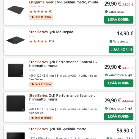
Endgame Gear
EM-C pelihiirimatto, musta
29,90 €
34,90 €
EGG-EMC-490-BLK
fiber_manual_record
star
star
star
star
star
(3)
Varastossa
Back to School
local_offer
LISÄÄ KORIIN
SteelSeries
QcK Mousepad
14,90 €
63004
fiber_manual_record
star
star
star
star
star_half
(11)
Varastossa
LISÄÄ KORIIN
SteelSeries
QcK Performance Control L -
hiirimatto, musta
29,90 €
44,90 €
SS-63434
fiber_manual_record
Varastossa 4 kpl
490 X 420 X 3,5 mm | Ei matolla väliä - kunhan se on
SteelSeries!
LISÄÄ KORIIN
Back to School
local_offer
SteelSeries
QcK Performance Balance L -
hiirimatto, musta
29,90 €
44,90 €
SS-63432
fiber_manual_record
Varastossa 2 kpl
490 X 420 X 3,5 mm | Ei matolla väliä - kunhan se on
SteelSeries!
LISÄÄ KORIIN
Back to School
local_offer
SteelSeries
QcK 3XL -pelihiirimatto
59,90 €
SS-63842
fiber_manual_record
Varastossa 2 kpl
1220 x 590 x 3 mm | Ei matolla väliä - kunhan se on