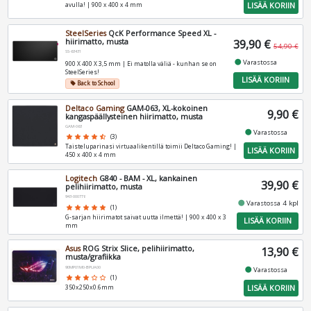
LISÄÄ KORIIN
avulla! | 900 x 400 x 4 mm
SteelSeries
QcK Performance Speed XL -
hiirimatto, musta
39,90 €
54,90 €
SS-63431
fiber_manual_record
Varastossa
900 X 400 X 3,5 mm | Ei matolla väliä - kunhan se on
SteelSeries!
LISÄÄ KORIIN
Back to School
local_offer
Deltaco Gaming
GAM-063, XL-kokoinen
9,90 €
kangaspäällysteinen hiirimatto, musta
GAM-063
fiber_manual_record
Varastossa
star
star
star
star
star_half
(3)
Taisteluparinasi virtuaalikentillä toimii Deltaco Gaming! |
LISÄÄ KORIIN
450 x 400 x 4 mm
Logitech
G840 - BAM - XL, kankainen
39,90 €
pelihiirimatto, musta
943-000778
fiber_manual_record
Varastossa 4 kpl
star
star
star
star
star
(1)
G-sarjan hiirimatot saivat uutta ilmettä! | 900 x 400 x 3
LISÄÄ KORIIN
mm
Asus
ROG Strix Slice, pelihiirimatto,
13,90 €
musta/grafiikka
90MP01M0-BPUA00
fiber_manual_record
Varastossa
star
star
star
star_border
star_border
(1)
LISÄÄ KORIIN
350x250x0.6mm