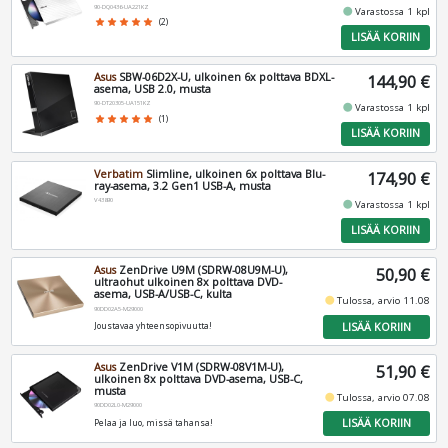
90-DQ0436-UA221KZ
fiber_manual_record
Varastossa 1 kpl
star
star
star
star
star
(2)
LISÄÄ KORIIN
Asus
SBW-06D2X-U, ulkoinen 6x polttava BDXL-
144,90 €
asema, USB 2.0, musta
90-DT20305-UA151KZ
fiber_manual_record
Varastossa 1 kpl
star
star
star
star
star
(1)
LISÄÄ KORIIN
Verbatim
Slimline, ulkoinen 6x polttava Blu-
174,90 €
ray-asema, 3.2 Gen1 USB-A, musta
V43890
fiber_manual_record
Varastossa 1 kpl
LISÄÄ KORIIN
Asus
ZenDrive U9M (SDRW-08U9M-U),
50,90 €
ultraohut ulkoinen 8x polttava DVD-
asema, USB-A/USB-C, kulta
fiber_manual_record
Tulossa, arvio 11.08
90DD02A5-M29000
LISÄÄ KORIIN
Joustavaa yhteensopivuutta!
Asus
ZenDrive V1M (SDRW-08V1M-U),
51,90 €
ulkoinen 8x polttava DVD-asema, USB-C,
musta
fiber_manual_record
Tulossa, arvio 07.08
90DD02L0-M29000
LISÄÄ KORIIN
Pelaa ja luo, missä tahansa!