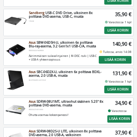
LISÄÄ KORIIN
Sandberg
USB-C DVD Drive, ulkoinen 8x
35,90 €
polttava DVD-asema, USB-C, musta
136-62
fiber_manual_record
Varastossa 1 kpl
LISÄÄ KORIIN
Asus
SBW-06D5H-U, ulkoinen 6x polttava
140,90 €
Blu-ray-asema, 3.2 Gen1x1 USB-C/A, musta
90DD02G0-M29000
fiber_manual_record
Tulossa, arvio 14.08
Äärimmäisen sulavalinjainen | M-DISC -tuki | USB-C
LISÄÄ KORIIN
+ USB-A -yhteensopivuus
Asus
SBC-06D2X-U, ulkoinen 6x polttava BDXL-
131,90 €
asema, 2.0 USB-A, musta
90-DT00205-UA151KZ
fiber_manual_record
Varastossa 1 kpl
LISÄÄ KORIIN
Asus
SDRW-08U1MT, ultraohut sisäinen 5.25" 8x
34,90 €
polttava DVD-asema, musta
90DD027X-B10000
fiber_manual_record
Varastossa
Ohutta asemaa kokoonpanoosi!
LISÄÄ KORIIN
Asus
SDRW-08D2S-U LITE, ulkoinen 8x polttava
37,90 €
DVD-asema, 2.0 USB-A, valkoinen