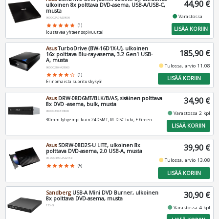
44,90 €
ulkoinen 8x polttava DVD-asema, USB-A/USB-C,
musta
fiber_manual_record
Varastossa
90DD02A0-M29000
star
star
star
star
star
(1)
LISÄÄ KORIIN
Joustavaa yhteensopivuutta!
Asus
TurboDrive (BW-16D1X-U), ulkoinen
185,90 €
16x polttava Blu-ray-asema, 3.2 Gen1 USB-
A, musta
fiber_manual_record
Tulossa, arvio 11.08
90DD0210-M29000
star
star
star
star
star_border
(1)
LISÄÄ KORIIN
Erinomaista suorituskykyä!
Asus
DRW-08D6MT/BLK/B/AS, sisäinen polttava
34,90 €
8x DVD -asema, bulk, musta
90DD0340-B19000
fiber_manual_record
Varastossa 2 kpl
30mm lyhyempi kuin 24D5MT, M-DISC tuki, E-Green
LISÄÄ KORIIN
Asus
SDRW-08D2S-U LITE, ulkoinen 8x
39,90 €
polttava DVD-asema, 2.0 USB-A, musta
90-DQ0435-UA221KZ
fiber_manual_record
Tulossa, arvio 13.08
star
star
star
star
star
(5)
LISÄÄ KORIIN
Sandberg
USB-A Mini DVD Burner, ulkoinen
30,90 €
8x polttava DVD-asema, musta
133-66
fiber_manual_record
Varastossa 4 kpl