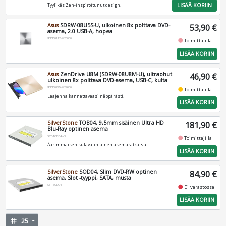
LISÄÄ KORIIN
Tyylikäs Zen-inspiroitunut design!
Asus
SDRW-08U5S-U, ulkoinen 8x polttava DVD-
53,90 €
asema, 2.0 USB-A, hopea
90DD0112-M20000
fiber_manual_record
Toimittajilla
LISÄÄ KORIIN
Asus
ZenDrive U8M (SDRW-08U8M-U), ultraohut
46,90 €
ulkoinen 8x polttava DVD-asema, USB-C, kulta
90DD0295-M29000
fiber_manual_record
Toimittajilla
Laajenna kannettavaasi näppärästi!
LISÄÄ KORIIN
SilverStone
TOB04, 9,5mm sisäinen Ultra HD
181,90 €
Blu-Ray optinen asema
SST-TOB04-V2
fiber_manual_record
Toimittajilla
Äärimmäisen sulavalinjainen asemaratkaisu!
LISÄÄ KORIIN
SilverStone
SOD04, Slim DVD-RW optinen
84,90 €
asema, Slot -tyyppi, SATA, musta
SST-SOD04
fiber_manual_record
Ei varastossa
LISÄÄ KORIIN
tag
25