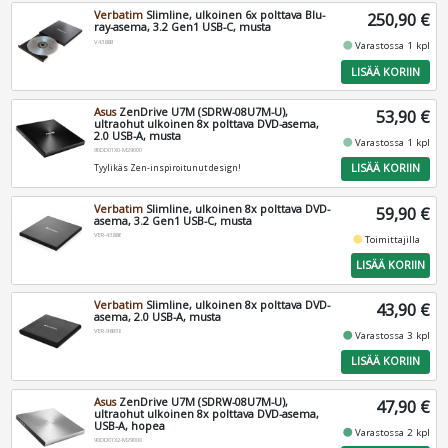
Verbatim
Slimline, ulkoinen 6x polttava Blu-
250,90 €
ray-asema, 3.2 Gen1 USB-C, musta
V43889
fiber_manual_record
Varastossa 1 kpl
LISÄÄ KORIIN
Asus
ZenDrive U7M (SDRW-08U7M-U),
53,90 €
ultraohut ulkoinen 8x polttava DVD-asema,
2.0 USB-A, musta
fiber_manual_record
Varastossa 1 kpl
90DD01X0-M29000
LISÄÄ KORIIN
Tyylikäs Zen-inspiroitunut design!
Verbatim
Slimline, ulkoinen 8x polttava DVD-
59,90 €
asema, 3.2 Gen1 USB-C, musta
VER-43886
fiber_manual_record
Toimittajilla
LISÄÄ KORIIN
Verbatim
Slimline, ulkoinen 8x polttava DVD-
43,90 €
asema, 2.0 USB-A, musta
VER-98938
fiber_manual_record
Varastossa 3 kpl
LISÄÄ KORIIN
Asus
ZenDrive U7M (SDRW-08U7M-U),
47,90 €
ultraohut ulkoinen 8x polttava DVD-asema,
USB-A, hopea
fiber_manual_record
Varastossa 2 kpl
90DD01X2-M29000