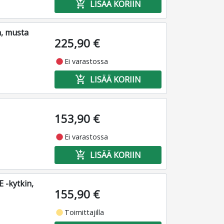
add_shopping_cart
LISÄÄ KORIIN
n, musta
225,90 €
fiber_manual_record
Ei varastossa
add_shopping_cart
LISÄÄ KORIIN
153,90 €
fiber_manual_record
Ei varastossa
add_shopping_cart
LISÄÄ KORIIN
 -kytkin,
155,90 €
fiber_manual_record
Toimittajilla