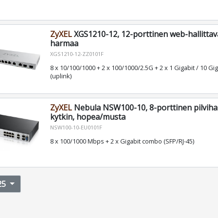
ZyXEL
XGS1210-12, 12-porttinen web-hallittava
harmaa
XGS1210-12-ZZ0101F
8 x 10/100/1000 + 2 x 100/1000/2.5G + 2 x 1 Gigabit / 10 Gi
(uplink)
ZyXEL
Nebula NSW100-10, 8-porttinen pilvihal
kytkin, hopea/musta
NSW100-10-EU0101F
8 x 100/1000 Mbps + 2 x Gigabit combo (SFP/RJ-45)
25