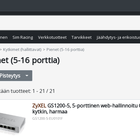
inen
Sim Racing
Verkkotuotteet
Tarvikkeet
Jäähdytys- ja erikoistu
Kytkimet (hallittavat)
Pienet (5-16 porttia)
et (5-16 porttia)
Pisteytys
tään
tuotteet
:
1 - 21 / 21
ZyXEL
GS1200-5, 5-porttinen web-hallinnoitu 
kytkin, harmaa
GS1200-5-EU0101F