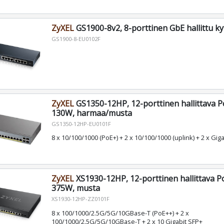
ZyXEL
GS1900-8v2, 8-porttinen GbE hallittu ky
GS1900-8-EU0102F
ZyXEL
GS1350-12HP, 12-porttinen hallittava Po
130W, harmaa/musta
GS1350-12HP-EU0101F
8 x 10/100/1000 (PoE+) + 2 x 10/100/1000 (uplink) + 2 x Giga
ZyXEL
XS1930-12HP, 12-porttinen hallittava P
375W, musta
XS1930-12HP-ZZ0101F
8 x 100/1000/2.5G/5G/10GBase-T (PoE++) + 2 x
100/1000/2.5G/5G/10GBase-T + 2 x 10 Gigabit SFP+