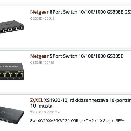
Netgear
8Port Switch 10/100/1000 GS308E G
GS308E-400EUS
Netgear
5Port Switch 10/100/1000 GS305E
GS305E-100PES
ZyXEL
XS1930-10, räkkiasennettava 10-porttin
1U, musta
XS1930-10-ZZ0101F
8 x 100/1000/2.5G/5G/10GBase-T + 2 x 10 Gigabit SFP+