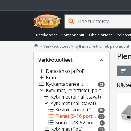
search
Tietokoneet
Komponentit
Oheislaitteet
Pelaam
Jimms.fi
home
Verkkotuotteet
Kytkimet, reitittimet, palomuurit
Pien
Verkkotuotteet
expand_less
sort
add
Datasähkö ja PoE
add
Kuitu
format_list_bulleted
Kytkentäpaneelit
Näyte
23
expand_more
Kytkimet, reitittimet, palomuurit
add
Kytkimet (ei hallittavat)
expand_more
Kytkimet (hallittavat)
format_list_bulleted
Keskikokoiset (18-28 porttia)
18
format_list_bulleted
Pienet (5-16 porttia)
21
format_list_bulleted
Suuret (48-52 porttia)
6
format_list_bulleted
Kytkimet (PoE)
41