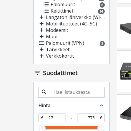
format_list_bulleted
Palomuurit
8
format_list_bulleted
Reitittimet
14
add
Langaton lähiverkko (Wi-Fi)
add
Mobiilituotteet (4G, 5G)
add
Modeemit
add
Muut
format_list_bulleted
Palomuurit (VPN)
3
add
Tarvikkeet
add
Verkkokortit
filter_list
Suodattimet
search
Hinta
expand_less
-
€
€