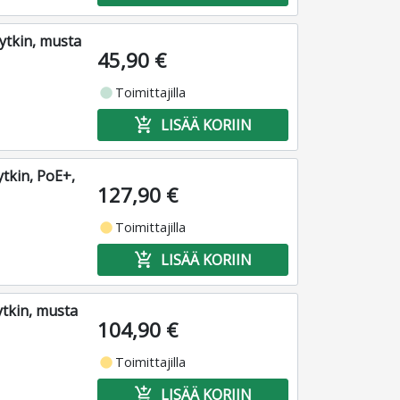
ytkin, musta
45,90 €
fiber_manual_record
Toimittajilla
add_shopping_cart
LISÄÄ KORIIN
tkin, PoE+,
127,90 €
fiber_manual_record
Toimittajilla
add_shopping_cart
LISÄÄ KORIIN
ytkin, musta
104,90 €
fiber_manual_record
Toimittajilla
add_shopping_cart
LISÄÄ KORIIN