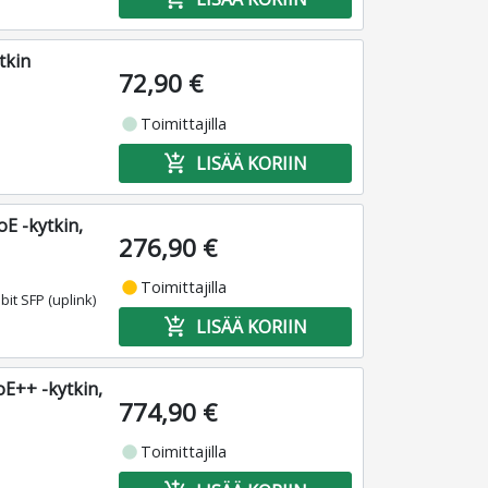
tkin
72,90 €
fiber_manual_record
Toimittajilla
add_shopping_cart
LISÄÄ KORIIN
E -kytkin,
276,90 €
fiber_manual_record
Toimittajilla
bit SFP (uplink)
add_shopping_cart
LISÄÄ KORIIN
oE++ -kytkin,
774,90 €
fiber_manual_record
Toimittajilla