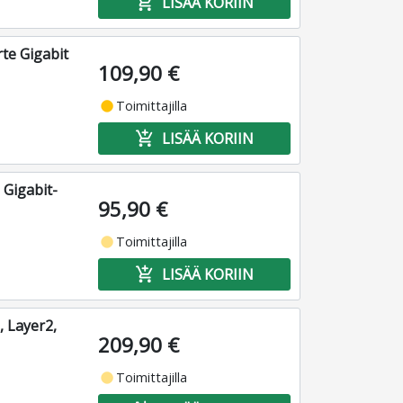
add_shopping_cart
LISÄÄ KORIIN
te Gigabit
109,90 €
fiber_manual_record
Toimittajilla
add_shopping_cart
LISÄÄ KORIIN
 Gigabit-
95,90 €
fiber_manual_record
Toimittajilla
add_shopping_cart
LISÄÄ KORIIN
, Layer2,
209,90 €
fiber_manual_record
Toimittajilla