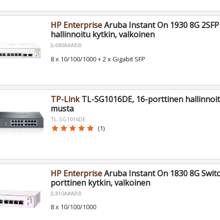
HP Enterprise
Aruba Instant On 1930 8G 2SFP 
hallinnoitu kytkin, valkoinen
JL680A#ABB
8 x 10/100/1000 + 2 x Gigabit SFP
TP-Link
TL-SG1016DE, 16-porttinen hallinnoit
musta
TL-SG1016DE
star
star
star
star
star
(1)
HP Enterprise
Aruba Instant On 1830 8G Switc
porttinen kytkin, valkoinen
JL810A#ABB
8 x 10/100/1000