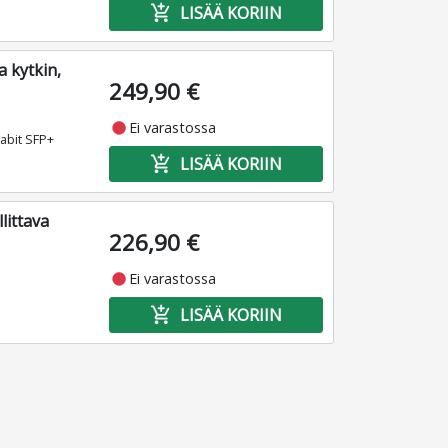
add_shopping_cart
LISÄÄ KORIIN
 kytkin,
249,90 €
fiber_manual_record
Ei varastossa
gabit SFP+
add_shopping_cart
LISÄÄ KORIIN
littava
226,90 €
fiber_manual_record
Ei varastossa
add_shopping_cart
LISÄÄ KORIIN