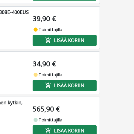
S308E-400EUS
39,90 €
fiber_manual_record
Toimittajilla
add_shopping_cart
LISÄÄ KORIIN
34,90 €
fiber_manual_record
Toimittajilla
add_shopping_cart
LISÄÄ KORIIN
en kytkin,
565,90 €
fiber_manual_record
Toimittajilla
add_shopping_cart
LISÄÄ KORIIN