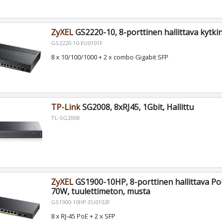
ZyXEL
GS2220-10, 8-porttinen hallittava kytki
GS2220-10-EU0101F
8 x 10/100/1000 + 2 x combo Gigabit SFP
TP-Link
SG2008, 8xRJ45, 1Gbit, Hallittu
TL-SG2008
ZyXEL
GS1900-10HP, 8-porttinen hallittava PoE
70W, tuulettimeton, musta
GS1900-10HP-EU0102F
8 x RJ-45 PoE + 2 x SFP