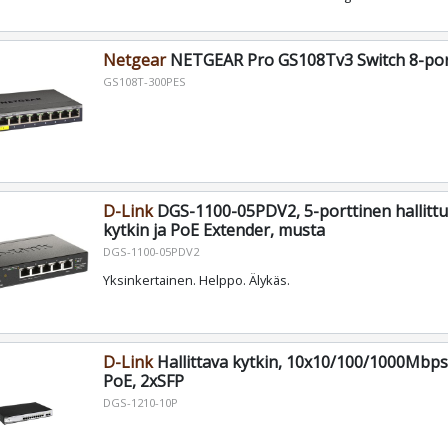
Netgear
NETGEAR Pro GS108Tv3 Switch 8-por
GS108T-300PES
D-Link
DGS-1100-05PDV2, 5-porttinen hallittu
kytkin ja PoE Extender, musta
DGS-1100-05PDV2
Yksinkertainen. Helppo. Älykäs.
D-Link
Hallittava kytkin, 10x10/100/1000Mbps
PoE, 2xSFP
DGS-1210-10P