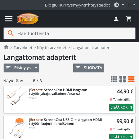
brightness_medium
Blogi
UKK
Yritysmyynti
Yhteystiedot
FI
menu
person
shopping_cart
search
Jimms.fi
home
Tarvikkeet
Näyttötarvikkeet
Langattomat adapterit
Langattomat adapterit
sort
Pisteytys
filter_list
SUODATA
apps
grid_view
table_rows
Näytetään
:
1 - 8 / 8
j5create
ScreenCast HDMI langaton
44,90 €
näytönjakaja, valkoinen/oranssi
JVAW56-N
fiber_manual_record
Toimittajilla
LISÄÄ KORIIN
j5create
ScreenCast USB-C -> langaton HDMI
99,90 €
näytön laajennin, valkoinen
JVAW62
fiber_manual_record
Toimittajilla
LISÄÄ KORIIN