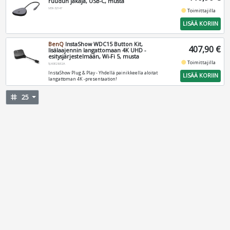
ruudun jakaja, USB-C, musta
VER-32147
fiber_manual_record
Toimittajilla
LISÄÄ KORIIN
BenQ
InstaShow WDC15 Button Kit,
407,90 €
lisälaajennin langattomaan 4K UHD -
esitysjärjestelmään, Wi-Fi 5, musta
fiber_manual_record
Toimittajilla
5J.K0E28.E2A
InstaShow Plug & Play - Yhdellä painikkeella aloitat
LISÄÄ KORIIN
langattoman 4K -presentaation!
tag
25