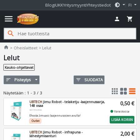
brightness_medium
Blogi
UKK
Yritysmyynti
Yhteystiedot
FI
menu
person
shopping_cart
search
Jimms.fi
home
Oheislaitteet
Lelut
Lelut
Kauko-ohjattavat
sort
Pisteytys
filter_list
SUODATA
apps
grid_view
table_rows
Näytetään
:
1 - 3 / 3
UBTECH
Jimu Robot - telaketju -laajennussarja,
0,50 €
148 osaa
6931705004564
fiber_manual_record
Varastossa
Ehosta Jimuasi laajennusosien avulla!
LISÄÄ KORIIN
Outlet
UBTECH
Jimu Robot - infrapuna -
2,00 €
lähestymisanturi