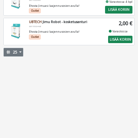
6931705004441
fiber_manual_record
Varastossa 4 kpl
Ehosta Jimuasi laajennusosien avulla!
LISÄÄ KORIIN
Outlet
UBTECH
Jimu Robot - kosketusanturi
2,00 €
6931705004489
fiber_manual_record
Varastossa
Ehosta Jimuasi laajennusosien avulla!
Outlet
LISÄÄ KORIIN
tag
25