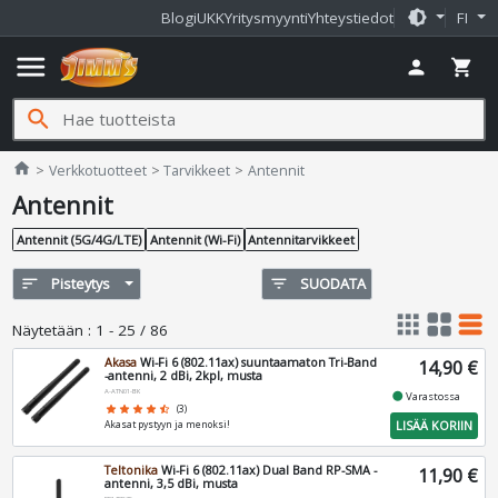
brightness_medium
Blogi
UKK
Yritysmyynti
Yhteystiedot
FI
menu
person
shopping_cart
search
Jimms.fi
home
Verkkotuotteet
Tarvikkeet
Antennit
Antennit
Antennit (5G/4G/LTE)
Antennit (Wi-Fi)
Antennitarvikkeet
sort
Pisteytys
filter_list
SUODATA
apps
grid_view
table_rows
Näytetään
:
1 - 25 / 86
Akasa
Wi-Fi 6 (802.11ax) suuntaamaton Tri-Band
14,90 €
-antenni, 2 dBi, 2kpl, musta
A-ATN01-BK
fiber_manual_record
Varastossa
star
star
star
star
star_half
(3)
LISÄÄ KORIIN
Akasat pystyyn ja menoksi!
Teltonika
Wi-Fi 6 (802.11ax) Dual Band RP-SMA -
11,90 €
antenni, 3,5 dBi, musta