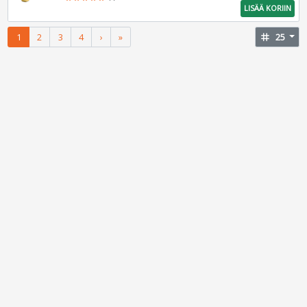
LISÄÄ KORIIN
1
2
3
4
›
»
tag
25