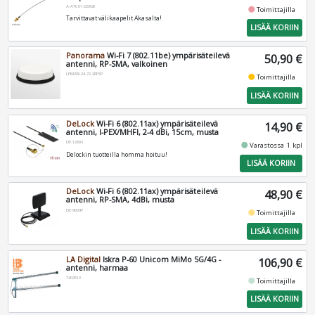
A-ATC01-220GR
fiber_manual_record
Toimittajilla
Tarvittavat välikaapelit Akasalta!
LISÄÄ KORIIN
Panorama
Wi-Fi 7 (802.11be) ympärisäteilevä
50,90 €
antenni, RP-SMA, valkoinen
LPM2W-24-72-2RPSP
fiber_manual_record
Toimittajilla
LISÄÄ KORIIN
DeLock
Wi-Fi 6 (802.11ax) ympärisäteilevä
14,90 €
antenni, I-PEX/MHFI, 2-4 dBi, 15cm, musta
DE-12608
fiber_manual_record
Varastossa 1 kpl
Delockin tuotteilla homma hoituu!
LISÄÄ KORIIN
DeLock
Wi-Fi 6 (802.11ax) ympärisäteilevä
48,90 €
antenni, RP-SMA, 4dBi, musta
DE-90297
fiber_manual_record
Toimittajilla
LISÄÄ KORIIN
LA Digital
Iskra P-60 Unicom MiMo 5G/4G -
106,90 €
antenni, harmaa
7402518
fiber_manual_record
Toimittajilla
LISÄÄ KORIIN