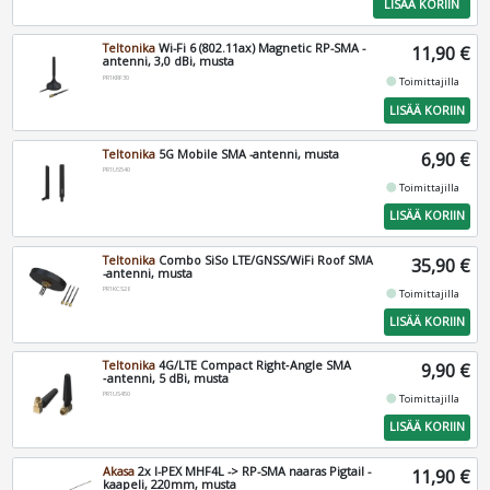
LISÄÄ KORIIN
Teltonika
Wi-Fi 6 (802.11ax) Magnetic RP-SMA -
11,90 €
antenni, 3,0 dBi, musta
PR1KRF30
fiber_manual_record
Toimittajilla
LISÄÄ KORIIN
Teltonika
5G Mobile SMA -antenni, musta
6,90 €
PR1US540
fiber_manual_record
Toimittajilla
LISÄÄ KORIIN
Teltonika
Combo SiSo LTE/GNSS/WiFi Roof SMA
35,90 €
-antenni, musta
PR1KCS28
fiber_manual_record
Toimittajilla
LISÄÄ KORIIN
Teltonika
4G/LTE Compact Right‑Angle SMA
9,90 €
‑antenni, 5 dBi, musta
PR1US450
fiber_manual_record
Toimittajilla
LISÄÄ KORIIN
Akasa
2x I-PEX MHF4L -> RP-SMA naaras Pigtail -
11,90 €
kaapeli, 220mm, musta