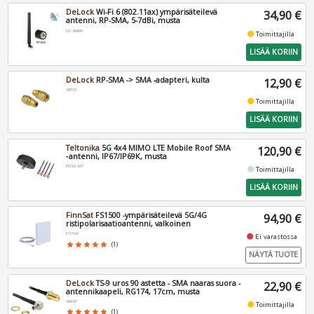
DeLock
Wi-Fi 6 (802.11ax) ympärisäteilevä
34,90 €
antenni, RP-SMA, 5-7dBi, musta
DE-88899
fiber_manual_record
Toimittajilla
LISÄÄ KORIIN
DeLock
RP-SMA -> SMA -adapteri, kulta
12,90 €
88728
fiber_manual_record
Toimittajilla
LISÄÄ KORIIN
Teltonika
5G 4x4 MIMO LTE Mobile Roof SMA
120,90 €
‑antenni, IP67/IP69K, musta
PR1KC647
fiber_manual_record
Toimittajilla
LISÄÄ KORIIN
FinnSat
FS1500 -ympärisäteilevä 5G/4G
94,90 €
ristipolarisaatioantenni, valkoinen
FS1500
fiber_manual_record
Ei varastossa
star
star
star
star
star
(1)
NÄYTÄ TUOTE
DeLock
TS-9 uros 90 astetta - SMA naaras suora -
22,90 €
antennikaapeli, RG174, 17cm, musta
88487
fiber_manual_record
Toimittajilla
star
star
star
star
star
(1)