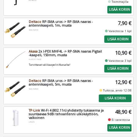
PR14RD35
fiber_manual_record
Toimittajilla
LISÄÄ KORIIN
Deltaco
RP-SMA uros -> RP-SMA naaras -
7,90 €
antennikaapeli, 1m, musta
SMA-FM100
fiber_manual_record
Varastossa 1 kpl
LISÄÄ KORIIN
Akasa
2x I-PEX MHF4L -> RP-SMA naaras Pigtail
10,90 €
-kaapeli, 150mm, musta
A-ATC01-150GR
fiber_manual_record
Varastossa 3 kpl
Tarvittavat välikaapelit Akasalta!
LISÄÄ KORIIN
Deltaco
RP-SMA uros -> RP-SMA naaras -
12,90 €
antennikaapeli, 5m, musta
SMA-FM500
fiber_manual_record
Tulossa, arvio 12.08
LISÄÄ KORIIN
TP-Link
Wi-Fi 4 (802.11n) yhdistetty tukiasema ja
48,90 €
suuntaavaa 9dBi tehoantenni ulkokäyttöön,
valkoinen
fiber_manual_record
Ei varastossa
CPE210
LISÄÄ KORIIN