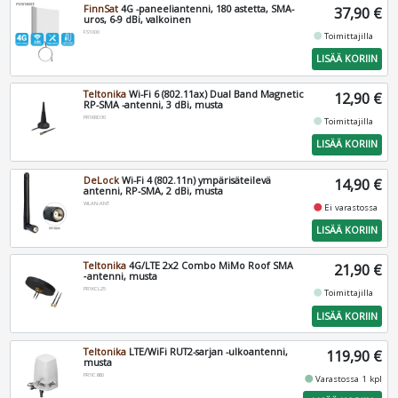
FinnSat
4G -paneeliantenni, 180 astetta, SMA-
37,90 €
uros, 6-9 dBi, valkoinen
FS1000
fiber_manual_record
Toimittajilla
LISÄÄ KORIIN
Teltonika
Wi-Fi 6 (802.11ax) Dual Band Magnetic
12,90 €
RP-SMA -antenni, 3 dBi, musta
PR1KRD30
fiber_manual_record
Toimittajilla
LISÄÄ KORIIN
DeLock
Wi-Fi 4 (802.11n) ympärisäteilevä
14,90 €
antenni, RP-SMA, 2 dBi, musta
WLAN-ANT
fiber_manual_record
Ei varastossa
LISÄÄ KORIIN
Teltonika
4G/LTE 2x2 Combo MiMo Roof SMA
21,90 €
‑antenni, musta
PR1KCL25
fiber_manual_record
Toimittajilla
LISÄÄ KORIIN
Teltonika
LTE/WiFi RUT2-sarjan -ulkoantenni,
119,90 €
musta
PR1IC860
fiber_manual_record
Varastossa 1 kpl