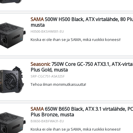
SAMA
500W H500 Black, ATX virtalähde, 80 Pl
musta
H0500-BKSHW001-EU
Koska ei ole ihan se ja SAMA, mikä ruokkii koneesi!
Seasonic
750W Core GC-750 ATX3.1, ATX-virta
Plus Gold, musta
SRP-CGC751-A5A32SF
Tehoa ilman monimutkaisuutta!
SAMA
650W B650 Black, ATX 3.1 virtalähde, PCI
Plus Bronze, musta
B0650-BKBFWA31-EU
Koska ei ole ihan se ja SAMA, mikä ruokkii koneesi!