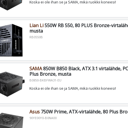
Koska ei ole ihan se ja SAMA, mikä ruokkii koneesi!
Lian Li
550W RB 550, 80 PLUS Bronze-virtalähd
musta
RB0550B
SAMA
850W B850 Black, ATX 3.1 virtalähde, PCI
Plus Bronze, musta
B0850-BKBFWA31-EU
Koska ei ole ihan se ja SAMA, mikä ruokkii koneesi!
Asus
750W Prime, ATX-virtalähde, 80 Plus Br
90YE00Y0-B0NA00