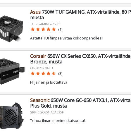
Asus
750W TUF GAMING, ATX-virtalähde, 80 P
musta
TUF-GAMING-750B
star
star
star
star
star
(1)
Astetta TUFfimpaa virtaa kokoonpanollesi!
Corsair
650W CX Series CX650, ATX-virtalähde,
Bronze, musta
CP-9020278-EU
star
star
star
star
star_half
(3)
Hiljainen ja luotettava
Seasonic
650W Core GC-650 ATX3.1, ATX-virta
Plus Gold, musta
SRP-CGC651-A5A32SF
Tehoa ilman monimutkaisuutta!