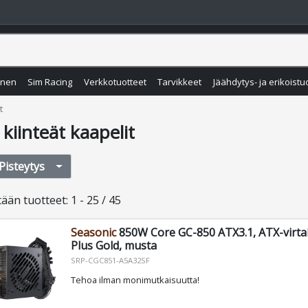
inen
Sim Racing
Verkkotuotteet
Tarvikkeet
Jäähdytys- ja erikoistu
t
kiinteät kaapelit
Pisteytys
tään
tuotteet
:
1 - 25 / 45
Seasonic
850W Core GC-850 ATX3.1, ATX-virta
Plus Gold, musta
SRP-CGC851-A5A32SF
Tehoa ilman monimutkaisuutta!