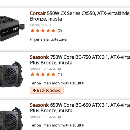
Corsair
550W CX Series CX550, ATX-virtalähde,
Bronze, musta
CP-9020277-EU
star
star
star
star
star
(2)
Hiljainen ja luotettava
Seasonic
750W Core BC-750 ATX 3.1, ATX-virta
Plus Bronze, musta
SRP-CBC751-A5A51JF
star
star
star
star
star
(1)
Tehoa ilman monimutkaisuutta!
Back to School
local_offer
Seasonic
650W Core BC-650 ATX 3.1, ATX-virta
Plus Bronze, musta
SRP-CBC651-A5A51JF
Tehoa ilman monimutkaisuutta!