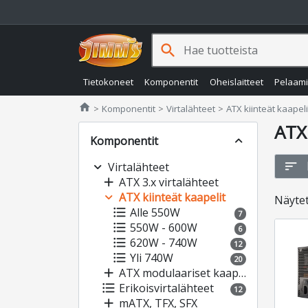
search
Tietokoneet
Komponentit
Oheislaitteet
Pelaam
Jimms.fi
home
Komponentit
Virtalähteet
ATX kiinteät kaapeli
ATX 
Komponentit
expand_less
sort
expand_more
Virtalähteet
add
ATX 3.x virtalähteet
expand_more
ATX kiinteät kaapelit
Näyte
format_list_bulleted
Alle 550W
7
format_list_bulleted
550W - 600W
6
format_list_bulleted
620W - 740W
12
format_list_bulleted
Yli 740W
20
add
ATX modulaariset kaapelit
format_list_bulleted
Erikoisvirtalähteet
12
add
mATX, TFX, SFX