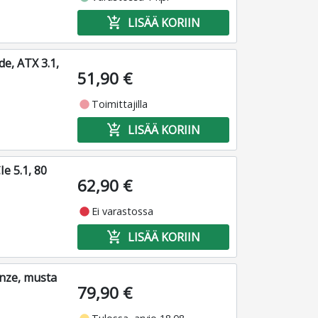
add_shopping_cart
LISÄÄ KORIIN
e, ATX 3.1,
51,90 €
fiber_manual_record
Toimittajilla
add_shopping_cart
LISÄÄ KORIIN
e 5.1, 80
62,90 €
fiber_manual_record
Ei varastossa
add_shopping_cart
LISÄÄ KORIIN
onze, musta
79,90 €