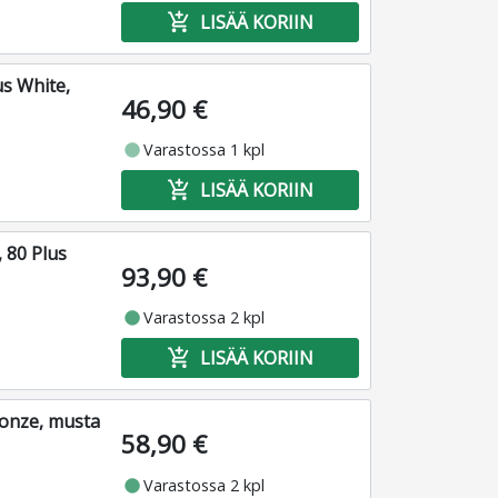
add_shopping_cart
LISÄÄ KORIIN
us White,
46,90 €
fiber_manual_record
Varastossa 1 kpl
add_shopping_cart
LISÄÄ KORIIN
 80 Plus
93,90 €
fiber_manual_record
Varastossa 2 kpl
add_shopping_cart
LISÄÄ KORIIN
ronze, musta
58,90 €
fiber_manual_record
Varastossa 2 kpl