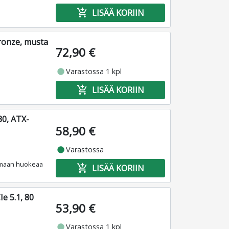
add_shopping_cart
LISÄÄ KORIIN
Bronze, musta
72,90 €
fiber_manual_record
Varastossa 1 kpl
add_shopping_cart
LISÄÄ KORIIN
30, ATX-
58,90 €
fiber_manual_record
Varastossa
joamaan huokeaa
add_shopping_cart
LISÄÄ KORIIN
e 5.1, 80
53,90 €
fiber_manual_record
Varastossa 1 kpl