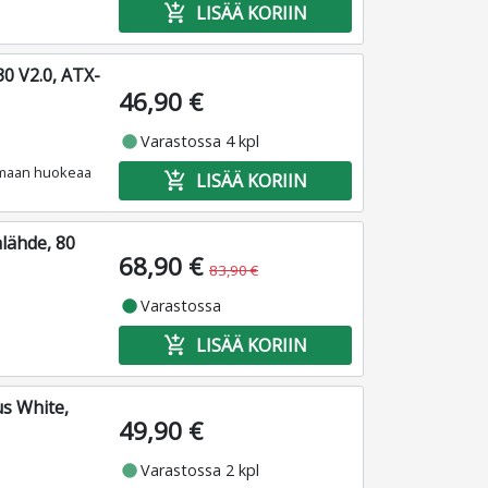
add_shopping_cart
LISÄÄ KORIIN
0 V2.0, ATX-
46,90 €
fiber_manual_record
Varastossa 4 kpl
joamaan huokeaa
add_shopping_cart
LISÄÄ KORIIN
lähde, 80
68,90 €
83,90 €
fiber_manual_record
Varastossa
add_shopping_cart
LISÄÄ KORIIN
us White,
49,90 €
fiber_manual_record
Varastossa 2 kpl