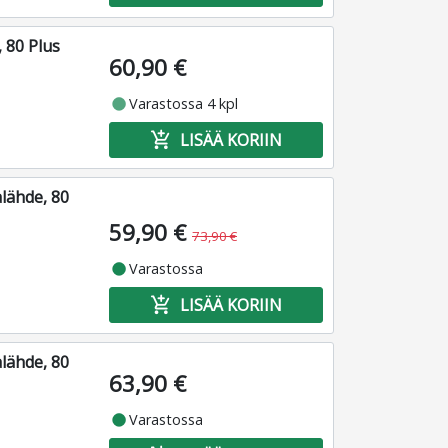
 80 Plus
60,90 €
fiber_manual_record
Varastossa 4 kpl
add_shopping_cart
LISÄÄ KORIIN
lähde, 80
59,90 €
73,90 €
fiber_manual_record
Varastossa
add_shopping_cart
LISÄÄ KORIIN
lähde, 80
63,90 €
fiber_manual_record
Varastossa