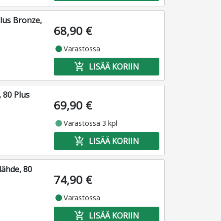
lus Bronze,
68,90 €
fiber_manual_record
Varastossa
add_shopping_cart
LISÄÄ KORIIN
 80 Plus
69,90 €
fiber_manual_record
Varastossa 3 kpl
add_shopping_cart
LISÄÄ KORIIN
lähde, 80
74,90 €
fiber_manual_record
Varastossa
add_shopping_cart
LISÄÄ KORIIN