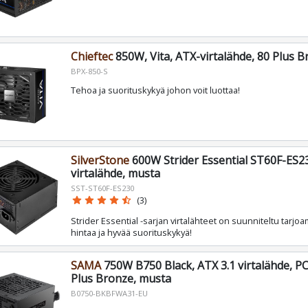
Chieftec
850W, Vita, ATX-virtalähde, 80 Plus 
BPX-850-S
Tehoa ja suorituskykyä johon voit luottaa!
SilverStone
600W Strider Essential ST60F-ES2
virtalähde, musta
SST-ST60F-ES230
star
star
star
star
star_half
(3)
Strider Essential -sarjan virtalähteet on suunniteltu tar
hintaa ja hyvää suorituskykyä!
SAMA
750W B750 Black, ATX 3.1 virtalähde, PCI
Plus Bronze, musta
B0750-BKBFWA31-EU