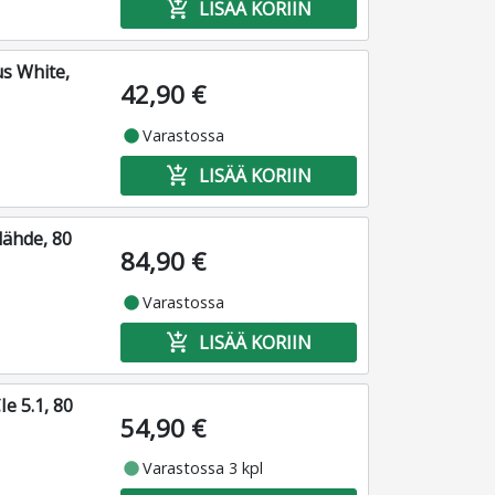
add_shopping_cart
LISÄÄ KORIIN
us White,
42,90 €
fiber_manual_record
Varastossa
add_shopping_cart
LISÄÄ KORIIN
lähde, 80
84,90 €
fiber_manual_record
Varastossa
add_shopping_cart
LISÄÄ KORIIN
e 5.1, 80
54,90 €
fiber_manual_record
Varastossa 3 kpl