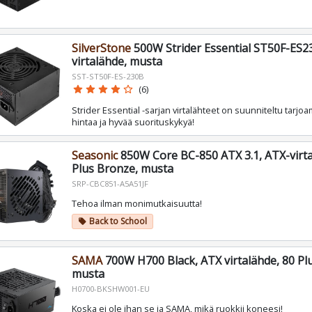
SilverStone
500W Strider Essential ST50F-ES23
virtalähde, musta
SST-ST50F-ES-230B
star
star
star
star
star_border
(6)
Strider Essential -sarjan virtalähteet on suunniteltu tar
hintaa ja hyvää suorituskykyä!
Seasonic
850W Core BC-850 ATX 3.1, ATX-virta
Plus Bronze, musta
SRP-CBC851-A5A51JF
Tehoa ilman monimutkaisuutta!
Back to School
local_offer
SAMA
700W H700 Black, ATX virtalähde, 80 Pl
musta
H0700-BKSHW001-EU
Koska ei ole ihan se ja SAMA, mikä ruokkii koneesi!