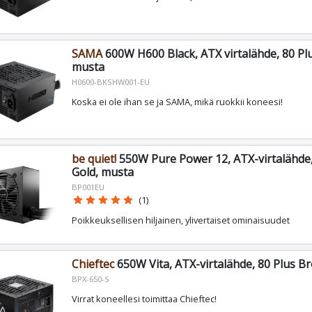
SAMA
600W H600 Black, ATX virtalähde, 80 Pl
musta
H0600-BKSHW001-EU
Koska ei ole ihan se ja SAMA, mikä ruokkii koneesi!
be quiet!
550W Pure Power 12, ATX-virtalähde,
Gold, musta
BP001EU
star
star
star
star
star
(1)
Poikkeuksellisen hiljainen, ylivertaiset ominaisuudet
Chieftec
650W Vita, ATX-virtalähde, 80 Plus B
BPX-650-S
Virrat koneellesi toimittaa Chieftec!