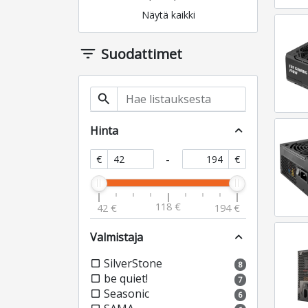
Näytä kaikki
filter_list
Suodattimet
search
Hinta
expand_less
-
€
€
118 €
42 €
194 €
Valmistaja
expand_less
SilverStone
check_box_outline_blank
8
be quiet!
check_box_outline_blank
7
Seasonic
check_box_outline_blank
6