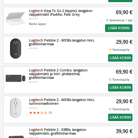
Logitech
Keys To Go 2 (Apple), langaton
69,90 €
näppäimistö iPadille, Pale Grey
920-013015
fiber_manual_record
Varastossa 1 kpl
Nordic-layout
LISÄÄ KORIIN
Logitech
Pebble 2 - M350s langaton hiiri,
29,90 €
grafiitinharmaa
910-007015
fiber_manual_record
Toimittajilla
LISÄÄ KORIIN
Logitech
Pebble 2 Combo, langaton
69,90 €
näppäimistö ja hiiri -yhdistelmä,
grafiitinharmaa
fiber_manual_record
Toimittajilla
920-012257
LISÄÄ KORIIN
Logitech
Pebble 2 - M350s langaton hiiri,
29,90 €
luonnonvalkoinen
910-007013
fiber_manual_record
Toimittajilla
star
star
star
star_border
star_border
(1)
LISÄÄ KORIIN
Logitech
Pebble 2 - K380s, langaton
39,90 €
näppäimistö, grafiitinharmaa
920-011879