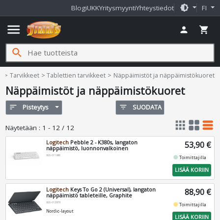
brightness_medium
Blogi
UKK
Yritysmyynti
Yhteystiedot
FI
menu
person
shopping_cart
search
Jimms.fi
e
Tarvikkeet
Tablettien tarvikkeet
Näppäimistöt ja näppäimistökuoret
Näppäimistöt ja näppäimistökuoret
sort
Pisteytys
filter_list
SUODATA
apps
grid_view
table_rows
Näytetään
:
1 - 12 / 12
Logitech
Pebble 2 - K380s, langaton
53,90 €
näppäimistö, luonnonvalkoinen
920-011880
fiber_manual_record
Toimittajilla
LISÄÄ KORIIN
Logitech
Keys To Go 2 (Universal), langaton
88,90 €
näppäimistö tableteille, Graphite
920-012979
fiber_manual_record
Toimittajilla
Nordic-layout
LISÄÄ KORIIN