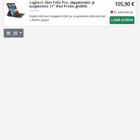
Logitech
Slim Folio Pro, näppäimistö- ja
105,90 €
suojakotelo 11" iPad Prolle, grafiitti
920-009160
fiber_manual_record
Ei varastossa
Käytännöllinen näppäimistön ja suojakotelon yhdistelmä!
LISÄÄ KORIIN
| Nordic-layout
tag
25