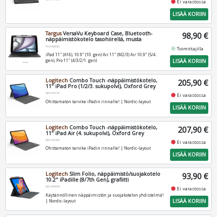
fiber_manual_record
Ei varastossa
LISÄÄ KORIIN
Targus
VersaVu Keyboard Case, Bluetooth-
98,90 €
näppäimistökotelo tasohiirellä, musta
THZ967NO
fiber_manual_record
Toimittajilla
iPad 11" (A16), 10.9" (10. gen) Air 11" (M2/3) Air 10.9" (5/4.
LISÄÄ KORIIN
gen), Pro 11" (4/3/2/1. gen)
Logitech
Combo Touch -näppäimistökotelo,
205,90 €
11" iPad Pro (1/2/3. sukupolvi), Oxford Grey
920-010147
fiber_manual_record
Ei varastossa
Ohittamaton tarvike iPadin rinnalle! | Nordic-layout
LISÄÄ KORIIN
Logitech
Combo Touch -näppäimistökotelo,
207,90 €
11" iPad Air (4. sukupolvi), Oxford Grey
920-010302
fiber_manual_record
Ei varastossa
Ohittamaton tarvike iPadin rinnalle! | Nordic-layout
LISÄÄ KORIIN
Logitech
Slim Folio, näppäimistö/suojakotelo
93,90 €
10.2" iPadille (8/7th Gen), grafiitti
920-009479
fiber_manual_record
Ei varastossa
Käytännöllinen näppäimistön ja suojakotelon yhdistelmä!
LISÄÄ KORIIN
| Nordic-layout