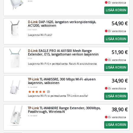
RE200
fiber_manual_record
Ei varastossa
LISÄÄ KORIIN
D-Link
DAP-1620, langaton verkonpidentäjä,
54,90 €
AC1200, valkoinen
DAP-1620/E
fiber_manual_record
Ei varastossa
Laajenna Wi-Fi:äsi!
LISÄÄ KORIIN
D-Link
EAGLE PRO AI AX1500 Mesh Range
51,90 €
Extender, E15, langattoman verkon laajennin
E15/E
fiber_manual_record
Ei varastossa
Laajenna Wi-Fi 6:n peittoaluetta. Nauti AI-avustuksesta.
LISÄÄ KORIIN
TP-Link
TL-WA855RE, 300 Mbps Wi-Fi -alueen
34,90 €
laajennin, valkoinen
TL-WA855RE
fiber_manual_record
Ei varastossa
star
star
star
star
star
(3)
LISÄÄ KORIIN
Laajenna Wi-Fi:si peittoaluetta TP-Linkin avulla!
TP-Link
TL-WA860RE Range Extender, 300Mbps,
38,90 €
Passthrough, Wireless-N
TL-WA860RE
fiber_manual_record
Ei varastossa
LISÄÄ KORIIN