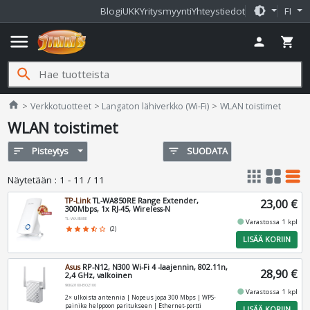
brightness_medium
Blogi
UKK
Yritysmyynti
Yhteystiedot
FI
menu
person
shopping_cart
search
Jimms.fi
home
Verkkotuotteet
Langaton lähiverkko (Wi-Fi)
WLAN toistimet
WLAN toistimet
sort
Pisteytys
filter_list
SUODATA
apps
grid_view
table_rows
Näytetään
:
1 - 11 / 11
TP-Link
TL-WA850RE Range Extender,
23,00 €
300Mbps, 1x RJ-45, Wireless-N
TL-WA850RE
fiber_manual_record
Varastossa 1 kpl
star
star
star
star_half
star_border
(2)
LISÄÄ KORIIN
Asus
RP-N12, N300 Wi-Fi 4 -laajennin, 802.11n,
28,90 €
2,4 GHz, valkoinen
90IG01X0-BO2100
fiber_manual_record
Varastossa 1 kpl
2× ulkoista antennia | Nopeus jopa 300 Mbps | WPS-
painike helppoon paritukseen | Ethernet-portti
LISÄÄ KORIIN