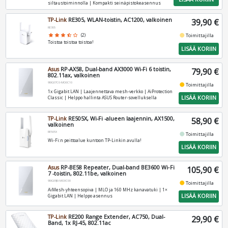
siltaustoiminnolla | Kompakti seinäpistokeasennus
TP-Link
RE305, WLAN-toistin, AC1200, valkoinen
39,90 €
RE305
fiber_manual_record
star
star
star
star_half
star_border
(2)
Toimittajilla
Toistoa toistoa toistoa!
LISÄÄ KORIIN
Asus
RP-AX58, Dual-band AX3000 Wi-Fi 6 toistin,
79,90 €
802.11ax, valkoinen
90IG07C0-MO0C10
fiber_manual_record
Toimittajilla
1x Gigabit LAN | Laajennettava mesh‑verkko | AiProtection
LISÄÄ KORIIN
Classic | Helppo hallinta ASUS Router‑sovelluksella
TP-Link
RE505X, Wi-Fi -alueen laajennin, AX1500,
58,90 €
valkoinen
RE505X
fiber_manual_record
Toimittajilla
Wi-Fi:n peittoalue kuntoon TP-Linkin avulla!
LISÄÄ KORIIN
Asus
RP-BE58 Repeater, Dual-band BE3600 Wi‑Fi
105,90 €
7 -toistin, 802.11be, valkoinen
90IG09J0-MO0C00
fiber_manual_record
Toimittajilla
AiMesh‑yhteensopiva | MLO ja 160 MHz kanavatuki | 1×
LISÄÄ KORIIN
Gigabit LAN | Helppo asennus
TP-Link
RE200 Range Extender, AC750, Dual-
29,90 €
Band, 1x RJ-45, 802.11ac