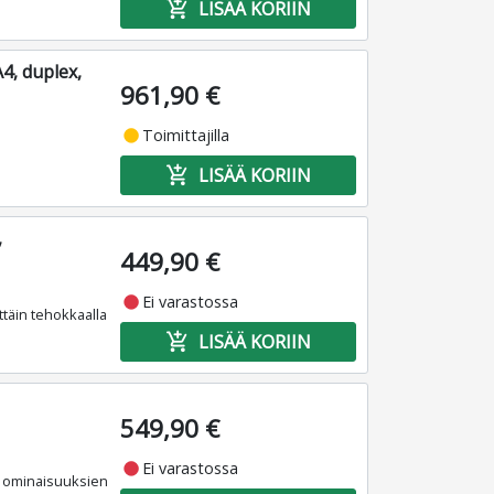
add_shopping_cart
LISÄÄ KORIIN
4, duplex,
961,90 €
fiber_manual_record
Toimittajilla
add_shopping_cart
LISÄÄ KORIIN
,
449,90 €
fiber_manual_record
Ei varastossa
ittäin tehokkaalla
add_shopping_cart
LISÄÄ KORIIN
549,90 €
fiber_manual_record
Ei varastossa
en ominaisuuksien