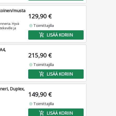
lkoinen/musta
129,90 €
anneria. Hyvä
fiber_manual_record
Toimittajilla
ekeville ja
add_shopping_cart
LISÄÄ KORIIN
A4,
215,90 €
fiber_manual_record
Toimittajilla
add_shopping_cart
LISÄÄ KORIIN
eri, Duplex,
149,90 €
fiber_manual_record
Toimittajilla
add_shopping_cart
LISÄÄ KORIIN