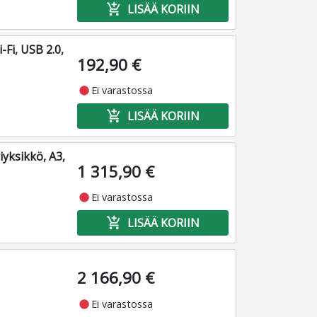
add_shopping_cart
LISÄÄ KORIIN
Fi, USB 2.0,
192,90 €
fiber_manual_record
Ei varastossa
add_shopping_cart
LISÄÄ KORIIN
yksikkö, A3,
1 315,90 €
fiber_manual_record
Ei varastossa
add_shopping_cart
LISÄÄ KORIIN
2 166,90 €
fiber_manual_record
Ei varastossa