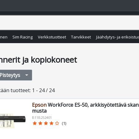
inen
Sim Racing
Verkkotuotteet
Tarvikkeet
Jäähdytys- ja erikoistu
nnerit ja kopiokoneet
Pisteytys
tään
tuotteet
:
1 - 24 / 24
Epson
WorkForce ES-50, arkkisyötettävä skann
musta
B11B252401
star
star
star
star
star_border
(1)