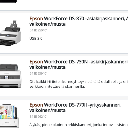
Epson
WorkForce DS-870 -asiakirjaskanneri, A
valkoinen/musta
B11B250401
USB 3.0
Epson
WorkForce DS-730N -asiakirjaskanneri
valkoinen/musta
B11B259401
Ota kaikki irti tietoliikenneyhteyksistä tällä edullisella ja er
verkkoon liitettävällä skannerilla.
Epson
WorkForce DS-770II -yritysskanneri,
valkoinen/musta
B11B262401
Älykäs, pienikokoinen arkkiskanneri, jonka innovatiivist