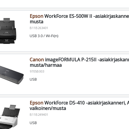
Epson
WorkForce ES-500W II -asiakirjaskanner
musta
B11B263401
USB 3.0 / Wi-Fi(n)
Canon
imageFORMULA P-215II -asiakirjaskanne
musta/harmaa
9705B003
USB
Epson
WorkForce DS-410 -asiakirjaskanneri, A
valkoinen/musta
B11B249401
USB