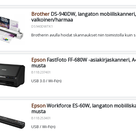
Brother
DS-940DW, langaton mobiiliskanneri,
valkoinen/harmaa
DS940DWTK1
Brotherin avulla hoidat skannaukset niin toimistolla kuin 
Epson
FastFoto FF-680W -asiakirjaskanneri, A4
musta
B11B237401
USB 3.0 / Wi-Fi(n)
Epson
Workforce ES-60W, langaton mobiiliska
musta
B11B253401
USB / Wi-Fi(n)