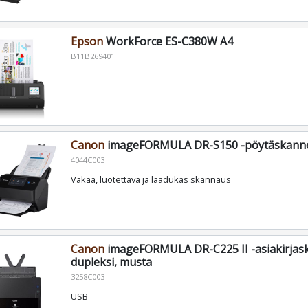
Epson
WorkForce ES-C380W A4
B11B269401
Canon
imageFORMULA DR-S150 -pöytäskanne
4044C003
Vakaa, luotettava ja laadukas skannaus
Canon
imageFORMULA DR-C225 II -asiakirjask
dupleksi, musta
3258C003
USB