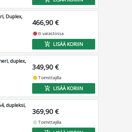
i, Duplex,
466,90 €
fiber_manual_record
Ei varastossa
add_shopping_cart
LISÄÄ KORIIN
ri, duplex,
349,90 €
fiber_manual_record
Toimittajilla
add_shopping_cart
LISÄÄ KORIIN
4, dupleksi,
369,90 €
fiber_manual_record
Toimittajilla