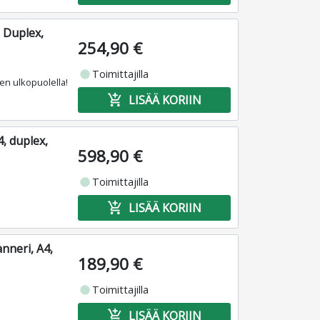
 Duplex,
254,90 €
fiber_manual_record
Toimittajilla
sen ulkopuolella!
add_shopping_cart
LISÄÄ KORIIN
, duplex,
598,90 €
fiber_manual_record
Toimittajilla
add_shopping_cart
LISÄÄ KORIIN
nneri, A4,
189,90 €
fiber_manual_record
Toimittajilla
add_shopping_cart
LISÄÄ KORIIN