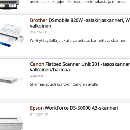
ansiosta asiakirjojen skannaus on tehokasta ja nopeaa.
Brother
DSmobile 820W -asiakirjaskanneri, Wi-
valkoinen
DS820WZ1
Wi-Fi-yhteydellä ja akulla varustettu kannettava skanneri!
Canon
Flatbed Scanner Unit 201 -tasoskanneri
valkoinen/harmaa
6240B003
Skannauspuoli kuntoon Canonin avulla!
Epson
WorkForce DS-50000 A3-skanneri
B11B204131