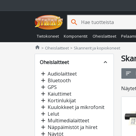
search
Tietokoneet
Komponentit
Oheislaitteet
Pelaam
Jimms.fi
home
Oheislaitteet
Skannerit ja kopiokoneet
Ska
Oheislaitteet
expand_less
sort
add
Audiolaitteet
add
Bluetooth
add
GPS
Näyte
add
Kaiuttimet
add
Kortinlukijat
add
Kuulokkeet ja mikrofonit
add
Lelut
add
Multimedialaitteet
add
Näppäimistöt ja hiiret
add
Näytöt