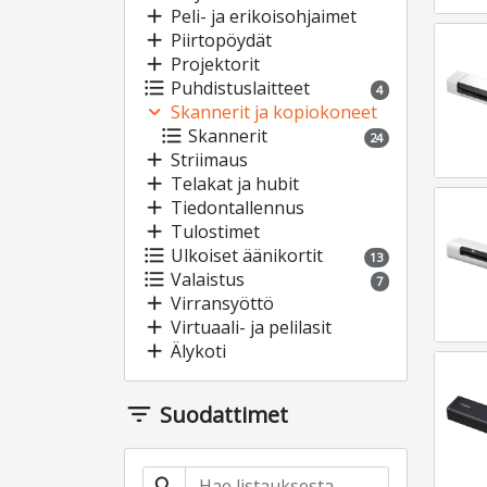
add
Peli- ja erikoisohjaimet
add
Piirtopöydät
add
Projektorit
format_list_bulleted
Puhdistuslaitteet
4
expand_more
Skannerit ja kopiokoneet
format_list_bulleted
Skannerit
24
add
Striimaus
add
Telakat ja hubit
add
Tiedontallennus
add
Tulostimet
format_list_bulleted
Ulkoiset äänikortit
13
format_list_bulleted
Valaistus
7
add
Virransyöttö
add
Virtuaali- ja pelilasit
add
Älykoti
filter_list
Suodattimet
search