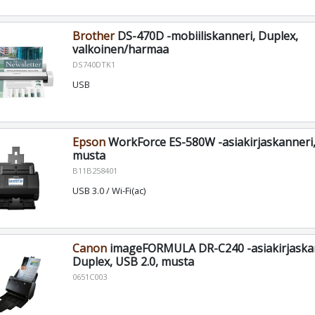
Brother
DS-470D -mobiiliskanneri, Duplex,
valkoinen/harmaa
DS740DTK1
USB
Epson
WorkForce ES-580W -asiakirjaskanneri,
musta
B11B258401
USB 3.0 / Wi-Fi(ac)
Canon
imageFORMULA DR-C240 -asiakirjaskan
Duplex, USB 2.0, musta
0651C003