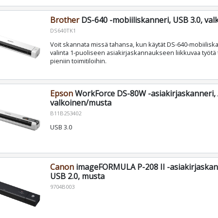
Brother
DS-640 -mobiiliskanneri, USB 3.0, va
DS640TK1
Voit skannata missä tahansa, kun käytät DS-640-mobiilisk
valinta 1-puoliseen asiakirjaskannaukseen liikkuvaa työtä t
pieniin toimitiloihin.
Epson
WorkForce DS-80W -asiakirjaskanneri, 
valkoinen/musta
B11B253402
USB 3.0
Canon
imageFORMULA P-208 II -asiakirjaskann
USB 2.0, musta
9704B003