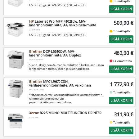
fiber_manual_record
Toimittajilla
USB 2.0 / Gigabit LAN / Wi-Fi(n) / Bluetooth LE
LISÄÄ KORIIN
HP
LaserJet Pro MFP 4102fdw, M/V-
509,90 €
lasermonitoimilaite, A4, valkoinen/musta
2Z624F#B19
fiber_manual_record
Toimittajilla
USB 2.0 / Gigabit LAN / Wi-Fi(n) / Bluetooth LE
LISÄÄ KORIIN
Brother
DCP-L5510DW, M/V-
462,90 €
lasermonitoimilaite, A4, Duplex
DCPL5510DWRE1
fiber_manual_record
Ei varastossa
Suorituskykyinen A4-monitoimitulostin korkealaatuiseen
LISÄÄ KORIIN
langattomaan tulostukseen ja skannaukseen.
Brother
MFC-L9670CDN,
1 772,90 €
värilasermonitoimilaite, A4, valkoinen
MFCL9670CDNRE1
fiber_manual_record
Toimittajilla
Yritystason A4-värilasermonitoimilaite automatisoitavin
toiminnoin ja erinomaisin
LISÄÄ KORIIN
paperinkäsittelyominaisuuksin.
Xerox
B225 MONO MULTIFUNCTION PRINTER
311,90 €
B225V_DNI
fiber_manual_record
Toimittajilla
LISÄÄ KORIIN