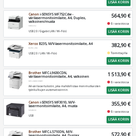
LISÄÄ KORIIN
Canon
i-SENSYS MF752Cdw -
564,90 €
värilasermonitoimilaite, A4, Duplex,
valkoinen/musta
fiber_manual_record
Ei varastossa
5455C012
LISÄÄ KORIIN
USB 2.0 / Gigabit LAN / Wi-Fi(n)
Xerox
B235, M/V-lasermonitoimilaite, A4
382,90 €
B235V_DNI
fiber_manual_record
Toimittajilla
USB 2.0 / LAN / Wi-Fi(n)
LISÄÄ KORIIN
Brother
MFC-L9630CDN,
1 513,90 €
värilasermonitoimilaite, A4, valkoinen
MFCL9630CDNRE1
fiber_manual_record
Ei varastossa
A4-värilasertulostin, joka mahdollistaa monimutkaisten
LISÄÄ KORIIN
työnkulkujen automatisoinnin.
Canon
i-SENSYS MF3010, M/V-
355,90 €
lasermonitoimilaite, A4, musta
5252B034
fiber_manual_record
Ei varastossa
USB
LISÄÄ KORIIN
Brother
MFC-L5710DN, M/V-
572,90 €
lasermonitoimilaite, A4, Duplex