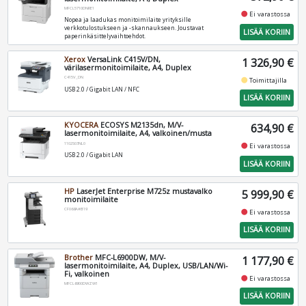
MFCL5710DNRE1
fiber_manual_record
Ei varastossa
Nopea ja laadukas monitoimilaite yrityksille
verkkotulostukseen ja -skannaukseen. Joustavat
LISÄÄ KORIIN
paperinkäsittelyvaihtoehdot.
Xerox
VersaLink C415V/DN,
1 326,90 €
värilasermonitoimilaite, A4, Duplex
C415V_DN
fiber_manual_record
Toimittajilla
USB 2.0 / Gigabit LAN / NFC
LISÄÄ KORIIN
KYOCERA
ECOSYS M2135dn, M/V-
634,90 €
lasermonitoimilaite, A4, valkoinen/musta
1102S03NL0
fiber_manual_record
Ei varastossa
USB 2.0 / Gigabit LAN
LISÄÄ KORIIN
HP
LaserJet Enterprise M725z mustavalko
5 999,90 €
monitoimilaite
CF068A#B19
fiber_manual_record
Ei varastossa
LISÄÄ KORIIN
Brother
MFC-L6900DW, M/V-
1 177,90 €
lasermonitoimilaite, A4, Duplex, USB/LAN/Wi-
Fi, valkoinen
fiber_manual_record
Ei varastossa
MFCL6900DWZW1
LISÄÄ KORIIN