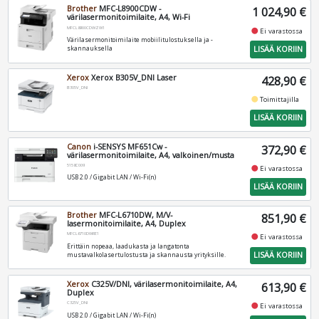
Brother
MFC-L8900CDW -
1 024,90 €
värilasermonitoimilaite, A4, Wi-Fi
MFCL8900CDWZW1
fiber_manual_record
Ei varastossa
Värilasermonitoimilaite mobiilitulostuksella ja -
LISÄÄ KORIIN
skannauksella
Xerox
Xerox B305V_DNI Laser
428,90 €
B305V_DNI
fiber_manual_record
Toimittajilla
LISÄÄ KORIIN
Canon
i-SENSYS MF651Cw -
372,90 €
värilasermonitoimilaite, A4, valkoinen/musta
5158C009
fiber_manual_record
Ei varastossa
USB 2.0 / Gigabit LAN / Wi-Fi(n)
LISÄÄ KORIIN
Brother
MFC-L6710DW, M/V-
851,90 €
lasermonitoimilaite, A4, Duplex
MFCL6710DWRE1
fiber_manual_record
Ei varastossa
Erittäin nopeaa, laadukasta ja langatonta
LISÄÄ KORIIN
mustavalkolasertulostusta ja skannausta yrityksille.
Xerox
C325V/DNI, värilasermonitoimilaite, A4,
613,90 €
Duplex
C325V_DNI
fiber_manual_record
Ei varastossa
USB 2.0 / Gigabit LAN / Wi-Fi(n)