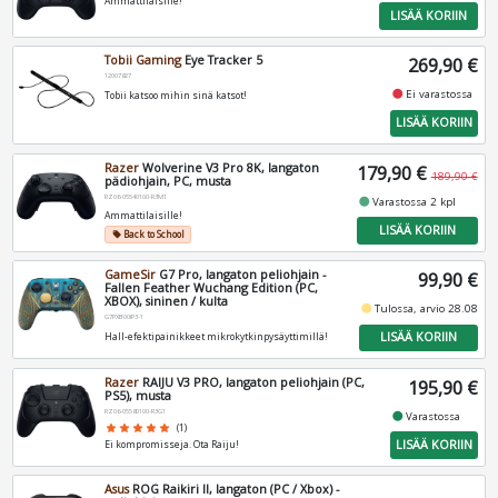
Ammattilaisille!
LISÄÄ KORIIN
Tobii Gaming
Eye Tracker 5
269,90 €
12007827
fiber_manual_record
Ei varastossa
Tobii katsoo mihin sinä katsot!
LISÄÄ KORIIN
Razer
Wolverine V3 Pro 8K, langaton
179,90 €
189,90 €
pädiohjain, PC, musta
RZ06-05540100-R3M1
fiber_manual_record
Varastossa 2 kpl
Ammattilaisille!
LISÄÄ KORIIN
Back to School
local_offer
GameSir
G7 Pro, langaton peliohjain -
99,90 €
Fallen Feather Wuchang Edition (PC,
XBOX), sininen / kulta
fiber_manual_record
Tulossa, arvio 28.08
G7PXB00IP3-1
LISÄÄ KORIIN
Hall-efektipainikkeet mikrokytkinpysäyttimillä!
Razer
RAIJU V3 PRO, langaton peliohjain (PC,
195,90 €
PS5), musta
RZ06-05580100-R3G1
fiber_manual_record
Varastossa
star
star
star
star
star
(1)
LISÄÄ KORIIN
Ei kompromisseja. Ota Raiju!
Asus
ROG Raikiri II, langaton (PC / Xbox) -