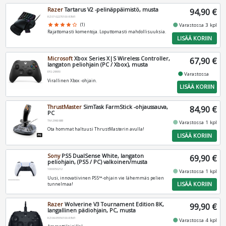
Razer
Tartarus V2 -pelinäppäimistö, musta
94,90 €
RZ07-02270100-R3M1
fiber_manual_record
star
star
star
star
star_border
(1)
Varastossa 3 kpl
Rajattomasti komentoja. Loputtomasti mahdollisuuksia.
LISÄÄ KORIIN
Microsoft
Xbox Series X|S Wireless Controller,
67,90 €
langaton peliohjain (PC / Xbox), musta
EP2-29930
fiber_manual_record
Varastossa
Virallinen Xbox -ohjain.
LISÄÄ KORIIN
ThrustMaster
SimTask FarmStick -ohjaussauva,
84,90 €
PC
TM-2960889
fiber_manual_record
Varastossa 1 kpl
Ota hommat haltuusi ThrustMasterin avulla!
LISÄÄ KORIIN
Sony
PS5 DualSense White, langaton
69,90 €
peliohjain, (PS5 / PC) valkoinen/musta
1000050212
fiber_manual_record
Varastossa 1 kpl
Uusi, innovatiivinen PS5™-ohjain vie lähemmäs pelien
LISÄÄ KORIIN
tunnelmaa!
Razer
Wolverine V3 Tournament Edition 8K,
99,90 €
langallinen pädiohjain, PC, musta
RZ06-05550100-R3M1
fiber_manual_record
Varastossa 4 kpl