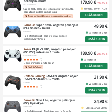
peliohjain, musta
179,90 €
198,90 €
90GC0230-BGP000
fiber_manual_record
Tulossa, arvio 14.08
Suunniteltu pelaajille, jotka vaativat tarkkuutta,
nopeutta ja täydellistä hallintaa
LISÄÄ KORIIN
Asus pelitarvikkeiden kuukausitarjoukset
local_offer
GameSir
Super Nova, langaton peliohjain
49,90 €
(PC), sininen / musta
GSNVPB003
fiber_manual_record
Varastossa 2 kpl
Hall-efektisauvat | Hall-efektipainikkeet
LISÄÄ KORIIN
liipaisupysäyttimillä
Razer
RAIJU V3 PRO, langaton peliohjain
(PC, PS5), valkoinen / musta
189,90 €
208,90 €
RZ06-05580200-R3G1
fiber_manual_record
Varastossa
star
star
star
star
star
(1)
Ei kompromisseja. Ota Raiju!
LISÄÄ KORIIN
Back to School
local_offer
Deltaco Gaming
GAM-139 langaton ohjain
31,90 €
PS4/PC/Android/iOS, musta
GAM-139
fiber_manual_record
Varastossa 2 kpl
star
star
star
star
star_border
(1)
LISÄÄ KORIIN
GameSir
Nova Lite, langaton peliohjain
24,90 €
(PC), läpinäkyvä
GST4NL007-3
fiber_manual_record
Tulossa, arvio 28.08
Hall-efektisauvat | Dual Asymmetric Rumble