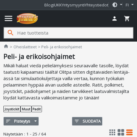
brightness_medium
Blogi
UKK
Yritysmyynti
Yhteystiedot
FI
menu
person
shopping_cart
search
Jimms.fi
home
Oheislaitteet
Peli- ja erikoisohjaimet
Peli- ja erikoisohjaimet
Mikäli haluat viedä pelielämyksesi seuraavalle tasolle, löydät
taatusti kaipaamasi täältä! Olitpa sitten digitaivaiden lentäjä-
ässä tai simulaatiokuljettaja vailla vertaa, kunnon työkaluin
pelaaminen hyppää aivan uudelle asteelle. Ratit, polkimet,
joystickit, pädiohjamet ja näiden tarvikkeet laatuvalmistajilta
löydät kattavasta valikoimastamme jo tänään!
Joystickit
Muut
Padit
sort
Pisteytys
filter_list
SUODATA
apps
grid_view
table_rows
Näytetään
:
1 - 25 / 64