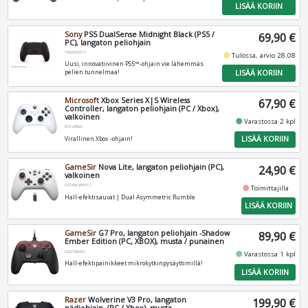
LISÄÄ KORIIN
Sony
PS5 DualSense Midnight Black (PS5 /
69,90 €
PC), langaton peliohjain
1000050213
fiber_manual_record
Tulossa, arvio 28.08
Uusi, innovatiivinen PS5™-ohjain vie lähemmäs
LISÄÄ KORIIN
pelien tunnelmaa!
Microsoft
Xbox Series X|S Wireless
67,90 €
Controller, langaton peliohjain (PC / Xbox),
valkoinen
fiber_manual_record
Varastossa 2 kpl
EP2-29920
LISÄÄ KORIIN
Virallinen Xbox -ohjain!
GameSir
Nova Lite, langaton peliohjain (PC),
24,90 €
valkoinen
GST4NLW003-1
fiber_manual_record
Toimittajilla
Hall-efektisauvat | Dual Asymmetric Rumble
LISÄÄ KORIIN
GameSir
G7 Pro, langaton peliohjain -Shadow
89,90 €
Ember Edition (PC, XBOX), musta / punainen
GSG7XB001
fiber_manual_record
Varastossa 1 kpl
Hall-efektipainikkeet mikrokytkinpysäyttimillä!
LISÄÄ KORIIN
Razer
Wolverine V3 Pro, langaton
199,90 €
pädiohjain, (PC / Xbox), musta