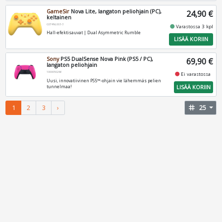
GameSir
Nova Lite, langaton peliohjain (PC),
24,90 €
keltainen
GST4NL003-3
fiber_manual_record
Varastossa 3 kpl
Hall-efektisauvat | Dual Asymmetric Rumble
LISÄÄ KORIIN
Sony
PS5 DualSense Nova Pink (PS5 / PC),
69,90 €
langaton peliohjain
1000050266
fiber_manual_record
Ei varastossa
Uusi, innovatiivinen PS5™-ohjain vie lähemmäs pelien
LISÄÄ KORIIN
tunnelmaa!
1
2
3
›
tag
25