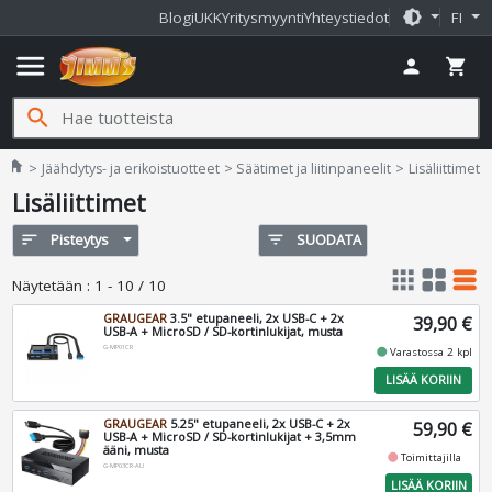
brightness_medium
Blogi
UKK
Yritysmyynti
Yhteystiedot
FI
menu
person
shopping_cart
search
Jimms.fi
home
Jäähdytys- ja erikoistuotteet
Säätimet ja liitinpaneelit
Lisäliittimet
Lisäliittimet
sort
Pisteytys
filter_list
SUODATA
apps
grid_view
table_rows
Näytetään
:
1 - 10 / 10
GRAUGEAR
3.5" etupaneeli, 2x USB-C + 2x
39,90 €
USB-A + MicroSD / SD-kortinlukijat, musta
G-MP01CR
fiber_manual_record
Varastossa 2 kpl
LISÄÄ KORIIN
GRAUGEAR
5.25" etupaneeli, 2x USB-C + 2x
59,90 €
USB-A + MicroSD / SD-kortinlukijat + 3,5mm
ääni, musta
fiber_manual_record
Toimittajilla
G-MP03CR-AU
LISÄÄ KORIIN