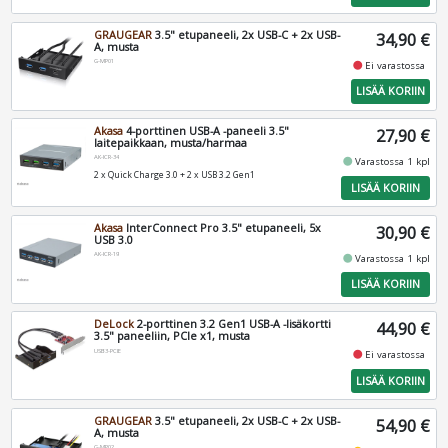
GRAUGEAR
3.5" etupaneeli, 2x USB-C + 2x USB-
34,90 €
A, musta
G-MP01
fiber_manual_record
Ei varastossa
LISÄÄ KORIIN
Akasa
4-porttinen USB-A -paneeli 3.5"
27,90 €
laitepaikkaan, musta/harmaa
AK-ICR-34
fiber_manual_record
Varastossa 1 kpl
2 x Quick Charge 3.0 + 2 x USB 3.2 Gen1
LISÄÄ KORIIN
Akasa
InterConnect Pro 3.5" etupaneeli, 5x
30,90 €
USB 3.0
AK-ICR-19
fiber_manual_record
Varastossa 1 kpl
LISÄÄ KORIIN
DeLock
2-porttinen 3.2 Gen1 USB-A -lisäkortti
44,90 €
3.5" paneeliin, PCIe x1, musta
USB3-PCIE
fiber_manual_record
Ei varastossa
LISÄÄ KORIIN
GRAUGEAR
3.5" etupaneeli, 2x USB-C + 2x USB-
54,90 €
A, musta
G-MP02