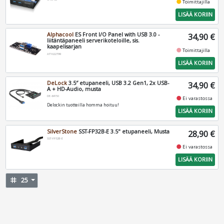
fiber_manual_record
Toimittajilla
LISÄÄ KORIIN
Alphacool
ES Front I/O Panel with USB 3.0 -
34,90 €
liitäntäpaneeli serverikoteloille, sis.
kaapelisarjan
fiber_manual_record
Toimittajilla
AT1022799
LISÄÄ KORIIN
DeLock
3.5″ etupaneeli, USB 3.2 Gen1, 2x USB-
34,90 €
A + HD-Audio, musta
DE-64150
fiber_manual_record
Ei varastossa
Delockin tuotteilla homma hoituu!
LISÄÄ KORIIN
SilverStone
SST-FP32B-E 3.5" etupaneeli, Musta
28,90 €
SST-FP32B-E
fiber_manual_record
Ei varastossa
LISÄÄ KORIIN
tag
25