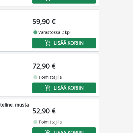
59,90 €
fiber_manual_record
Varastossa 2 kpl
add_shopping_cart
LISÄÄ KORIIN
72,90 €
fiber_manual_record
Toimittajilla
add_shopping_cart
LISÄÄ KORIIN
teline, musta
52,90 €
fiber_manual_record
Toimittajilla
add_shopping_cart
LISÄÄ KORIIN