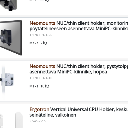
Neomounts
NUC/thin client holder, monitorin
pöytätelineeseen asennettava MiniPC-kiinnik
THINCLIENT-20
Maks. 7 kg
Neomounts
NUC/thin client holder, pystytol
asennettava MiniPC-kiinnike, hopea
THINCLIENT-10
Maks. 10 kg
Ergotron
Vertical Universal CPU Holder, kesk
seinäteline, valkoinen
97-468-216