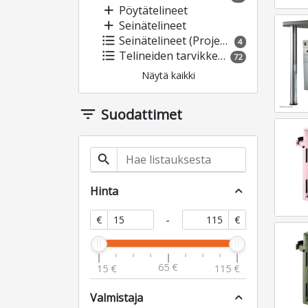
add
Pöytätelineet
add
Seinätelineet
format_list_bulleted
Seinätelineet (Projektorit)
4
format_list_bulleted
Telineiden tarvikkeet
72
Näytä kaikki
filter_list
Suodattimet
search
Hinta
expand_less
-
€
€
65 €
15 €
115 €
Valmistaja
expand_less