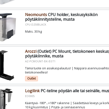
Neomounts
CPU holder, keskusyksikön
pöytäkiinnitysteline, musta
CPU-D250BLACK
Maks. 30 kg
Arozzi
(Outlet) PC Mount, tietokoneen kesku
pöytäkiinnike, musta
AZ-PCMOUNT-BK-BST1
Tämä tuote on asiakaspalautus! | Näppärä asennusvaiht
tietokoneellesi!
Outlet
Logilink
PC-teline pöydän alle tai seinälle, mu
EO0005
Kääntyvä -180°...+180° rakenne | Säädettävä leveys ja kor
10 kg kuormitus | Pöytä- ja seinäasennus