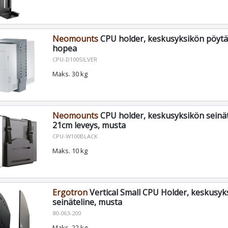
Neomounts
CPU holder, keskusyksikön pöytä/
hopea
CPU-D100SILVER
Maks. 30 kg
Neomounts
CPU holder, keskusyksikön seinäte
21cm leveys, musta
CPU-W100BLACK
Maks. 10 kg
Ergotron
Vertical Small CPU Holder, keskusyk
seinäteline, musta
80-063-200
Maks. 22 kg