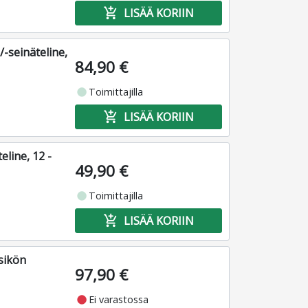
add_shopping_cart
LISÄÄ KORIIN
-seinäteline,
84,90 €
fiber_manual_record
Toimittajilla
add_shopping_cart
LISÄÄ KORIIN
line, 12 -
49,90 €
fiber_manual_record
Toimittajilla
add_shopping_cart
LISÄÄ KORIIN
sikön
97,90 €
fiber_manual_record
Ei varastossa