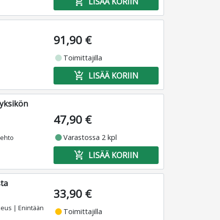
add_shopping_cart
LISÄÄ KORIIN
91,90 €
fiber_manual_record
Toimittajilla
add_shopping_cart
LISÄÄ KORIIN
syksikön
47,90 €
fiber_manual_record
Varastossa 2 kpl
oehto
add_shopping_cart
LISÄÄ KORIIN
sta
33,90 €
keus | Enintään
fiber_manual_record
Toimittajilla