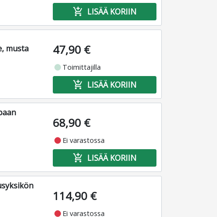
add_shopping_cart
LISÄÄ KORIIN
47,90 €
e, musta
fiber_manual_record
Toimittajilla
add_shopping_cart
LISÄÄ KORIIN
ppaan
68,90 €
fiber_manual_record
Ei varastossa
add_shopping_cart
LISÄÄ KORIIN
usyksikön
114,90 €
fiber_manual_record
Ei varastossa