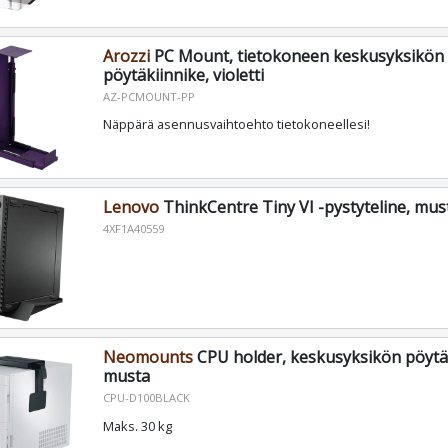
Arozzi
PC Mount, tietokoneen keskusyksikön
pöytäkiinnike, violetti
AZ-PCMOUNT-PP
Näppärä asennusvaihtoehto tietokoneellesi!
Lenovo
ThinkCentre Tiny VI -pystyteline, mus
4XF1A40559
Neomounts
CPU holder, keskusyksikön pöytä-
musta
CPU-D100BLACK
Maks. 30 kg