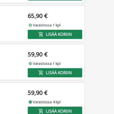
65,90 €
fiber_manual_record
Varastossa 1 kpl
add_shopping_cart
LISÄÄ KORIIN
59,90 €
fiber_manual_record
Varastossa 1 kpl
add_shopping_cart
LISÄÄ KORIIN
59,90 €
fiber_manual_record
Varastossa 4 kpl
add_shopping_cart
LISÄÄ KORIIN