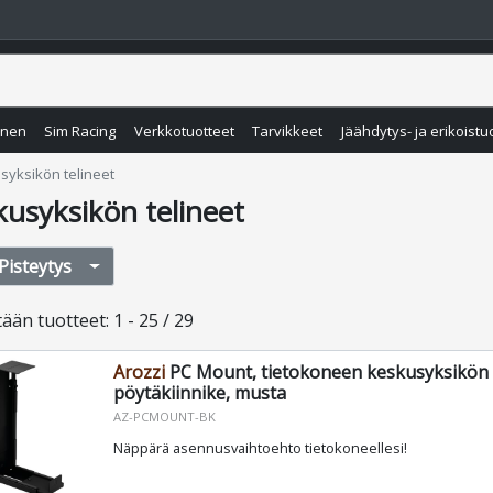
inen
Sim Racing
Verkkotuotteet
Tarvikkeet
Jäähdytys- ja erikoistu
syksikön telineet
kusyksikön telineet
Pisteytys
tään
tuotteet
:
1 - 25 / 29
Arozzi
PC Mount, tietokoneen keskusyksikön
pöytäkiinnike, musta
AZ-PCMOUNT-BK
Näppärä asennusvaihtoehto tietokoneellesi!