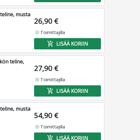
teline, musta
26,90 €
fiber_manual_record
Toimittajilla
add_shopping_cart
LISÄÄ KORIIN
kön teline,
27,90 €
fiber_manual_record
Toimittajilla
add_shopping_cart
LISÄÄ KORIIN
teline, musta
54,90 €
fiber_manual_record
Toimittajilla
add_shopping_cart
LISÄÄ KORIIN