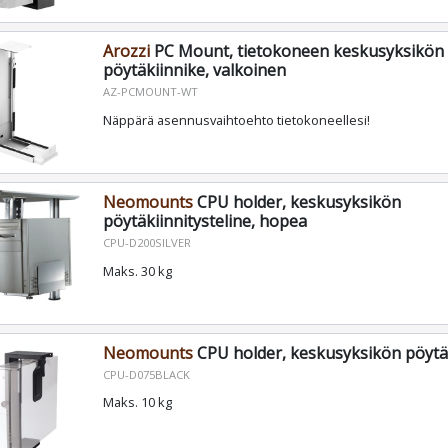
Arozzi
PC Mount, tietokoneen keskusyksikön
pöytäkiinnike, valkoinen
AZ-PCMOUNT-WT
Näppärä asennusvaihtoehto tietokoneellesi!
Neomounts
CPU holder, keskusyksikön
pöytäkiinnitysteline, hopea
CPU-D200SILVER
Maks. 30 kg
Neomounts
CPU holder, keskusyksikön pöytä
CPU-D075BLACK
Maks. 10 kg