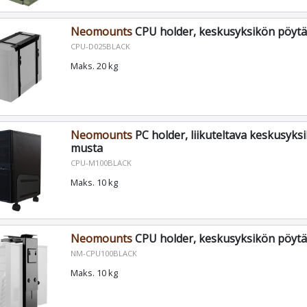
Neomounts
CPU holder, keskusyksikön pöytä
CPU-D025BLACK
Maks. 20 kg
Neomounts
PC holder, liikuteltava keskusyksi
musta
CPU-M100BLACK
Maks. 10 kg
Neomounts
CPU holder, keskusyksikön pöytä
NM-CPU100BLACK
Maks. 10 kg