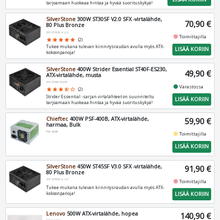
tarjoamaan huokeaa hintaa ja hyvää suorituskykyä!
SilverStone
300W ST30SF V2.0 SFX -virtalähde,
70,90 €
80 Plus Bronze
SST-ST30SF-V-2.0
fiber_manual_record
Toimittajilla
star
star
star
star
star
(2)
Tukee mukana tulevan kiinnitysraudan avulla myös ATX-
LISÄÄ KORIIN
kokoonpanoja!
SilverStone
400W Strider Essential ST40F-ES230,
49,90 €
ATX-virtalähde, musta
SST-ST40F-ES230
fiber_manual_record
Varastossa
star
star
star
star_half
star_border
(2)
Strider Essential -sarjan virtalähteet on suunniteltu
LISÄÄ KORIIN
tarjoamaan huokeaa hintaa ja hyvää suorituskykyä!
Chieftec
400W PSF-400B, ATX-virtalähde,
59,90 €
harmaa, Bulk
PSF-400B
fiber_manual_record
Toimittajilla
LISÄÄ KORIIN
SilverStone
450W ST45SF V3.0 SFX -virtalähde,
91,90 €
80 Plus Bronze
SST-ST45SF-V-3.0
fiber_manual_record
Toimittajilla
Tukee mukana tulevan kiinnitysraudan avulla myös ATX-
LISÄÄ KORIIN
kokoonpanoja!
Lenovo
500W ATX-virtalähde, hopea
140,90 €