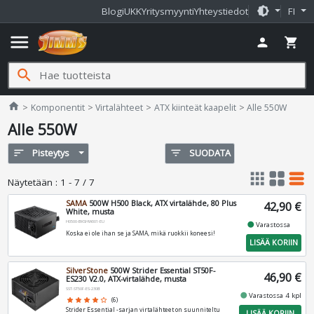
brightness_medium
Blogi
UKK
Yritysmyynti
Yhteystiedot
FI
menu
person
shopping_cart
search
Jimms.fi
home
Komponentit
Virtalähteet
ATX kiinteät kaapelit
Alle 550W
Alle 550W
sort
Pisteytys
filter_list
SUODATA
apps
grid_view
table_rows
Näytetään
:
1 - 7 / 7
SAMA
500W H500 Black, ATX virtalähde, 80 Plus
42,90 €
White, musta
H0500-BKSHW001-EU
fiber_manual_record
Varastossa
Koska ei ole ihan se ja SAMA, mikä ruokkii koneesi!
LISÄÄ KORIIN
SilverStone
500W Strider Essential ST50F-
46,90 €
ES230 V2.0, ATX-virtalähde, musta
SST-ST50F-ES-230B
fiber_manual_record
Varastossa 4 kpl
star
star
star
star
star_border
(6)
Strider Essential -sarjan virtalähteet on suunniteltu
LISÄÄ KORIIN