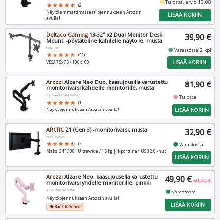
fiber_manual_record
Tulossa, arvio 13.08
star
star
star
star
star_half
(2)
Näyttö ammattimaisesti ojennukseen Arozzin
LISÄÄ KORIIN
avulla!
Deltaco Gaming
13-32" x2 Dual Monitor Desk
39,90 €
Mount, -pöytäteline kahdelle näytölle, musta
GAM-040
fiber_manual_record
Varastossa 2 kpl
star
star
star
star
star_half
(29)
LISÄÄ KORIIN
VESA 75x75 / 100x100
Arozzi
Alzare Neo Duo, kaasujousilla varustettu
81,90 €
monitorivarsi kahdelle monitorille, musta
AZ-ALZARE-NEO-DUO-BK
fiber_manual_record
Tulossa
star
star
star
star
star
(1)
LISÄÄ KORIIN
Näytöt ojennukseen Arozzin avulla!
ARCTIC
Z1 (Gen 3) -monitorivarsi, musta
32,90 €
AEMNT00052A
fiber_manual_record
star
star
star
star
star_half
(2)
Varastossa
Maks. 34" / 38" Ultrawide / 15 kg | 4-porttinen USB 2.0 -hubi
LISÄÄ KORIIN
Arozzi
Alzare Neo, kaasujousella varustettu
49,90 €
59,90 €
monitorivarsi yhdelle monitorille, pinkki
AZ-ALZARE-NEO-PNK
fiber_manual_record
Varastossa
Näyttö ojennukseen Arozzin avulla!
LISÄÄ KORIIN
Back to School
local_offer