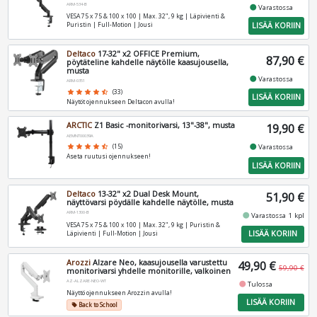
ARM-534-B
fiber_manual_record
Varastossa
VESA 75 x 75 & 100 x 100 | Max. 32", 9 kg | Läpivienti &
LISÄÄ KORIIN
Puristin | Full-Motion | Jousi
Deltaco
17-32" x2 OFFICE Premium,
87,90 €
pöytäteline kahdelle näytölle kaasujousella,
musta
fiber_manual_record
Varastossa
ARM-0351
star
star
star
star
star_half
(33)
LISÄÄ KORIIN
Näytöt ojennukseen Deltacon avulla!
ARCTIC
Z1 Basic -monitorivarsi, 13"-38", musta
19,90 €
AEMNT00039A
fiber_manual_record
star
star
star
star
star_half
(15)
Varastossa
Aseta ruutusi ojennukseen!
LISÄÄ KORIIN
Deltaco
13-32" x2 Dual Desk Mount,
51,90 €
näyttövarsi pöydälle kahdelle näytölle, musta
ARM-1300-B
fiber_manual_record
Varastossa 1 kpl
VESA 75 x 75 & 100 x 100 | Max. 32", 9 kg | Puristin &
LISÄÄ KORIIN
Läpivienti | Full-Motion | Jousi
Arozzi
Alzare Neo, kaasujousella varustettu
49,90 €
59,90 €
monitorivarsi yhdelle monitorille, valkoinen
AZ-ALZARE-NEO-WT
fiber_manual_record
Tulossa
Näyttö ojennukseen Arozzin avulla!
LISÄÄ KORIIN
Back to School
local_offer