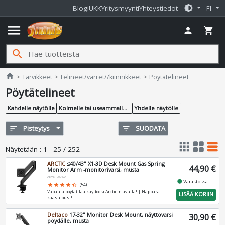
brightness_medium
Blogi
UKK
Yritysmyynti
Yhteystiedot
FI
menu
person
shopping_cart
search
Jimms.fi
home
Tarvikkeet
Telineet/varret//kiinnikkeet
Pöytätelineet
Pöytätelineet
Kahdelle näytölle
Kolmelle tai useammalle näytölle
Yhdelle näytölle
sort
Pisteytys
filter_list
SUODATA
apps
grid_view
table_rows
Näytetään
:
1 - 25 / 252
ARCTIC
≤40/43" X1-3D Desk Mount Gas Spring
44,90 €
Monitor Arm -monitorivarsi, musta
AEMNT00062A
fiber_manual_record
Varastossa
star
star
star
star
star_half
(54)
Vapauta pöytätilaa käyttöösi Arcticin avulla! | Näppärä
LISÄÄ KORIIN
kaasujousi!
Deltaco
17-32" Monitor Desk Mount, näyttövarsi
30,90 €
pöydälle, musta