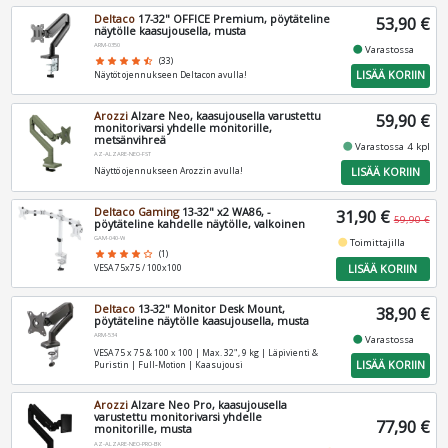
Deltaco
17-32" OFFICE Premium, pöytäteline
53,90 €
näytölle kaasujousella, musta
ARM-0350
fiber_manual_record
Varastossa
star
star
star
star
star_half
(33)
LISÄÄ KORIIN
Näytöt ojennukseen Deltacon avulla!
Arozzi
Alzare Neo, kaasujousella varustettu
59,90 €
monitorivarsi yhdelle monitorille,
metsänvihreä
fiber_manual_record
Varastossa 4 kpl
AZ-ALZARE-NEO-FST
LISÄÄ KORIIN
Näyttö ojennukseen Arozzin avulla!
Deltaco Gaming
13-32" x2 WA86, -
31,90 €
59,90 €
pöytäteline kahdelle näytölle, valkoinen
GAM-040-W
fiber_manual_record
Toimittajilla
star
star
star
star
star_border
(1)
LISÄÄ KORIIN
VESA 75x75 / 100x100
Deltaco
13-32" Monitor Desk Mount,
38,90 €
pöytäteline näytölle kaasujousella, musta
ARM-534
fiber_manual_record
Varastossa
VESA 75 x 75 & 100 x 100 | Max. 32", 9 kg | Läpivienti &
LISÄÄ KORIIN
Puristin | Full-Motion | Kaasujousi
Arozzi
Alzare Neo Pro, kaasujousella
varustettu monitorivarsi yhdelle
77,90 €
monitorille, musta
AZ-ALZARE-NEO-PRO-BK