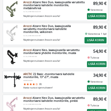
Arozzi
Alzare Neo Duo, kaasujousilla varustettu
89,90 €
monitorivarsi kahdelle monitorille,
metsänvihreä
fiber_manual_record
Varastossa
AZ-ALZARE-NEO-DUO-FST
LISÄÄ KORIIN
Näytöt ojennukseen Arozzin avulla!
Arozzi
Alzare Neo Duo, kaasujousilla
89,90 €
varustettu monitorivarsi kahdelle
monitorille, valkoinen
fiber_manual_record
Varastossa 1 kpl
AZ-ALZARE-NEO-DUO-WT
LISÄÄ KORIIN
Näytöt ojennukseen Arozzin avulla!
Arozzi
Alzare Neo, kaasujousella varustettu
54,90 €
monitorivarsi yhdelle monitorille, musta
AZ-ALZARE-NEO-BK
fiber_manual_record
Tulossa
Näyttö ojennukseen Arozzin avulla!
LISÄÄ KORIIN
ARCTIC
Z2 Basic -monitorivarsi kahdelle
34,90 €
monitorille, 13"-27", musta
AEMNT00040A
fiber_manual_record
Varastossa
star
star
star
star
star_border
(9)
LISÄÄ KORIIN
Aseta ruutusi ojennukseen!
Arozzi
Alzare Neo Duo, kaasujousilla varustettu
89,90 €
monitorivarsi kahdelle monitorille, pinkki
AZ-ALZARE-NEO-DUO-PNK
fiber_manual_record
Tulossa
Näytöt ojennukseen Arozzin avulla!