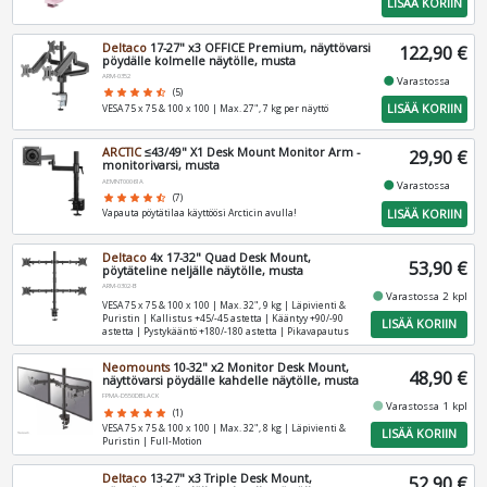
LISÄÄ KORIIN
Deltaco
17-27" x3 OFFICE Premium, näyttövarsi
122,90 €
pöydälle kolmelle näytölle, musta
ARM-0352
fiber_manual_record
Varastossa
star
star
star
star
star_half
(5)
LISÄÄ KORIIN
VESA 75 x 75 & 100 x 100 | Max. 27", 7 kg per näyttö
ARCTIC
≤43/49" X1 Desk Mount Monitor Arm -
29,90 €
monitorivarsi, musta
AEMNT00061A
fiber_manual_record
Varastossa
star
star
star
star
star_half
(7)
LISÄÄ KORIIN
Vapauta pöytätilaa käyttöösi Arcticin avulla!
Deltaco
4x 17-32" Quad Desk Mount,
53,90 €
pöytäteline neljälle näytölle, musta
ARM-0302-B
fiber_manual_record
Varastossa 2 kpl
VESA 75 x 75 & 100 x 100 | Max. 32", 9 kg | Läpivienti &
Puristin | Kallistus +45/-45 astetta | Kääntyy +90/-90
LISÄÄ KORIIN
astetta | Pystykääntö +180/-180 astetta | Pikavapautus
Neomounts
10-32" x2 Monitor Desk Mount,
48,90 €
näyttövarsi pöydälle kahdelle näytölle, musta
FPMA-D550DBLACK
fiber_manual_record
Varastossa 1 kpl
star
star
star
star
star
(1)
VESA 75 x 75 & 100 x 100 | Max. 32", 8 kg | Läpivienti &
LISÄÄ KORIIN
Puristin | Full-Motion
Deltaco
13-27" x3 Triple Desk Mount,
52,90 €