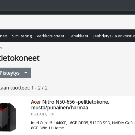
inen
Sim Racing
Verkkotuotteet
Tarvikkeet
Jäähdytys- ja erikoistu
eet
tietokoneet
Pisteytys
tään
tuotteet
:
1 - 2 / 2
Acer
Nitro N50-656 -pelitietokone,
musta/punainen/harmaa
DG.E3UEQ.00P
Intel Core i5-14400F, 16GB DDR5, 512GB SSD, NVIDIA GeFo
8GB, Win 11 Home