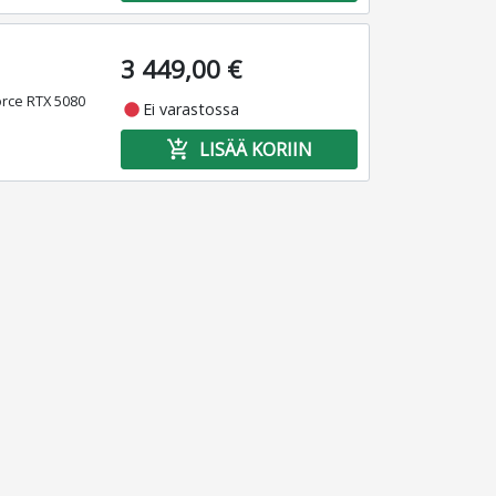
3 449,00 €
orce RTX 5080
fiber_manual_record
Ei varastossa
add_shopping_cart
LISÄÄ KORIIN