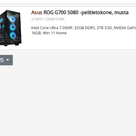
Asus
ROG G700 5080 -pelitietokone, musta
G700TF-7265KF078W
Intel Core Ultra 7 265KF, 32GB DDR5, 2TB SSD, NVIDIA GeF
16GB, Win 11 Home
25