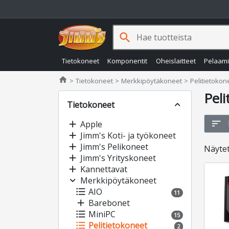
search
Tietokoneet
Komponentit
Oheislaitteet
Pelaam
Jimms.fi
home
Tietokoneet
Merkkipöytäkoneet
Pelitietokon
Peli
Tietokoneet
expand_less
sort
add
Apple
add
Jimm's Koti- ja työkoneet
add
Jimm's Pelikoneet
Näyte
add
Jimm's Yrityskoneet
add
Kannettavat
expand_more
Merkkipöytäkoneet
format_list_bulleted
AIO
11
add
Barebonet
format_list_bulleted
MiniPC
15
format_list_bulleted
Pelitietokoneet
2