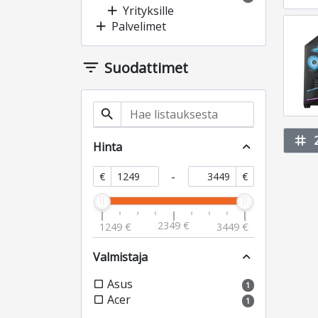
add
Yrityksille
add
Palvelimet
filter_list
Suodattimet
search
tag
Hinta
expand_less
-
€
€
2349 €
1249 €
3449 €
Valmistaja
expand_less
Asus
check_box_outline_blank
1
Acer
check_box_outline_blank
1