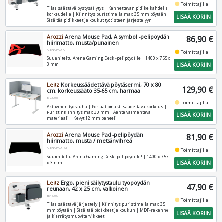
fiber_manual_record
Toimittajilla
Tilaa säästävä pystysäilytys | Kannettavan pidike kahdella
korkeudella | Kiinnitys puristimella max 35 mm pöytään |
LISÄÄ KORIIN
Sisältää pidikkeet ja koukut työpisteen järjestelyyn
Arozzi
Arena Mouse Pad, A symbol -pelipöydän
86,90 €
hiirimatto, musta/punainen
ARENA-PAD-A
fiber_manual_record
Toimittajilla
Suunniteltu Arena Gaming Desk -pelipöydille | 1400 x 755 x
LISÄÄ KORIIN
3 mm
Leitz
Korkeussäädettävä pöytäsermi, 70 x 80
129,90 €
cm, korkeussäätö 35-65 cm, harmaa
61230085
fiber_manual_record
Toimittajilla
Aktiivinen työrauha | Portaattomasti säädettävä korkeus |
Puristinkiinnitys max 30 mm | Ääntä vaimentava
LISÄÄ KORIIN
materiaali | Kevyt 12 mm paneeli
Arozzi
Arena Mouse Pad -pelipöydän
81,90 €
hiirimatto, musta / metsänvihreä
ARENA-PAD-FST
fiber_manual_record
Toimittajilla
Suunniteltu Arena Gaming Desk -pelipöydille! | 1400 x 755
LISÄÄ KORIIN
x 3 mm
Leitz
Ergo, pieni säilytystaulu työpöydän
47,90 €
reunaan, 42 x 25 cm, valkoinen
65480000
fiber_manual_record
Toimittajilla
Tilaa säästävä järjestely | Kiinnitys puristimella max 35
mm pöytään | Sisältää pidikkeet ja koukun | MDF-rakenne
LISÄÄ KORIIN
ja kierrätysmuovitarvikkeet