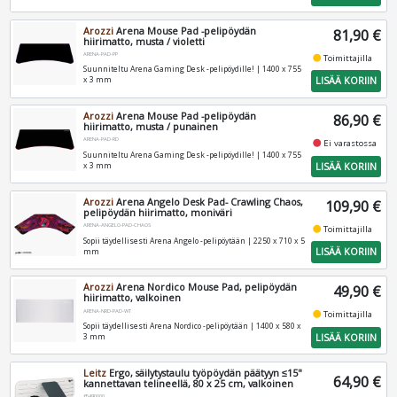
Arozzi
Arena Mouse Pad -pelipöydän
81,90 €
hiirimatto, musta / violetti
ARENA-PAD-PP
fiber_manual_record
Toimittajilla
Suunniteltu Arena Gaming Desk -pelipöydille! | 1400 x 755
LISÄÄ KORIIN
x 3 mm
Arozzi
Arena Mouse Pad -pelipöydän
86,90 €
hiirimatto, musta / punainen
ARENA-PAD-RD
fiber_manual_record
Ei varastossa
Suunniteltu Arena Gaming Desk -pelipöydille! | 1400 x 755
LISÄÄ KORIIN
x 3 mm
Arozzi
Arena Angelo Desk Pad- Crawling Chaos,
109,90 €
pelipöydän hiirimatto, moniväri
ARENA-ANGELO-PAD-CHAOS
fiber_manual_record
Toimittajilla
Sopii täydellisesti Arena Angelo -pelipöytään | 2250 x 710 x 5
LISÄÄ KORIIN
mm
Arozzi
Arena Nordico Mouse Pad, pelipöydän
49,90 €
hiirimatto, valkoinen
ARENA-NRD-PAD-WT
fiber_manual_record
Toimittajilla
Sopii täydellisesti Arena Nordico -pelipöytään | 1400 x 580 x
LISÄÄ KORIIN
3 mm
Leitz
Ergo, säilytystaulu työpöydän päätyyn ≤15"
64,90 €
kannettavan telineellä, 80 x 25 cm, valkoinen
65490000