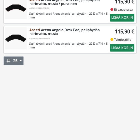
115,90 €
hiirimatto, musta / punainen
ARENA-ANGELO-PAD-BK
fiber_manual_record
Ei varastossa
Sopii täydellisesti Arena Angelo -pelipöytään | 2250 x 710 x 5
LISÄÄ KORIIN
mm
Arozzi
Arena Angelo Desk Pad, pelipöydän
115,90 €
hiirimatto, musta
ARENA-ANGELO-PAD-PBK
fiber_manual_record
Toimittajilla
Sopii täydellisesti Arena Angelo -pelipöytään | 2250 x 710 x 5
LISÄÄ KORIIN
mm
tag
25