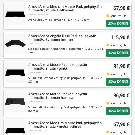
Arozzi
Arena Medium Mouse Pad, pelipöydän
67,90 €
hiirimatto, musta / valkoinen
ARENA-MEDIUM-PAD-WT
fiber_manual_record
Toimittajilla
Arena Medium -pelipöytään | 1400 x 755 x 3 mm
LISÄÄ KORIIN
Arozzi
Arena Angelo Desk Pad, pelipöydän
115,90 €
hiirimatto, tumman harmaa
ARENA-ANGELO-PAD-GM
fiber_manual_record
Toimittajilla
Sopii täydellisesti Arena Angelo -pelipöytään | 2250 x 710 x 5
LISÄÄ KORIIN
mm
Arozzi
Arena Mouse Pad -pelipöydän
81,90 €
hiirimatto, musta / pinkki
ARENA-PAD-PNK
fiber_manual_record
Toimittajilla
Suunniteltu Arena Gaming Desk -pelipöydille! | 1400 x 755
LISÄÄ KORIIN
x 3 mm
Arozzi
Arena Mouse Pad -pelipöydän
96,90 €
hiirimatto, tumman harmaa
ARENA-PAD-DKGY
fiber_manual_record
Toimittajilla
Suunniteltu Arena Gaming Desk -pelipöydille! | 1400 x 755
LISÄÄ KORIIN
x 3 mm
Arozzi
Arena Medium Mouse Pad, pelipöydän
67,90 €
hiirimatto, musta / metsän vihreä
ARENA-MEDIUM-PAD-FST
fiber_manual_record
Toimittajilla