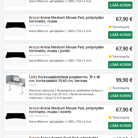
Arena Medium -pelipöytään | 1400 x 755 x 3 mm
LISÄÄ KORIIN
Arozzi
Arena Medium Mouse Pad, pelipöydän
67,90 €
hiirimatto, musta
ARENA-MEDIUM-PAD-PBK
fiber_manual_record
Toimittajilla
Arena Medium -pelipöytään | 1400 x 755 x 3 mm
LISÄÄ KORIIN
Arozzi
Arena Medium Mouse Pad, pelipöydän
67,90 €
hiirimatto, musta / pinkki
ARENA-MEDIUM-PAD-PNK
fiber_manual_record
Toimittajilla
Arena Medium -pelipöytään | 1400 x 755 x 3 mm
LISÄÄ KORIIN
Leitz
Korkeussäädettävä pöytäsermi, 70 x 60
99,90 €
cm, korkeussäätö 35-65 cm, harmaa
61220085
fiber_manual_record
Toimittajilla
Aktiivinen työrauha | Portaattomasti säädettävä korkeus |
Puristinkiinnitys max 30 mm | Ääntä vaimentava
LISÄÄ KORIIN
materiaali | Kevyt 12 mm paneeli
Arozzi
Arena Medium Mouse Pad, pelipöydän
67,90 €
hiirimatto, musta / violetti
ARENA-MEDIUM-PAD-PP
fiber_manual_record
Toimittajilla
Arena Medium -pelipöytään | 1400 x 755 x 3 mm
LISÄÄ KORIIN
Arozzi
Arena Angelo Desk Pad, pelipöydän