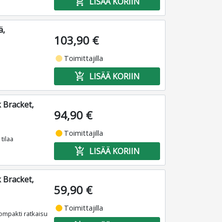
add_shopping_cart
LISÄÄ KORIIN
ä,
103,90 €
fiber_manual_record
Toimittajilla
add_shopping_cart
LISÄÄ KORIIN
 Bracket,
94,90 €
fiber_manual_record
Toimittajilla
tilaa
add_shopping_cart
LISÄÄ KORIIN
 Bracket,
59,90 €
fiber_manual_record
Toimittajilla
ompakti ratkaisu