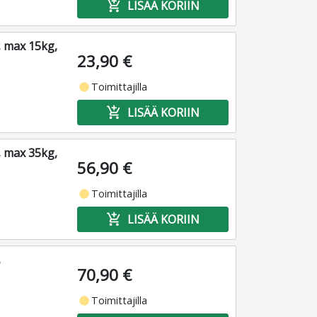
add_shopping_cart
LISÄÄ KORIIN
, max 15kg,
23,90 €
fiber_manual_record
Toimittajilla
add_shopping_cart
LISÄÄ KORIIN
, max 35kg,
56,90 €
fiber_manual_record
Toimittajilla
add_shopping_cart
LISÄÄ KORIIN
,
70,90 €
fiber_manual_record
Toimittajilla