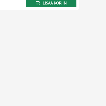
add_shopping_cart
LISÄÄ KORIIN