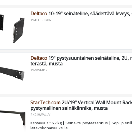
Deltaco
10-19" seinäteline, säädettävä leveys
19-DTSR0706
Deltaco
19" pystysuuntainen seinäteline, 2U, 
terästä, musta
19-VWMB2
StarTech.com
2U/19" Vertical Wall Mount Rack
pystymallinen seinäkiinnike, musta
RK219WALLV
Kantavuus 56,7 kg | Seinä- tai pöytäasennus | Sopii pienil
laitekokonaisuuksille