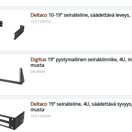
Deltaco
10-19" seinäteline, säädettävä leveys
19-DTSR0702
Digitus
19" pystymallinen seinäkiinnike, 4U, m
musta
DN-48004
Deltaco
19" seinäteline, 4U, säädettävä syvyys
musta
19-DTSR0204