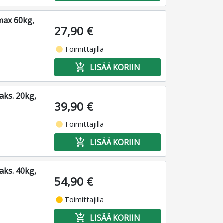
max 60kg,
27,90 €
fiber_manual_record
Toimittajilla
add_shopping_cart
LISÄÄ KORIIN
aks. 20kg,
39,90 €
fiber_manual_record
Toimittajilla
add_shopping_cart
LISÄÄ KORIIN
aks. 40kg,
54,90 €
fiber_manual_record
Toimittajilla
add_shopping_cart
LISÄÄ KORIIN