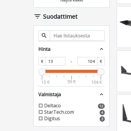
filter_list
Suodattimet
search
Hinta
expand_less
-
€
€
59 €
13 €
104 €
Valmistaja
expand_less
Deltaco
check_box_outline_blank
12
StarTech.com
check_box_outline_blank
4
Digitus
check_box_outline_blank
3