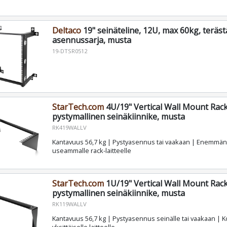
Deltaco
19" seinäteline, 12U, max 60kg, teräst
asennussarja, musta
19-DTSR0512
StarTech.com
4U/19" Vertical Wall Mount Rack
pystymallinen seinäkiinnike, musta
RK419WALLV
Kantavuus 56,7 kg | Pystyasennus tai vaakaan | Enemmän 
useammalle rack-laitteelle
StarTech.com
1U/19" Vertical Wall Mount Rack
pystymallinen seinäkiinnike, musta
RK119WALLV
Kantavuus 56,7 kg | Pystyasennus seinälle tai vaakaan | K