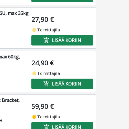
, 6U, max 35kg
27,90 €
fiber_manual_record
Toimittajilla
add_shopping_cart
LISÄÄ KORIIN
max 60kg,
24,90 €
fiber_manual_record
Toimittajilla
add_shopping_cart
LISÄÄ KORIIN
 Bracket,
59,90 €
fiber_manual_record
Toimittajilla
le
add_shopping_cart
LISÄÄ KORIIN