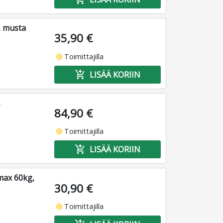
, musta
35,90 €
fiber_manual_record
Toimittajilla
add_shopping_cart
LISÄÄ KORIIN
,
84,90 €
fiber_manual_record
Toimittajilla
add_shopping_cart
LISÄÄ KORIIN
max 60kg,
30,90 €
fiber_manual_record
Toimittajilla