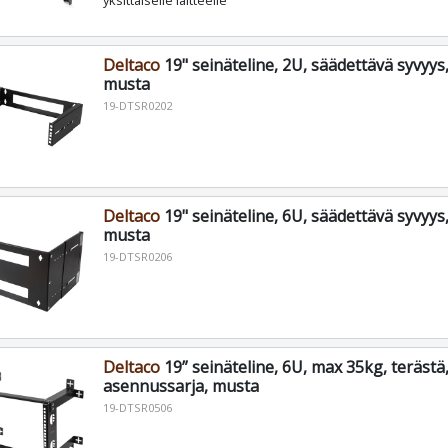
yksittäiselle laitteelle
Deltaco
19" seinäteline, 2U, säädettävä syvyys
musta
19-DTSR0202
Deltaco
19" seinäteline, 6U, säädettävä syvyys
musta
19-DTSR0206
Deltaco
19” seinäteline, 6U, max 35kg, terästä
asennussarja, musta
19-DTSR0506