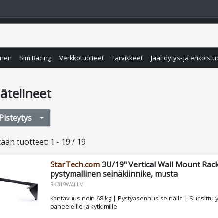
inen
Sim Racing
Verkkotuotteet
Tarvikkeet
Jäähdytys- ja erikoistu
ätelineet
Pisteytys
tään
tuotteet
:
1 - 19 / 19
StarTech.com
3U/19" Vertical Wall Mount Rack
pystymallinen seinäkiinnike, musta
RK319WALLV
Kantavuus noin 68 kg | Pystyasennus seinälle | Suosittu y
paneeleille ja kytkimille