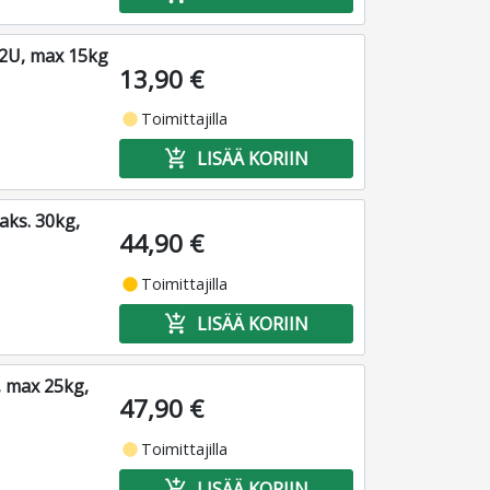
, 2U, max 15kg
13,90 €
fiber_manual_record
Toimittajilla
add_shopping_cart
LISÄÄ KORIIN
aks. 30kg,
44,90 €
fiber_manual_record
Toimittajilla
add_shopping_cart
LISÄÄ KORIIN
, max 25kg,
47,90 €
fiber_manual_record
Toimittajilla
add_shopping_cart
LISÄÄ KORIIN