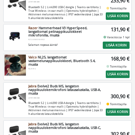
233,90 €
20797-999-899
Bluetooth 5.2 | Link390 USB‑C dongle | Teams‑sertifioitu |
fiber_manual_record
Toimittajilla
True Wireless ‑in‑ear‑malli | Optimoitu hybridityöhön |
Aktiivinen melunvaimennus | IP57 vedenkestävä | Jopa 33
LISÄÄ KORIIN
h akunkesto latauskotelolla
Razer
Hammerhead V3 HyperSpeed,
131,90 €
langattomat pelinappikuulokkeet
mikrofonilla, musta
fiber_manual_record
Varastossa 1 kpl
RZ12-05610100-R3G1
LISÄÄ KORIIN
Salaman nopeaa ääntä!
Valco
NL25, langattomat
168,90 €
vastamelunappikuulokkeet, Bluetooth 5.4,
musta
fiber_manual_record
Toimittajilla
NL25-B-G
LISÄÄ KORIIN
Jabra
Evolve2 Buds MS, langaton
nappikuulokemikrofoni latausalustalla, USB-A,
musta
300,90 €
20797-999-989
Bluetooth 5.2 | Link390 USB‑A dongle | Teams‑sertifioitu |
fiber_manual_record
Toimittajilla
True Wireless ‑in‑ear‑malli | Optimoitu hybridityöhön |
Aktiivinen melunvaimennus | IP57 vedenkestävä | Jopa 33
LISÄÄ KORIIN
h akunkesto latauskotelolla
Jabra
Evolve2 Buds MS, langaton
nappikuulokemikrofoni latausalustalla, USB-C,
musta
302,90 €