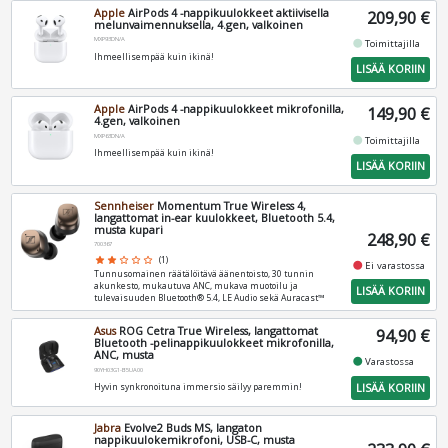
Apple
AirPods 4 -nappikuulokkeet aktiivisella
209,90 €
melunvaimennuksella, 4.gen, valkoinen
MXP93DN/A
fiber_manual_record
Toimittajilla
Ihmeellisempää kuin ikinä!
LISÄÄ KORIIN
Apple
AirPods 4 -nappikuulokkeet mikrofonilla,
149,90 €
4.gen, valkoinen
MXP63DN/A
fiber_manual_record
Toimittajilla
Ihmeellisempää kuin ikinä!
LISÄÄ KORIIN
Sennheiser
Momentum True Wireless 4,
langattomat in-ear kuulokkeet, Bluetooth 5.4,
musta kupari
248,90 €
700367
star
star
star_border
star_border
star_border
(1)
fiber_manual_record
Ei varastossa
Tunnusomainen räätälöitävä äänentoisto, 30 tunnin
akunkesto, mukautuva ANC, mukava muotoilu ja
LISÄÄ KORIIN
tulevaisuuden Bluetooth® 5.4, LE Audio sekä Auracast™
Asus
ROG Cetra True Wireless, langattomat
94,90 €
Bluetooth -pelinappikuulokkeet mikrofonilla,
ANC, musta
fiber_manual_record
Varastossa
90YH03G1-B5UA00
LISÄÄ KORIIN
Hyvin synkronoituna immersio säilyy paremmin!
Jabra
Evolve2 Buds MS, langaton
nappikuulokemikrofoni, USB-C, musta