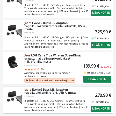
20797-999-889
Bluetooth 5.2 | Link390 USB‑C dongle | Teams‑sertifioitu |
fiber_manual_record
Toimittajilla
True Wireless ‑in‑ear‑malli | Optimoitu hybridityöhön |
Aktiivinen melunvaimennus | IP57 vedenkestävä | Jopa 33
LISÄÄ KORIIN
h akunkesto latauskotelolla
Jabra
Evolve2 Buds UC, langaton
nappikuulokemikrofoni latausalustalla, USB-C,
musta
325,90 €
20797-989-889
Bluetooth 5.2 | Link390 USB‑C dongle | UC-optimoitu | True
fiber_manual_record
Toimittajilla
Wireless ‑in‑ear‑malli | Optimoitu hybridityöhön |
Aktiivinen melunvaimennus | IP57 vedenkestävä | Jopa 33
LISÄÄ KORIIN
h akunkesto latauskotelolla
Asus
ROG Cetra True Wireless SpeedNova,
langattomat pelinappikuulokkeet
mikrofonilla, musta
139,90 €
90YH03Y0-BTUA00
203,90 €
star
star
star_border
star_border
star_border
(1)
fiber_manual_record
Tulossa, arvio 21.08
Äärimmäisen synkroinoitu, äärimmäisen
mukaansa tempaava
LISÄÄ KORIIN
Asus pelitarvikkeiden kuukausitarjoukset
local_offer
Jabra
Evolve2 Buds MS, langaton
nappikuulokemikrofoni, USB-A, musta
270,90 €
20797-999-999
Bluetooth 5.2 | Link390 USB‑A dongle | Teams‑sertifioitu |
fiber_manual_record
Toimittajilla
True Wireless ‑in‑ear‑malli | Optimoitu hybridityöhön |
Aktiivinen melunvaimennus | IP57 vedenkestävä | Jopa 33
LISÄÄ KORIIN
h akunkesto latauskotelolla