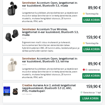
Sennheiser
Accentum Open, langattomat in-
ear kuulokkeet, Bluetooth 5.3, musta
89,90 €
700430
Langattomat kuulokkeet, yksityiskohtaisen ja täyteläisen
fiber_manual_record
Toimittajilla
musiikin takaa Sennheiserin viritetty äänentoisto, avoin
muotoilu, mukava hengittävä istuvuus, 28 tunnin
LISÄÄ KORIIN
akunkesto, IPX4, selk
Sennheiser
Accentum True Wireless,
langattomat in-ear kuulokkeet, Bluetooth 5.3,
musta
159,90 €
700262
Ergonominen malli istuu mukavasti ja tukevasti,
fiber_manual_record
Toimittajilla
tunnusomaisen Sennheiser-äänentoiston takaa
hybridimuotoinen ANC, 28 tunnin akku, kosketusohjaus ja
LISÄÄ KORIIN
selkeä puheluiden äänen laatu.
Sennheiser
Accentum Open, langattomat in-
ear kuulokkeet, Bluetooth 5.3, kerma
89,90 €
700446
Langattomat kuulokkeet, yksityiskohtaisen ja täyteläisen
fiber_manual_record
Ei varastossa
musiikin takaa Sennheiserin viritetty äänentoisto, avoin
muotoilu, mukava hengittävä istuvuus, 28 tunnin
LISÄÄ KORIIN
akunkesto, IPX4, selk
Creative
Aurvana Ace 2, aidosti langattomat
159,90 €
nappikuulokkeet, Bluetooth 5.3 LE, ANC,
IPX5, musta/kupari
fiber_manual_record
Varastossa 1 kpl
51EF1160AA000
LISÄÄ KORIIN