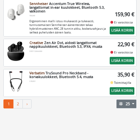
Sennheiser
Accentum True Wireless,
langattomat in-ear kuulokkeet, Bluetooth 5.3,
valkoinen
159,90 €
700263
Ergonominen malli istuu mukavasti ja tukevasti,
fiber_manual_record
Ei varastossa
tunnusomaisen Sennheiser-äänentoiston takaa
hybridimuotoinen ANC, 28 tunnin akku, kosketusohjaus ja
LISÄÄ KORIIN
selkeä puheluiden äänen laatu.
Creative
Zen Air Dot, aidosti langattomat
22,90 €
nappikuulokkeet, Bluetooth 5.3, IPX4, musta
51EF1120AA000
fiber_manual_record
Ei varastossa
LISÄÄ KORIIN
Verbatim
TruSound Pro Neckband -
35,90 €
korvakuulokkeet, Bluetooth 5.4, musta
V30203
fiber_manual_record
Toimittajilla
LISÄÄ KORIIN
1
2
›
tag
25