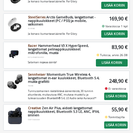
Ja korvasi kumartavat äänelle. For Glory.
LISÄÄ KORIIN
SteelSeries
Arctis GameBuds, langattomat -
169,90 €
nappikuulokkeet (PC / PS5) ja mobile,
valkoinen
fiber_manual_record
Varastossa 1 kpl
SS-61682
LISÄÄ KORIIN
Ja korvasi kumartavat äänelle. For Glory.
Razer
Hammerhead V3 X HyperSpeed,
83,90 €
langattomat pelinappikuulokkeet
mikrofonilla, musta
fiber_manual_record
Tulossa, arvio 26.08
RZ12-05620100-R3G1
LISÄÄ KORIIN
Salaman nopeaa ääntä!
Sennheiser
Momentum True Wireless 4,
langattomat in-ear kuulokkeet, Bluetooth 5.4,
248,90 €
musta grafiitti
700365
fiber_manual_record
Ei varastossa
Tunnusomainen räätälöitävä äänentoisto, 30 tunnin
akunkesto, mukautuva ANC, mukava muotoilu ja
LISÄÄ KORIIN
tulevaisuuden Bluetooth® 5.4, LE Audio sekä Auracast™
Creative
Zen Air Plus, aidosti langattomat
55,90 €
nappikuulokkeet, Bluetooth 5.3 LE, ANC, IPX4,
sininen
fiber_manual_record
Toimittajilla
51EF1100AA001
LISÄÄ KORIIN