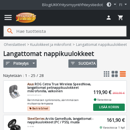
brightness_medium
Blogi
UKK
Yritysmyynti
Yhteystiedot
FI
menu
person
shopping_cart
search
Jimms.fi
Oheislaitteet
Kuulokkeet ja mikrofonit
Langattomat nappikuulokkeet
Langattomat nappikuulokkeet
sort
Pisteytys
filter_list
SUODATA
apps
grid_view
table_rows
Näytetään
:
1 - 25 / 28
Asus
ROG Cetra True Wireless SpeedNova,
langattomat pelinappikuulokkeet
mikrofonilla, valkoinen
119,90 €
203,90 €
90YH03Y0-BTUA10
fiber_manual_record
Varastossa
Äärimmäisen synkroinoitu, äärimmäisen
mukaansa tempaava
LISÄÄ KORIIN
Back to School
local_offer
SteelSeries
Arctis GameBuds, langattomat -
161,90 €
nappikuulokkeet (PC / PS5), musta
SS-61680
fiber_manual_record
Varastossa 1 kpl