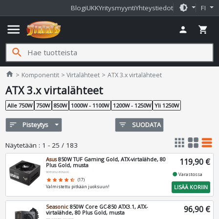
brightness_medium
Blogi
UKK
Yritysmyynti
Yhteystiedot
FI
menu
person
shopping_cart
search
Jimms.fi
home
Komponentit
Virtalähteet
ATX 3.x virtalähteet
ATX 3.x virtalähteet
Alle 750W
750W
850W
1000W - 1100W
1200W - 1250W
Yli 1250W
sort
Pisteytys
filter_list
SUODATA
apps
grid_view
table_rows
Näytetään
:
1 - 25 / 183
Asus
850W TUF Gaming Gold, ATX-virtalähde, 80
119,90 €
Plus Gold, musta
90YE00S2-B0NA00
fiber_manual_record
Varastossa
star
star
star
star
star_half
(17)
LISÄÄ KORIIN
Valmistettu pitkään juoksuun!
Seasonic
850W Core GC-850 ATX3.1, ATX-
96,90 €
virtalähde, 80 Plus Gold, musta