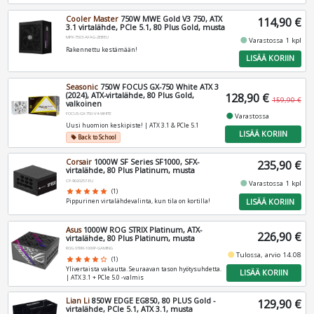
Cooler Master
750W MWE Gold V3 750, ATX
114,90 €
3.1 virtalähde, PCIe 5.1, 80 Plus Gold, musta
MPX-7503-AFAG-2EBEU
fiber_manual_record
Varastossa 1 kpl
Rakennettu kestämään!
LISÄÄ KORIIN
Seasonic
750W FOCUS GX-750 White ATX 3
(2024), ATX-virtalähde, 80 Plus Gold,
128,90 €
159,90 €
valkoinen
FOCUS-GX-750-V4-WHITE
fiber_manual_record
Varastossa
Uusi huomion keskipiste! | ATX 3.1 & PCIe 5.1
LISÄÄ KORIIN
Back to School
local_offer
Corsair
1000W SF Series SF1000, SFX-
235,90 €
virtalähde, 80 Plus Platinum, musta
CP-9020257-EU
fiber_manual_record
Varastossa 1 kpl
star
star
star
star
star
(1)
LISÄÄ KORIIN
Pippurinen virtalähdevalinta, kun tila on kortilla!
Asus
1000W ROG STRIX Platinum, ATX-
226,90 €
virtalähde, 80 Plus Platinum, musta
ROG-STRIX-1000P-GAMING
fiber_manual_record
Tulossa, arvio 14.08
star
star
star
star
star_border
(1)
Ylivertaista vakautta. Seuraavan tason hyötysuhdetta.
LISÄÄ KORIIN
| ATX 3.1 + PCIe 5.0 -valmis
Lian Li
850W EDGE EG850, 80 PLUS Gold -
129,90 €
virtalähde, PCIe 5.1, ATX 3.1, musta