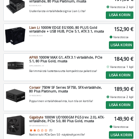
virtalähde, 80 Plus Platinum, musta
EG1000-BLACK
fiber_manual_record
Varastossa 2 kpl
Uudenlaista virtalähdedesignia Lian Li:lta!
LISÄÄ KORIIN
Lian Li
1000W EDGE EG1000, 80 PLUS Gold
152,90 €
virtalähde + USB HUB, PCIe 5.1, ATX 3.1, musta
EG1000G-BLACK
fiber_manual_record
Varastossa
LISÄÄ KORIIN
APNX
1000W MAX G1, ATX 3.1 virtalähde, PCIe
184,90 €
5.1, 80 Plus Gold, musta
APPG-MXK0FEC.X1
fiber_manual_record
Varastossa 1 kpl
Äärimmäistä luotettavuutta kompaktissa paketissa!
LISÄÄ KORIIN
Corsair
750W SF Series SF750, SFX-virtalähde,
189,90 €
80 Plus Platinum, musta
CP-9020284-EU
fiber_manual_record
Varastossa 2 kpl
Pippurinen virtalähdevalinta, kun tila on kortilla!
LISÄÄ KORIIN
Gigabyte
1000W UD1000GM PG5 (rev. 2.0), ATX-
149,90 €
virtalähde, PCIe 5.0, 80 Plus Gold, musta
GP-UD1000GM-PG5-2.0
fiber_manual_record
Varastossa
star
star
star_border
star_border
star_border
(1)
LISÄÄ KORIIN
Natiivi tuki PCIe Gen 5.0 -näytönohjaimille!