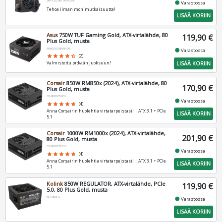
SRP-CGC851-A5A32SF
fiber_manual_record
Varastossa
Tehoa ilman monimutkaisuutta!
LISÄÄ KORIIN
Asus
750W TUF Gaming Gold, ATX-virtalähde, 80
119,90 €
Plus Gold, musta
90YE00S3-B0NA00
fiber_manual_record
Varastossa
star
star
star
star
star_half
(2)
LISÄÄ KORIIN
Valmistettu pitkään juoksuun!
Corsair
850W RM850x (2024), ATX-virtalähde, 80
170,90 €
Plus Gold, musta
CP-9020270-EU
fiber_manual_record
Varastossa
star
star
star
star
star
(4)
Anna Corsairin huolehtia virtatarpeistasi! | ATX 3.1 + PCIe
LISÄÄ KORIIN
5.1
Corsair
1000W RM1000x (2024), ATX-virtalähde,
201,90 €
80 Plus Gold, musta
CP-9020271-EU
fiber_manual_record
Varastossa
star
star
star
star
star
(4)
Anna Corsairin huolehtia virtatarpeistasi! | ATX 3.1 + PCIe
LISÄÄ KORIIN
5.1
Kolink
850W REGULATOR, ATX-virtalähde, PCIe
119,90 €
5.0, 80 Plus Gold, musta
KL-R850FG
fiber_manual_record
Varastossa
LISÄÄ KORIIN