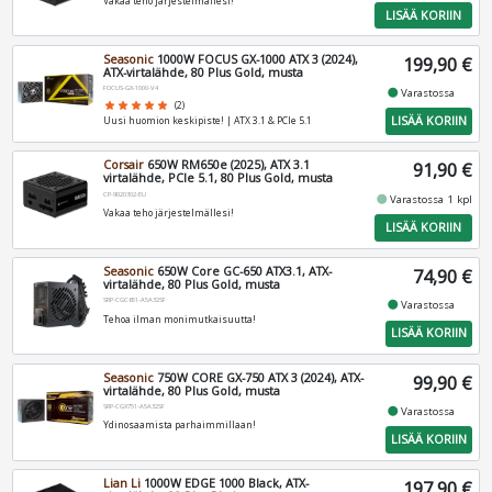
Vakaa teho järjestelmällesi!
LISÄÄ KORIIN
Seasonic
1000W FOCUS GX-1000 ATX 3 (2024),
199,90 €
ATX-virtalähde, 80 Plus Gold, musta
FOCUS-GX-1000-V4
fiber_manual_record
Varastossa
star
star
star
star
star
(2)
LISÄÄ KORIIN
Uusi huomion keskipiste! | ATX 3.1 & PCIe 5.1
Corsair
650W RM650e (2025), ATX 3.1
91,90 €
virtalähde, PCIe 5.1, 80 Plus Gold, musta
CP-9020302-EU
fiber_manual_record
Varastossa 1 kpl
Vakaa teho järjestelmällesi!
LISÄÄ KORIIN
Seasonic
650W Core GC-650 ATX3.1, ATX-
74,90 €
virtalähde, 80 Plus Gold, musta
SRP-CGC651-A5A32SF
fiber_manual_record
Varastossa
Tehoa ilman monimutkaisuutta!
LISÄÄ KORIIN
Seasonic
750W CORE GX-750 ATX 3 (2024), ATX-
99,90 €
virtalähde, 80 Plus Gold, musta
SRP-CGX751-A5A32SF
fiber_manual_record
Varastossa
Ydinosaamista parhaimmillaan!
LISÄÄ KORIIN
Lian Li
1000W EDGE 1000 Black, ATX-
197,90 €