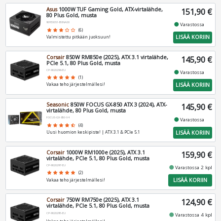
Asus
1000W TUF Gaming Gold, ATX-virtalähde,
151,90 €
80 Plus Gold, musta
90YE00S1-B0NA00
fiber_manual_record
Varastossa
star
star
star
star_border
star_border
(6)
LISÄÄ KORIIN
Valmistettu pitkään juoksuun!
Corsair
850W RM850e (2025), ATX 3.1 virtalähde,
145,90 €
PCIe 5.1, 80 Plus Gold, musta
CP-9020296-EU
fiber_manual_record
Varastossa
star
star
star
star
star
(1)
LISÄÄ KORIIN
Vakaa teho järjestelmällesi!
Seasonic
850W FOCUS GX-850 ATX 3 (2024), ATX-
145,90 €
virtalähde, 80 Plus Gold, musta
FOCUS-GX-850-V4
fiber_manual_record
Varastossa
star
star
star
star
star_half
(4)
LISÄÄ KORIIN
Uusi huomion keskipiste! | ATX 3.1 & PCIe 5.1
Corsair
1000W RM1000e (2025), ATX 3.1
159,90 €
virtalähde, PCIe 5.1, 80 Plus Gold, musta
CP-9020297-EU
fiber_manual_record
Varastossa 2 kpl
star
star
star
star
star
(2)
LISÄÄ KORIIN
Vakaa teho järjestelmällesi!
Corsair
750W RM750e (2025), ATX 3.1
124,90 €
virtalähde, PCIe 5.1, 80 Plus Gold, musta
CP-9020295-EU
fiber_manual_record
Varastossa 4 kpl