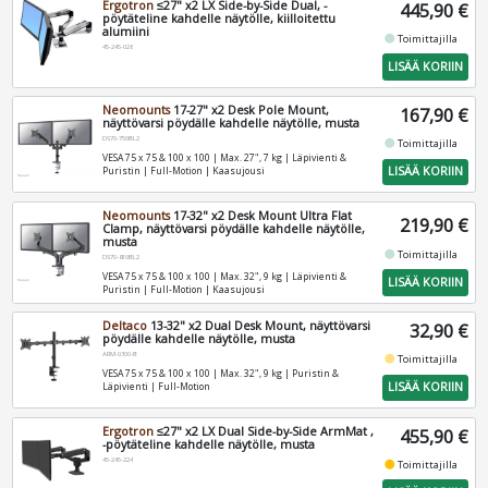
Ergotron
≤27" x2 LX Side-by-Side Dual, -
445,90 €
pöytäteline kahdelle näytölle, kiilloitettu
alumiini
fiber_manual_record
Toimittajilla
45-245-026
LISÄÄ KORIIN
Neomounts
17-27" x2 Desk Pole Mount,
167,90 €
näyttövarsi pöydälle kahdelle näytölle, musta
DS70-750BL2
fiber_manual_record
Toimittajilla
VESA 75 x 75 & 100 x 100 | Max. 27", 7 kg | Läpivienti &
LISÄÄ KORIIN
Puristin | Full-Motion | Kaasujousi
Neomounts
17-32" x2 Desk Mount Ultra Flat
219,90 €
Clamp, näyttövarsi pöydälle kahdelle näytölle,
musta
fiber_manual_record
Toimittajilla
DS70-810BL2
VESA 75 x 75 & 100 x 100 | Max. 32", 9 kg | Läpivienti &
LISÄÄ KORIIN
Puristin | Full-Motion | Kaasujousi
Deltaco
13-32" x2 Dual Desk Mount, näyttövarsi
32,90 €
pöydälle kahdelle näytölle, musta
ARM-0300-B
fiber_manual_record
Toimittajilla
VESA 75 x 75 & 100 x 100 | Max. 32", 9 kg | Puristin &
LISÄÄ KORIIN
Läpivienti | Full-Motion
Ergotron
≤27" x2 LX Dual Side-by-Side ArmMat ,
455,90 €
-pöytäteline kahdelle näytölle, musta
45-245-224
fiber_manual_record
Toimittajilla