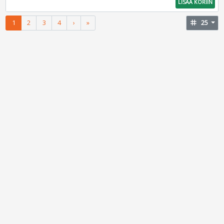
LISÄÄ KORIIN
1
2
3
4
›
»
tag
25