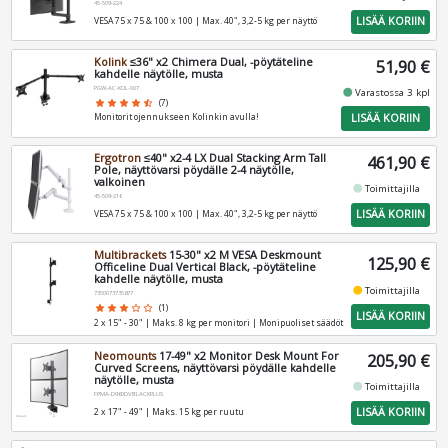
45-509-224
LISÄÄ KORIIN
VESA 75 x 75 & 100 x 100 | Max. 40", 3,2-5 kg per näyttö
Kolink
≤36" x2 Chimera Dual, -pöytäteline
51,90 €
kahdelle näytölle, musta
PGW-AC-KOL-007
fiber_manual_record
Varastossa 3 kpl
star
star
star
star
star_half
(7)
LISÄÄ KORIIN
Monitorit ojennukseen Kolinkin avulla!
Ergotron
≤40" x2-4 LX Dual Stacking Arm Tall
461,90 €
Pole, näyttövarsi pöydälle 2-4 näytölle,
valkoinen
fiber_manual_record
Toimittajilla
45-509-216
LISÄÄ KORIIN
VESA 75 x 75 & 100 x 100 | Max. 40", 3,2-5 kg per näyttö
Multibrackets
15-30" x2 M VESA Deskmount
125,90 €
Officeline Dual Vertical Black, -pöytäteline
kahdelle näytölle, musta
fiber_manual_record
Toimittajilla
7350073735877
star
star
star
star_border
star_border
(1)
LISÄÄ KORIIN
2 x 15" - 30" | Maks. 8 kg per monitori | Monipuoliset säädöt
Neomounts
17-49" x2 Monitor Desk Mount For
205,90 €
Curved Screens, näyttövarsi pöydälle kahdelle
näytölle, musta
fiber_manual_record
Toimittajilla
FPMA-D960DVBLACKPLUS
LISÄÄ KORIIN
2 x 17" - 49" | Maks. 15 kg per ruutu