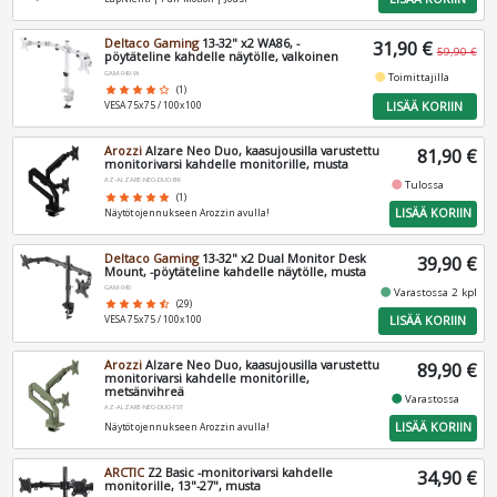
Deltaco Gaming
13-32" x2 WA86, -
31,90 €
59,90 €
pöytäteline kahdelle näytölle, valkoinen
GAM-040-W
fiber_manual_record
Toimittajilla
star
star
star
star
star_border
(1)
LISÄÄ KORIIN
VESA 75x75 / 100x100
Arozzi
Alzare Neo Duo, kaasujousilla varustettu
81,90 €
monitorivarsi kahdelle monitorille, musta
AZ-ALZARE-NEO-DUO-BK
fiber_manual_record
Tulossa
star
star
star
star
star
(1)
LISÄÄ KORIIN
Näytöt ojennukseen Arozzin avulla!
Deltaco Gaming
13-32" x2 Dual Monitor Desk
39,90 €
Mount, -pöytäteline kahdelle näytölle, musta
GAM-040
fiber_manual_record
Varastossa 2 kpl
star
star
star
star
star_half
(29)
LISÄÄ KORIIN
VESA 75x75 / 100x100
Arozzi
Alzare Neo Duo, kaasujousilla varustettu
89,90 €
monitorivarsi kahdelle monitorille,
metsänvihreä
fiber_manual_record
Varastossa
AZ-ALZARE-NEO-DUO-FST
LISÄÄ KORIIN
Näytöt ojennukseen Arozzin avulla!
ARCTIC
Z2 Basic -monitorivarsi kahdelle
34,90 €
monitorille, 13"-27", musta