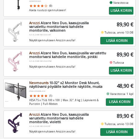
AEMNT00040A
fiber_manual_record
Varastossa
star
star
star
star
star_border
(9)
LISÄÄ KORIIN
Aseta ruutusi ojennukseen!
Arozzi
Alzare Neo Duo, kaasujousilla
89,90 €
varustettu monitorivarsi kahdelle
monitorille, valkoinen
fiber_manual_record
Tulossa, arvio 13.08
AZ-ALZARE-NEO-DUO-WT
LISÄÄ KORIIN
Näytöt ojennukseen Arozzin avulla!
Arozzi
Alzare Neo Duo, kaasujousilla varustettu
89,90 €
monitorivarsi kahdelle monitorille, pinkki
AZ-ALZARE-NEO-DUO-PNK
fiber_manual_record
Tulossa
Näytöt ojennukseen Arozzin avulla!
LISÄÄ KORIIN
Neomounts
10-32" x2 Monitor Desk Mount,
48,90 €
näyttövarsi pöydälle kahdelle näytölle, musta
FPMA-D550DBLACK
fiber_manual_record
Varastossa 1 kpl
star
star
star
star
star
(1)
VESA 75 x 75 & 100 x 100 | Max. 32", 8 kg | Läpivienti &
LISÄÄ KORIIN
Puristin | Full-Motion
Arozzi
Alzare Neo Duo, kaasujousilla
89,90 €
varustettu monitorivarsi kahdelle
monitorille, violetti
fiber_manual_record
Tulossa, arvio 13.08
AZ-ALZARE-NEO-DUO-PP
LISÄÄ KORIIN
Näytöt ojennukseen Arozzin avulla!