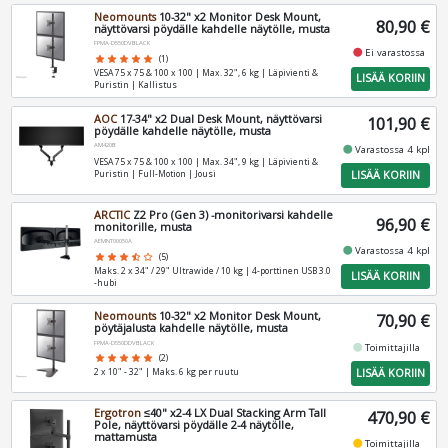
Neomounts
10-32" x2 Monitor Desk Mount,
80,90 €
näyttövarsi pöydälle kahdelle näytölle, musta
FPMA-D550DVBLACK
fiber_manual_record
Ei varastossa
star
star
star
star
star
(1)
VESA 75 x 75 & 100 x 100 | Max. 32", 6 kg | Läpivienti &
LISÄÄ KORIIN
Puristin | Kallistus
AOC
17-34" x2 Dual Desk Mount, näyttövarsi
101,90 €
pöydälle kahdelle näytölle, musta
AM420B
fiber_manual_record
Varastossa 4 kpl
VESA 75 x 75 & 100 x 100 | Max. 34", 9 kg | Läpivienti &
LISÄÄ KORIIN
Puristin | Full-Motion | Jousi
ARCTIC
Z2 Pro (Gen 3) -monitorivarsi kahdelle
96,90 €
monitorille, musta
AEMNT00050A
fiber_manual_record
Varastossa 4 kpl
star
star
star
star_half
star_border
(5)
Maks. 2 x 34" / 29" Ultrawide / 10 kg | 4-porttinen USB 3.0
LISÄÄ KORIIN
-hubi
Neomounts
10-32" x2 Monitor Desk Mount,
70,90 €
pöytäjalusta kahdelle näytölle, musta
FPMA-D550DDVBLACK
fiber_manual_record
Toimittajilla
star
star
star
star
star
(2)
LISÄÄ KORIIN
2 x 10" - 32" | Maks. 6 kg per ruutu
Ergotron
≤40" x2-4 LX Dual Stacking Arm Tall
470,90 €
Pole, näyttövarsi pöydälle 2-4 näytölle,
mattamusta
fiber_manual_record
Toimittajilla