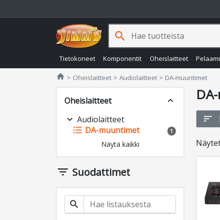
search
Tietokoneet
Komponentit
Oheislaitteet
Pelaam
Jimms.fi
home
Oheislaitteet
Audiolaitteet
DA-muuntimet
DA-
Oheislaitteet
expand_less
sort
expand_more
Audiolaitteet
format_list_bulleted
DA-muuntimet
1
Näyte
Näytä kaikki
filter_list
Suodattimet
search