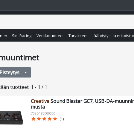
inen
Sim Racing
Verkkotuotteet
Tarvikkeet
Jäähdytys- ja erikoistu
muuntimet
Pisteytys
tään
tuotteet
:
1 - 1 / 1
Creative
Sound Blaster GC7, USB-DA-muunnin j
musta
70SB185000000
star
star
star
star
star
(1)