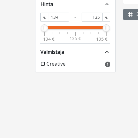
Hinta
expand_less
tag
-
€
€
135 €
134 €
135 €
Valmistaja
expand_less
Creative
check_box_outline_blank
1