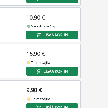
10,90 €
fiber_manual_record
Varastossa 1 kpl
add_shopping_cart
LISÄÄ KORIIN
16,90 €
fiber_manual_record
Toimittajilla
add_shopping_cart
LISÄÄ KORIIN
9,90 €
fiber_manual_record
Toimittajilla
add_shopping_cart
LISÄÄ KORIIN