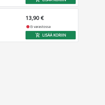
13,90 €
fiber_manual_record
Ei varastossa
add_shopping_cart
LISÄÄ KORIIN