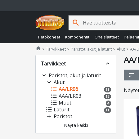
search
Tietokoneet
Komponentit
Oheislaitteet
Pelaam
Jimms.fi
home
Tarvikkeet
Paristot, akut ja laturit
Akut
AA/
AA/
Tarvikkeet
expand_less
sort
expand_more
Paristot, akut ja laturit
expand_more
Akut
format_list_bulleted
AA/LR06
Näyte
11
format_list_bulleted
AAA/LR03
13
format_list_bulleted
Muut
4
format_list_bulleted
Laturit
11
add
Paristot
Näytä kaikki