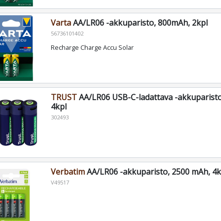
Varta
AA/LR06 -akkuparisto, 800mAh, 2kpl
56736101402
Recharge Charge Accu Solar
TRUST
AA/LR06 USB-C-ladattava -akkuparist
4kpl
302493
Verbatim
AA/LR06 -akkuparisto, 2500 mAh, 4k
V49517