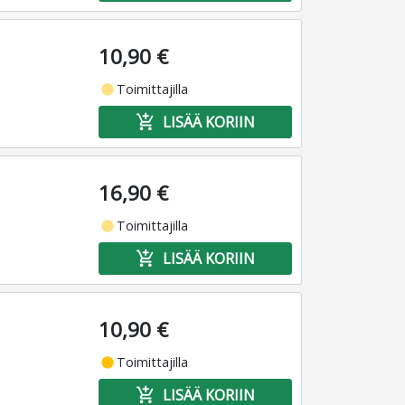
10,90 €
fiber_manual_record
Toimittajilla
add_shopping_cart
LISÄÄ KORIIN
16,90 €
fiber_manual_record
Toimittajilla
add_shopping_cart
LISÄÄ KORIIN
10,90 €
fiber_manual_record
Toimittajilla
add_shopping_cart
LISÄÄ KORIIN