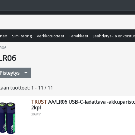
inen
Sim Racing
Verkkotuotteet
Tarvikkeet
Jäähdytys- ja erikoistu
LR06
LR06
Pisteytys
tään
tuotteet
:
1 - 11 / 11
TRUST
AA/LR06 USB-C-ladattava -akkuparist
2kpl
302491