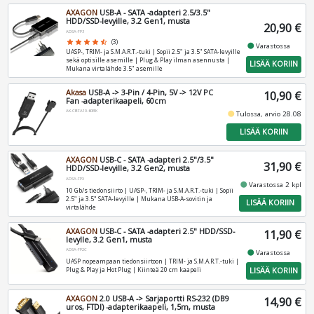
AXAGON
USB-A - SATA -adapteri 2.5/3.5"
HDD/SSD-levyille, 3.2 Gen1, musta
20,90 €
ADSA-FP3
star
star
star
star
star_half
(3)
fiber_manual_record
Varastossa
UASP-, TRIM- ja S.M.A.R.T.-tuki | Sopii 2.5" ja 3.5" SATA-levyille
sekä optisille asemille | Plug & Play ilman asennusta |
LISÄÄ KORIIN
Mukana virtalähde 3.5" asemille
Akasa
USB-A -> 3-Pin / 4-Pin, 5V -> 12V PC
10,90 €
Fan -adapterikaapeli, 60cm
AK-CBFA10-60BK
fiber_manual_record
Tulossa, arvio 28.08
LISÄÄ KORIIN
AXAGON
USB-C - SATA -adapteri 2.5"/3.5"
31,90 €
HDD/SSD-levyille, 3.2 Gen2, musta
ADSA-FPX
fiber_manual_record
Varastossa 2 kpl
10 Gb/s tiedonsiirto | UASP-, TRIM- ja S.M.A.R.T.-tuki | Sopii
2.5" ja 3.5" SATA-levyille | Mukana USB-A-sovitin ja
LISÄÄ KORIIN
virtalähde
AXAGON
USB-C - SATA -adapteri 2.5" HDD/SSD-
11,90 €
levylle, 3.2 Gen1, musta
ADSA-FP2C
fiber_manual_record
Varastossa
UASP nopeampaan tiedonsiirtoon | TRIM- ja S.M.A.R.T.-tuki |
LISÄÄ KORIIN
Plug & Play ja Hot Plug | Kiinteä 20 cm kaapeli
AXAGON
2.0 USB-A -> Sarjaportti RS-232 (DB9
14,90 €
uros, FTDI) -adapterikaapeli, 1,5m, musta