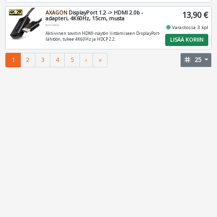
AXAGON
DisplayPort 1.2 -> HDMI 2.0b -
13,90 €
adapteri, 4K60Hz, 15cm, musta
RVD-HI20N
fiber_manual_record
Varastossa 3 kpl
Aktiivinen sovitin HDMI-näytön liittämiseen DisplayPort-
LISÄÄ KORIIN
lähtöön, tukee 4K60Hz ja HDCP 2.2.
1
2
3
4
5
›
»
tag
25