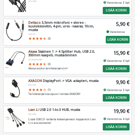
ADS-1PQN
fiber_manual_record
Varastossa 3 kpl
LISÄÄ KORIIN
Deltaco
3,5mm mikrofoni + stereo -
5,90 €
kuulokesovitin, 4-pin, uros - naaras, 10cm,
musta
fiber_manual_record
Varastossa
AUD-202
star
star
star
star
star_half
(3)
LISÄÄ KORIIN
Akasa
Sisäinen 1 -> 4 Splitter Hub, USB 2.0,
15,90 €
300mm kaapeli, musta/sininen
AK-CBUB64-30BK
fiber_manual_record
Varastossa 4 kpl
star
star
star
star
star_half
(3)
LISÄÄ KORIIN
Akasa avuksi tarviketarpeisiin!
AXAGON
DisplayPort -> VGA -adapteri, musta
9,90 €
RVD-VGN
fiber_manual_record
star
star
star
star
star_border
(1)
Varastossa 3 kpl
Tarviketarpeissa apuun rientää AXAGON!
LISÄÄ KORIIN
Lian Li
USB 2.0 1-to-3 HUB, musta
19,90 €
PW-U2HB
fiber_manual_record
Varastossa 4 kpl
Lisää USB 2.0 -laitteita kokoonpanoosi näppärästi Lian
Li:n avustuksella!
LISÄÄ KORIIN