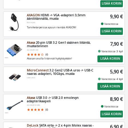
LISÄÄ KORIIN
AXAGON
HDMI -> VGA -adapteri 3,5mm
9,90 €
ääniliitännällä, musta
RVH-VGAN
fiber_manual_record
Varastossa
Tarviketarpeissa apuun rientää AXAGON!
LISÄÄ KORIIN
Akasa
20-pin USB 3.2 Gen1 sisäinen liitäntä,
7,90 €
musta/sininen
AK-CBUB51-BK
fiber_manual_record
Varastossa 3 kpl
star
star
star
star
star_border
(4)
LISÄÄ KORIIN
Akasan avulla liitännät hyötykäyttöön!
MicroConnect
3.2 Gen2 USB-A uros -> USB-C
5,90 €
naaras -adapteri, 10Gbps, musta
USB3.0ACF
fiber_manual_record
Varastossa 4 kpl
LISÄÄ KORIIN
Akasa
USB 3.0 -> USB 2.0 emolevyn
8,90 €
adapterikaapeli
AK-CBUB19-10BK
fiber_manual_record
Varastossa
star
star
star
star
star
(4)
LISÄÄ KORIIN
DeLock
SATA virta -> 2 x 4-pin Molex naaras -
6,90 €