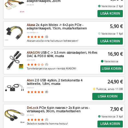
adapterikaapeli, 20cm
DE-65159
fiber_manual_record
Varastossa 2 kpl
LISÄÄ KORIIN
Akasa
2x 4-pin Molex -> 6+2-pin PCIe -
5,90 €
adapterikaapeli, 15cm, musta/keltainen
AK-CBPW20-15
fiber_manual_record
Varastossa 1 kpl
star
star
star
star
star
(3)
LISÄÄ KORIIN
Akasan avulla virta haluttuun kohteeseen!
AXAGON
USB-C -> 3,5 mm -ääniadapteri, Hi-Res
16,90 €
DAC & PD3.0 60W, musta
ADA-HCPD
fiber_manual_record
Varastossa
star
star
star
star_border
star_border
(1)
LISÄÄ KORIIN
Tarviketarpeissa apuun rientää AXAGON!
Aten
2.0 USB -kytkin, 2 tietokonetta 4
24,90 €
laitteelle, 1,8m, musta
US224-AT
fiber_manual_record
Tulossa, arvio 11.08
star
star
star
star
star
(8)
LISÄÄ KORIIN
DeLock
PCIe 6-pin naaras-> 2x 8-pin uros -
7,90 €
virtakaapeli, 30cm, musta/keltainen
DE-83433
fiber_manual_record
Varastossa 3 kpl
star
star
star
star
star
(1)
LISÄÄ KORIIN
Delockin tuotteilla homma hoituu!