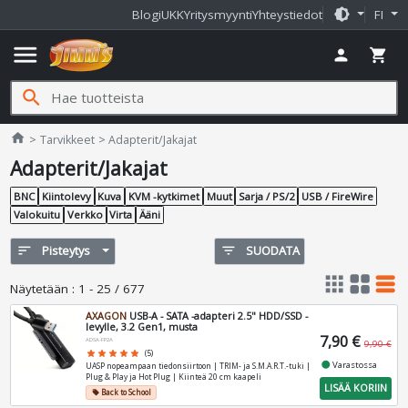
brightness_medium
Blogi
UKK
Yritysmyynti
Yhteystiedot
FI
menu
person
shopping_cart
search
Jimms.fi
home
Tarvikkeet
Adapterit/Jakajat
Adapterit/Jakajat
BNC
Kiintolevy
Kuva
KVM -kytkimet
Muut
Sarja / PS/2
USB / FireWire
Valokuitu
Verkko
Virta
Ääni
sort
Pisteytys
filter_list
SUODATA
apps
grid_view
table_rows
Näytetään
:
1 - 25 / 677
AXAGON
USB-A - SATA -adapteri 2.5" HDD/SSD -
levylle, 3.2 Gen1, musta
7,90 €
ADSA-FP2A
9,90 €
star
star
star
star
star
(5)
fiber_manual_record
Varastossa
UASP nopeampaan tiedonsiirtoon | TRIM- ja S.M.A.R.T.-tuki |
Plug & Play ja Hot Plug | Kiinteä 20 cm kaapeli
LISÄÄ KORIIN
Back to School
local_offer