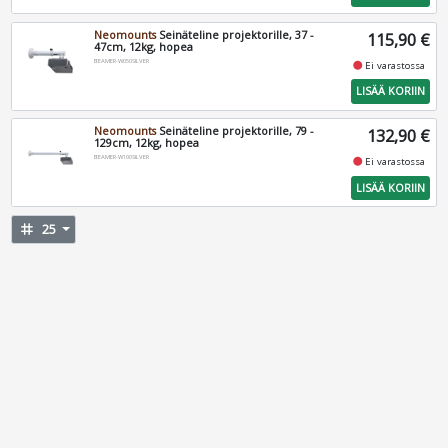
Neomounts
Seinäteline projektorille, 37 -
115,90 €
47cm, 12kg, hopea
BEAMER-W050SILVER
fiber_manual_record
Ei varastossa
LISÄÄ KORIIN
Neomounts
Seinäteline projektorille, 79 -
132,90 €
129cm, 12kg, hopea
BEAMER-W100SILVER
fiber_manual_record
Ei varastossa
LISÄÄ KORIIN
tag
25