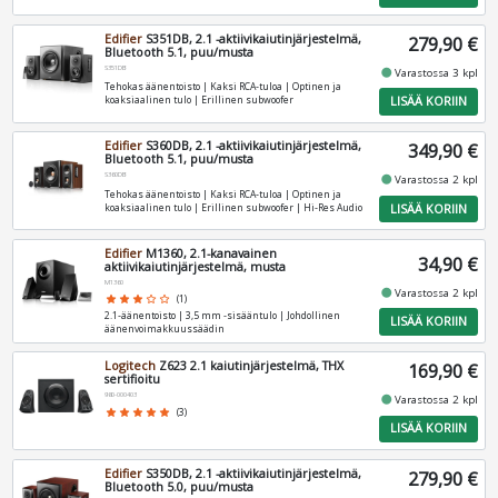
Edifier
S351DB, 2.1 -aktiivikaiutinjärjestelmä,
279,90 €
Bluetooth 5.1, puu/musta
S351DB
fiber_manual_record
Varastossa 3 kpl
Tehokas äänentoisto | Kaksi RCA‑tuloa | Optinen ja
LISÄÄ KORIIN
koaksiaalinen tulo | Erillinen subwoofer
Edifier
S360DB, 2.1 -aktiivikaiutinjärjestelmä,
349,90 €
Bluetooth 5.1, puu/musta
S360DB
fiber_manual_record
Varastossa 2 kpl
Tehokas äänentoisto | Kaksi RCA‑tuloa | Optinen ja
LISÄÄ KORIIN
koaksiaalinen tulo | Erillinen subwoofer | Hi‑Res Audio
Edifier
M1360, 2.1-kanavainen
34,90 €
aktiivikaiutinjärjestelmä, musta
M1360
fiber_manual_record
Varastossa 2 kpl
star
star
star
star_border
star_border
(1)
2.1‑äänentoisto | 3,5 mm ‑sisääntulo | Johdollinen
LISÄÄ KORIIN
äänenvoimakkuussäädin
Logitech
Z623 2.1 kaiutinjärjestelmä, THX
169,90 €
sertifioitu
980-000403
fiber_manual_record
Varastossa 2 kpl
star
star
star
star
star
(3)
LISÄÄ KORIIN
Edifier
S350DB, 2.1 -aktiivikaiutinjärjestelmä,
279,90 €
Bluetooth 5.0, puu/musta