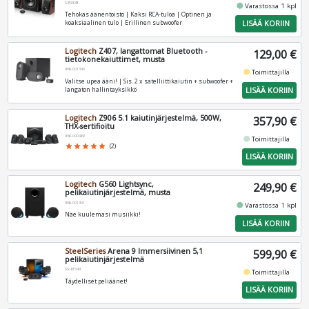
S350DB
fiber_manual_record
Varastossa 1 kpl
Tehokas äänentoisto | Kaksi RCA‑tuloa | Optinen ja
LISÄÄ KORIIN
koaksiaalinen tulo | Erillinen subwoofer
Logitech
Z407, langattomat Bluetooth -
129,00 €
tietokonekaiuttimet, musta
980-001348
fiber_manual_record
Toimittajilla
Valitse upea ääni! | Sis. 2 x satelliittikaiutin + subwoofer +
LISÄÄ KORIIN
langaton hallintayksikkö
Logitech
Z906 5.1 kaiutinjärjestelmä, 500W,
357,90 €
THX-sertifioitu
980-000468
fiber_manual_record
Toimittajilla
star
star
star
star
star
(2)
LISÄÄ KORIIN
Logitech
G560 Lightsync,
249,90 €
pelikaiutinjärjestelmä, musta
980-001301
fiber_manual_record
Varastossa 1 kpl
Näe kuulemasi musiikki!
LISÄÄ KORIIN
SteelSeries
Arena 9 Immersiivinen 5,1
599,90 €
pelikaiutinjärjestelmä
SS-61549
fiber_manual_record
Toimittajilla
Täydelliset peliäänet!
LISÄÄ KORIIN