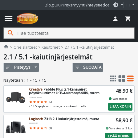
brightness_medium
Blogi
UKK
Yritysmyynti
Yhteystiedot
FI
menu
person
shopping_cart
search
Jimms.fi
home
Oheislaitteet
Kaiuttimet
2.1 / 5.1 -kaiutinjärjestelmät
2.1 / 5.1 -kaiutinjärjestelmät
sort
Pisteytys
filter_list
SUODATA
apps
grid_view
table_rows
Näytetään
:
1 - 15 / 15
Creative
Pebble Plus, 2.1-kanavaiset
48,90 €
pöytäkaiuttimet USB-A-virransyötöllä, musta
51MF0480AA000
fiber_manual_record
Varastossa
star
star
star
star
star_half
(6)
LISÄÄ KORIIN
2.1 USB-pöytäkaiutinsarja bassokaiuttimella
Logitech
Z313 2.1 kaiutinjärjestelmä, musta
58,90 €
980-000413
fiber_manual_record
star
star
star
star
star_border
(1)
Varastossa 3 kpl
LISÄÄ KORIIN