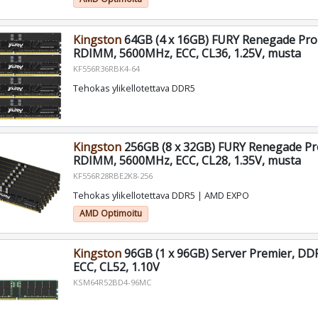
Kingston
64GB (4 x 16GB) FURY Renegade Pr
RDIMM, 5600MHz, ECC, CL36, 1.25V, musta
KF556R36RBK4-64
Tehokas ylikellotettava DDR5
Kingston
256GB (8 x 32GB) FURY Renegade P
RDIMM, 5600MHz, ECC, CL28, 1.35V, musta
KF556R28RBE2K8-256
Tehokas ylikellotettava DDR5 | AMD EXPO
AMD Optimoitu
Kingston
96GB (1 x 96GB) Server Premier, D
ECC, CL52, 1.10V
KSM64R52BD4-96MC