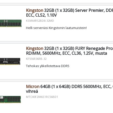
Kingston
32GB (1 x 32GB) Server Premier, D
ECC, CL52, 1.10V
KSM64R52BD8-32MD
Helli serveriäsi Kingstonin laatumuistein!
Kingston
32GB (1 x 32GB) FURY Renegade Pr
RDIMM, 5600MHz, ECC, CL36, 1.25V, musta
KF556R36RB-32
Tehokas ylikellotettava DDR5
Micron
64GB (1 x 64GB) DDR5 5600MHz, ECC, C
vihreä
MTC40F2046S1RC56BD1