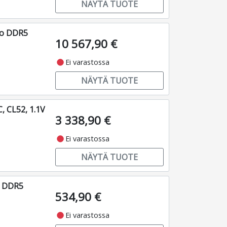
NÄYTÄ TUOTE
ro DDR5
10 567,90 €
fiber_manual_record
Ei varastossa
NÄYTÄ TUOTE
 CL52, 1.1V
3 338,90 €
fiber_manual_record
Ei varastossa
NÄYTÄ TUOTE
o DDR5
534,90 €
fiber_manual_record
Ei varastossa