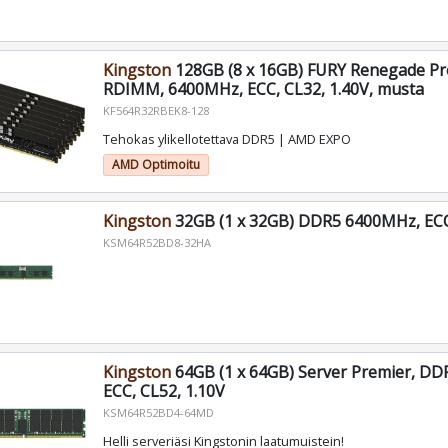
Kingston
128GB (8 x 16GB) FURY Renegade P
RDIMM, 6400MHz, ECC, CL32, 1.40V, musta
KF564R32RBEK8-128
Tehokas ylikellotettava DDR5 | AMD EXPO
AMD Optimoitu
Kingston
32GB (1 x 32GB) DDR5 6400MHz, ECC,
KSM64R52BD8-32HA
Kingston
64GB (1 x 64GB) Server Premier, D
ECC, CL52, 1.10V
KSM64R52BD4-64MD
Helli serveriäsi Kingstonin laatumuistein!