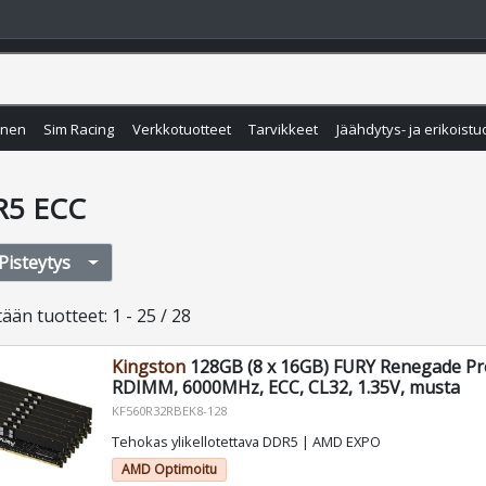
inen
Sim Racing
Verkkotuotteet
Tarvikkeet
Jäähdytys- ja erikoistu
5 ECC
Pisteytys
tään
tuotteet
:
1 - 25 / 28
Kingston
128GB (8 x 16GB) FURY Renegade P
RDIMM, 6000MHz, ECC, CL32, 1.35V, musta
KF560R32RBEK8-128
Tehokas ylikellotettava DDR5 | AMD EXPO
AMD Optimoitu