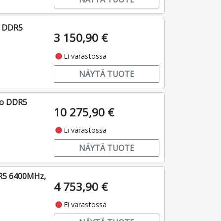
o DDR5
3 150,90 €
fiber_manual_record
Ei varastossa
NÄYTÄ TUOTE
ro DDR5
10 275,90 €
fiber_manual_record
Ei varastossa
NÄYTÄ TUOTE
DR5 6400MHz,
4 753,90 €
fiber_manual_record
Ei varastossa