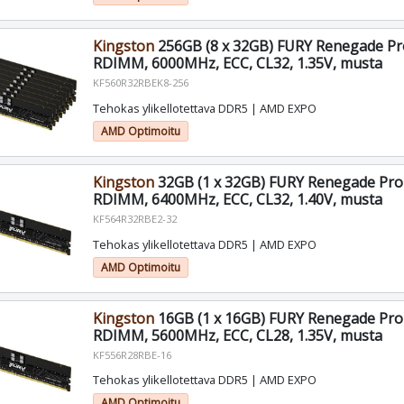
Kingston
256GB (8 x 32GB) FURY Renegade P
RDIMM, 6000MHz, ECC, CL32, 1.35V, musta
KF560R32RBEK8-256
Tehokas ylikellotettava DDR5 | AMD EXPO
AMD Optimoitu
Kingston
32GB (1 x 32GB) FURY Renegade Pr
RDIMM, 6400MHz, ECC, CL32, 1.40V, musta
KF564R32RBE2-32
Tehokas ylikellotettava DDR5 | AMD EXPO
AMD Optimoitu
Kingston
16GB (1 x 16GB) FURY Renegade Pr
RDIMM, 5600MHz, ECC, CL28, 1.35V, musta
KF556R28RBE-16
Tehokas ylikellotettava DDR5 | AMD EXPO
AMD Optimoitu