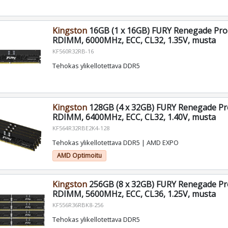
Kingston
16GB (1 x 16GB) FURY Renegade Pr
RDIMM, 6000MHz, ECC, CL32, 1.35V, musta
KF560R32RB-16
Tehokas ylikellotettava DDR5
Kingston
128GB (4 x 32GB) FURY Renegade P
RDIMM, 6400MHz, ECC, CL32, 1.40V, musta
KF564R32RBE2K4-128
Tehokas ylikellotettava DDR5 | AMD EXPO
AMD Optimoitu
Kingston
256GB (8 x 32GB) FURY Renegade P
RDIMM, 5600MHz, ECC, CL36, 1.25V, musta
KF556R36RBK8-256
Tehokas ylikellotettava DDR5