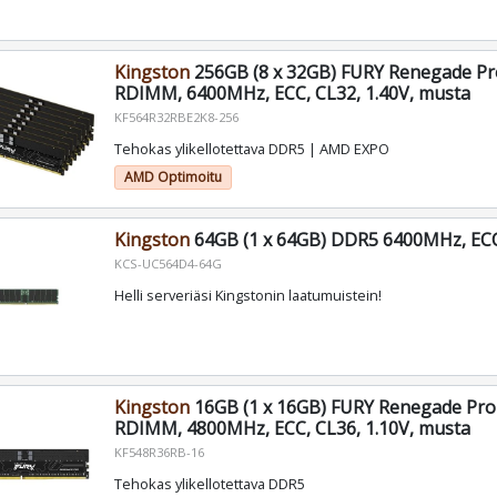
Kingston
256GB (8 x 32GB) FURY Renegade P
RDIMM, 6400MHz, ECC, CL32, 1.40V, musta
KF564R32RBE2K8-256
Tehokas ylikellotettava DDR5 | AMD EXPO
AMD Optimoitu
Kingston
64GB (1 x 64GB) DDR5 6400MHz, ECC,
KCS-UC564D4-64G
Helli serveriäsi Kingstonin laatumuistein!
Kingston
16GB (1 x 16GB) FURY Renegade Pr
RDIMM, 4800MHz, ECC, CL36, 1.10V, musta
KF548R36RB-16
Tehokas ylikellotettava DDR5