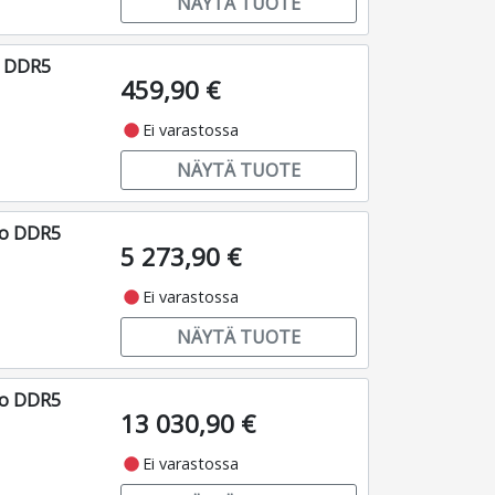
NÄYTÄ TUOTE
o DDR5
459,90 €
fiber_manual_record
Ei varastossa
NÄYTÄ TUOTE
ro DDR5
5 273,90 €
fiber_manual_record
Ei varastossa
NÄYTÄ TUOTE
ro DDR5
13 030,90 €
fiber_manual_record
Ei varastossa