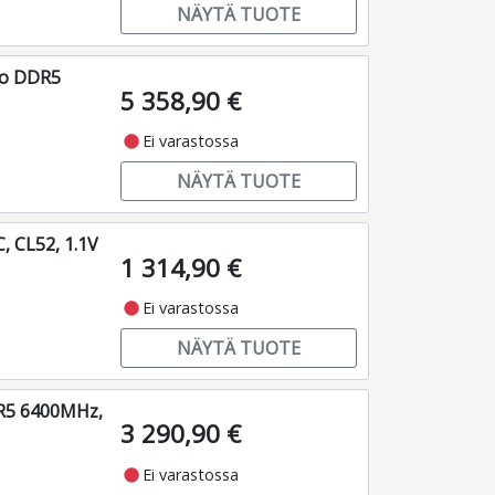
NÄYTÄ TUOTE
ro DDR5
5 358,90 €
fiber_manual_record
Ei varastossa
NÄYTÄ TUOTE
 CL52, 1.1V
1 314,90 €
fiber_manual_record
Ei varastossa
NÄYTÄ TUOTE
DR5 6400MHz,
3 290,90 €
fiber_manual_record
Ei varastossa