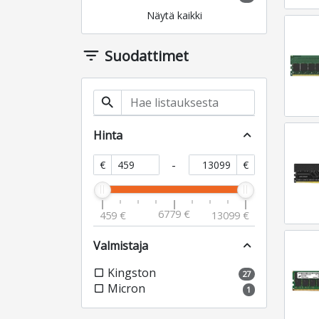
Näytä kaikki
filter_list
Suodattimet
search
Hinta
expand_less
-
€
€
6779 €
459 €
13099 €
Valmistaja
expand_less
Kingston
check_box_outline_blank
27
Micron
check_box_outline_blank
1