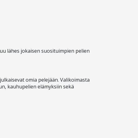
luu lähes jokaisen suosituimpien pelien
t julkaisevat omia pelejään. Valikoimasta
luun, kauhupelien elämyksiin sekä