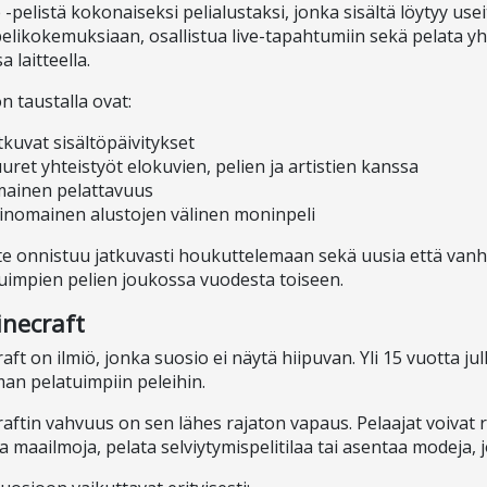
 -pelistä kokonaiseksi pelialustaksi, jonka sisältä löytyy useit
elikokemuksiaan, osallistua live-tapahtumiin sekä pelata yh
 laitteella.
n taustalla ovat:
tkuvat sisältöpäivitykset
uret yhteistyöt elokuvien, pelien ja artistien kanssa
mainen pelattavuus
inomainen alustojen välinen moninpeli
te onnistuu jatkuvasti houkuttelemaan sekä uusia että vanh
uimpien pelien joukossa vuodesta toiseen.
inecraft
aft on ilmiö, jonka suosio ei näytä hiipuvan. Yli 15 vuotta ju
an pelatuimpiin peleihin.
aftin vahvuus on sen lähes rajaton vapaus. Pelaajat voivat
ia maailmoja, pelata selviytymispelitilaa tai asentaa modeja, 