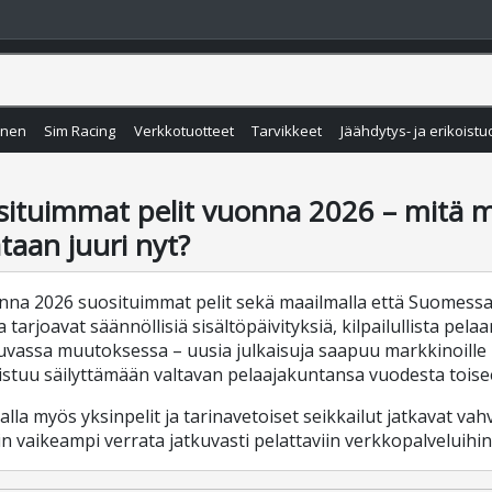
inen
Sim Racing
Verkkotuotteet
Tarvikkeet
Jäähdytys- ja erikoistu
situimmat pelit vuonna 2026 – mitä m
taan juuri nyt?
na 2026 suosituimmat pelit sekä maailmalla että Suomessa 
a tarjoavat säännöllisiä sisältöpäivityksiä, kilpailullista pelaam
uvassa muutoksessa – uusia julkaisuja saapuu markkinoille lä
stuu säilyttämään valtavan pelaajakuntansa vuodesta toise
lla myös yksinpelit ja tarinavetoiset seikkailut jatkavat v
n vaikeampi verrata jatkuvasti pelattaviin verkkopalveluihin