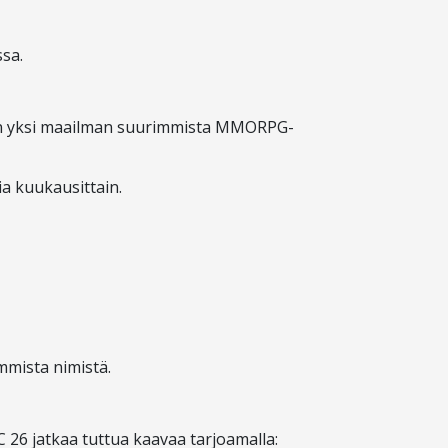
ssa.
leen yksi maailman suurimmista MMORPG-
jia kuukausittain.
mista nimistä.
C 26 jatkaa tuttua kaavaa tarjoamalla: