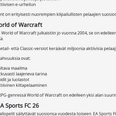
tiivisen e-urheilun
nt on erityisesti nuorempien kilpailullisten pelaajien suosio
orld of Warcraft
 World of Warcraft julkaistiin jo vuonna 2004, se on edel
ä.
etail- että Classic-versiot keräävät miljoonia aktiivisia pelaa
vahvuuksia ovat:
ltava maailma
tkuvasti laajeneva tarina
idit ja luolastot
tiivinen kiltapelaaminen
-genressä World of Warcraft on edelleen yksi alan suurim
EA Sports FC 26
allopelit säilyttävät suosionsa vuodesta toiseen. EA Sports F