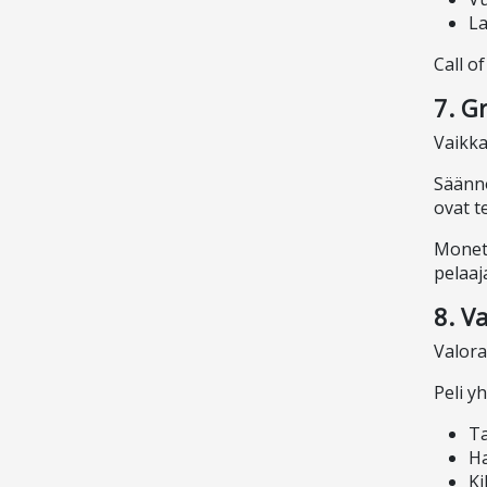
La
Call o
7. G
Vaikka
Säännö
ovat t
Monet 
pelaa
8. V
Valora
Peli yh
T
Ha
Ki