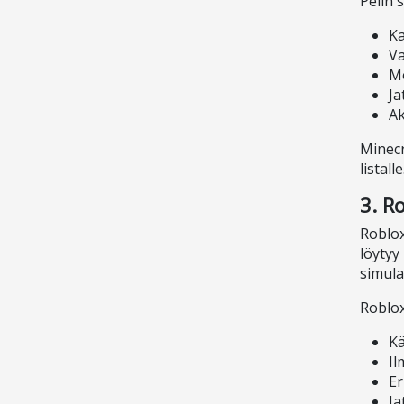
Pelin 
Ka
Va
Mo
Ja
Ak
Minecr
listalle
3. R
Roblox
löytyy
simula
Roblox
Kä
Il
Er
Ja