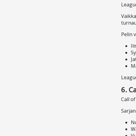
League
Vaikka
turnau
Pelin 
Il
Sy
Ja
Ma
League
6. Ca
Call o
Sarjan
N
Wa
Vu