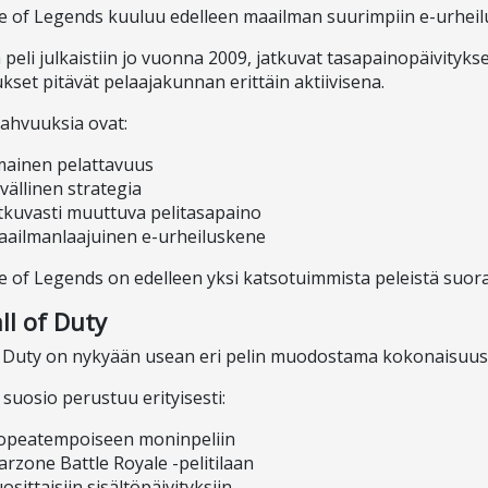
 of Legends kuuluu edelleen maailman suurimpiin e-urheilu
 peli julkaistiin jo vuonna 2009, jatkuvat tasapainopäivityks
kset pitävät pelaajakunnan erittäin aktiivisena.
vahvuuksia ovat:
mainen pelattavuus
vällinen strategia
tkuvasti muuttuva pelitasapaino
ailmanlaajuinen e-urheiluskene
 of Legends on edelleen yksi katsotuimmista peleistä suora
ll of Duty
f Duty on nykyään usean eri pelin muodostama kokonaisuus
 suosio perustuu erityisesti:
opeatempoiseen moninpeliin
rzone Battle Royale -pelitilaan
osittaisiin sisältöpäivityksiin