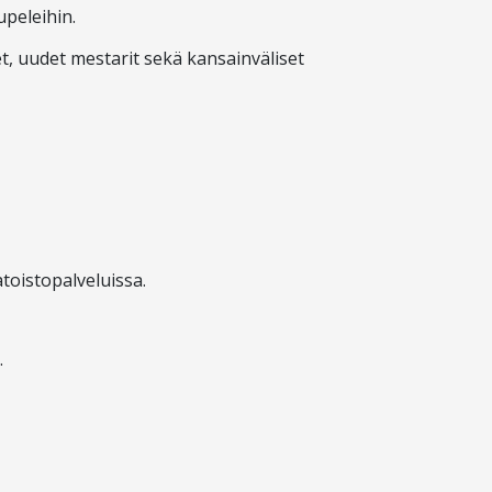
peleihin.
et, uudet mestarit sekä kansainväliset
toistopalveluissa.
.