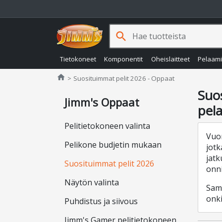
search
Tietokoneet
Komponentit
Oheislaitteet
Pelaam
Jimms.fi
home
Suosituimmat pelit 2026 - Oppaat
Suo
Jimm's Oppaat
pela
Pelitietokoneen valinta
Vuon
Pelikone budjetin mukaan
jotk
jatk
Suosituimmat pelit 2026
onni
Näytön valinta
Sama
onki
Puhdistus ja siivous
Jimm's Gamer pelitietokoneen