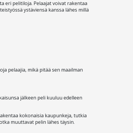
a eri pelitiloja. Pelaajat voivat rakentaa
teistyössä ystäviensä kanssa lähes millä
oja pelaajia, mikä pitää sen maailman
lkaisunsa jälkeen peli kuuluu edelleen
 rakentaa kokonaisia kaupunkeja, tutkia
jotka muuttavat pelin lähes täysin.