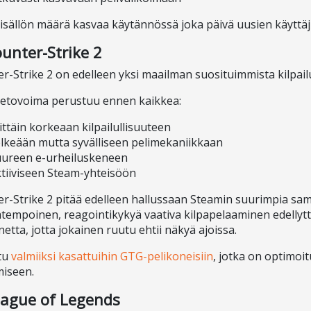
sisällön määrä kasvaa käytännössä joka päivä uusien käyttäj
ounter-Strike 2
r-Strike 2 on edelleen yksi maailman suosituimmista kilpailul
vetovoima perustuu ennen kaikkea:
ittäin korkeaan kilpailullisuuteen
lkeään mutta syvälliseen pelimekaniikkaan
ureen e-urheiluskeneen
tiiviseen Steam-yhteisöön
r-Strike 2 pitää edelleen hallussaan Steamin suurimpia sama
empoinen, reagointikykyä vaativa kilpapelaaminen edellyttä
netta, jotta jokainen ruutu ehtii näkyä ajoissa.
tu
valmiiksi kasattuihin GTG-pelikoneisiin
, jotka on optimoit
iseen.
eague of Legends