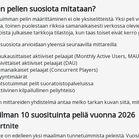
n pelien suosiota mitataan?
uimman pelin määrittäminen ei ole yksiselitteistä. Yksi peli
ia, toinen puolestaan rikkoa samanaikaisesti verkossa olevie
loista julkaisee tarkkoja tilastoja, kun taas toiset eivät kerr
 suosiota arvioidaan yleensä seuraavilla mittareilla:
ukausittaiset aktiiviset pelaajat (Monthly Active Users, MAU
ivittäiset aktiiviset pelaajat (DAU)
manaikaiset pelaajat (Concurrent Players)
yyntimäärät
tsotuimmat pelit suoratoistopalveluissa
tiivinen kilpailullinen peliyhteisö
 mittareiden yhdistelmä antaa melko tarkan kuvan siitä, mitk
lman 10 suosituinta peliä vuonna 2026
ortnite
te on edelleen yksi maailman tunnetuimmista peleistä. Vuos