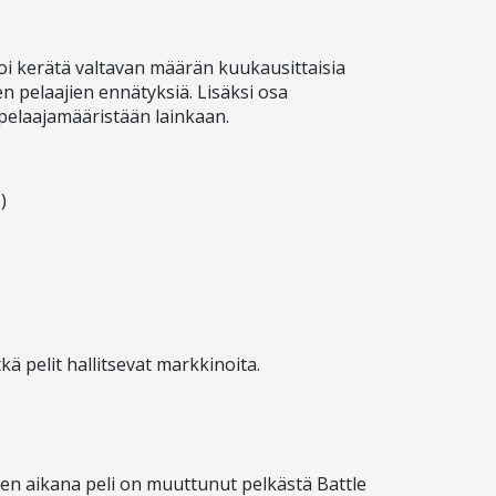
 voi kerätä valtavan määrän kuukausittaisia
n pelaajien ennätyksiä. Lisäksi osa
o pelaajamääristään lainkaan.
)
ä pelit hallitsevat markkinoita.
ien aikana peli on muuttunut pelkästä Battle