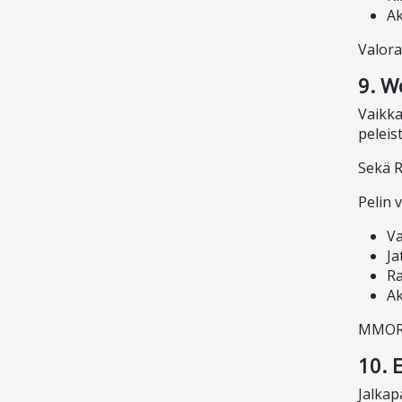
Ak
Valora
9. W
Vaikka
peleist
Sekä R
Pelin 
Va
Ja
Ra
Ak
MMORPG
10. 
Jalkap