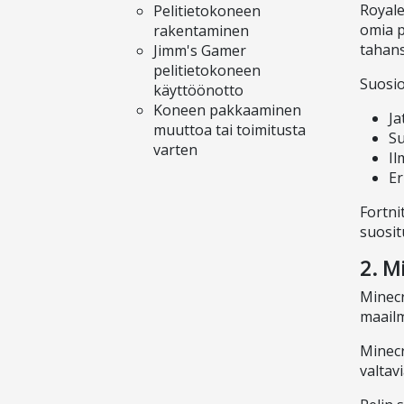
Royale
Pelitietokoneen
omia p
rakentaminen
tahansa
Jimm's Gamer
pelitietokoneen
Suosio
käyttöönotto
Koneen pakkaaminen
Ja
muuttoa tai toimitusta
Su
varten
Il
Er
Fortni
suosit
2. M
Minecr
maailm
Minecr
valtav