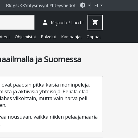
brightness_medium
Blogi
UKK
Yritysmyynti
Yhteystiedot
FI
person
shopping_cart
Kirjaudu / Luo tili
otteet
Ohjelmistot
Palvelut
Kampanjat
Oppaat
aailmalla ja Suomessa
ovat pääosin pitkäikäisiä moninpelejä,
ista ja aktiivisia yhteisöjä. Peliala elää
hes viikoittain, mutta vain harva peli
en.
ahvaa nousuaan, vaikka niiden pelaajamääriä
.