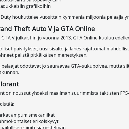
adukkaisiin grafiikoihin
f Duty houkuttelee vuosittain kymmeniä miljoonia pelaajia 
rand Theft Auto V ja GTA Online
 GTA V julkaistiin jo vuonna 2013, GTA Online kuuluu edell
lliset päivitykset, uusi sisältö ja lähes rajattomat mahdolli
ehneet pelistä pitkäikäisen menestyksen.
pelaajat odottavat jo seuraavaa GTA-sukupolvea, mutta siit
jakunnan.
alorant
nt on noussut yhdeksi maailman suurimmista taktisten FPS-
distää:
arkat ampumismekaniikat
hmokohtaiset erikoiskyvyt
lpailullisen sijoitusjärjestelmän