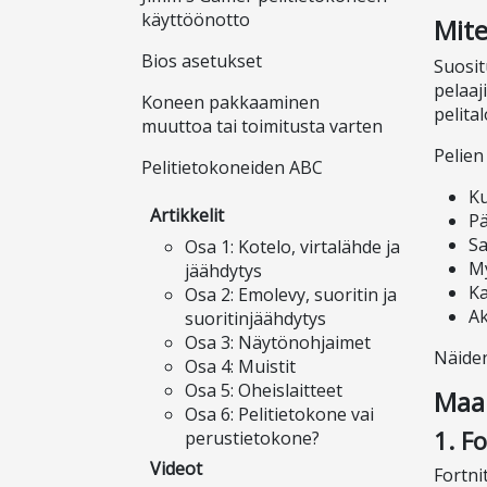
käyttöönotto
Mite
Bios asetukset
Suosit
pelaaj
Koneen pakkaaminen
pelita
muuttoa tai toimitusta varten
Pelien
Pelitietokoneiden ABC
Ku
Artikkelit
Pä
Sa
Osa 1: Kotelo, virtalähde ja
M
jäähdytys
Ka
Osa 2: Emolevy, suoritin ja
Ak
suoritinjäähdytys
Osa 3: Näytönohjaimet
Näiden
Osa 4: Muistit
Osa 5: Oheislaitteet
Maai
Osa 6: Pelitietokone vai
1. F
perustietokone?
Videot
Fortni