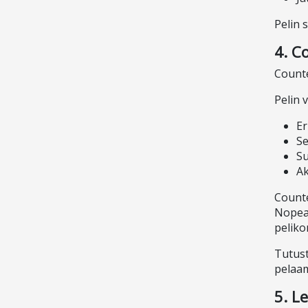
Pelin 
4. C
Counte
Pelin 
Er
Se
Su
Ak
Counte
Nopeat
peliko
Tutus
pelaam
5. L