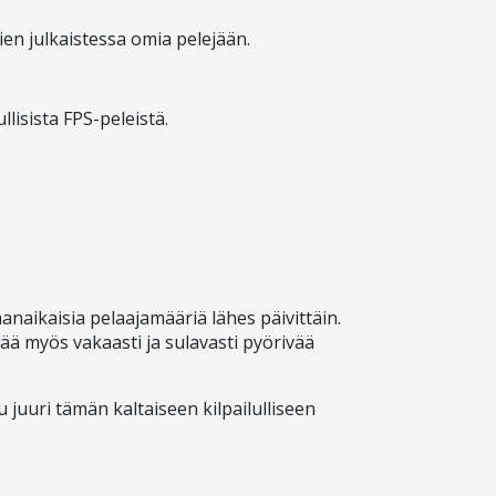
ien julkaistessa omia pelejään.
lisista FPS-peleistä.
naikaisia pelaajamääriä lähes päivittäin.
ä myös vakaasti ja sulavasti pyörivää
u juuri tämän kaltaiseen kilpailulliseen