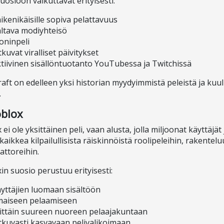
suosioon vaikuttavat erityisesti:
ikenikäisille sopiva pelattavuus
ltava modiyhteisö
ninpeli
tkuvat viralliset päivitykset
tiivinen sisällöntuotanto YouTubessa ja Twitchissä
aft on edelleen yksi historian myydyimmistä peleistä ja kuu
.
oblox
 ei ole yksittäinen peli, vaan alusta, jolla miljoonat käyttäjä
 kaikkea kilpailullisista räiskinnöistä roolipeleihin, rakente
attoreihin.
in suosio perustuu erityisesti:
yttäjien luomaan sisältöön
maiseen pelaamiseen
ittäin suureen nuoreen pelaajakuntaan
tkuvasti kasvavaan pelivalikoimaan