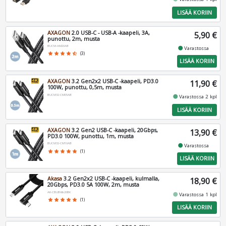
LISÄÄ KORIIN
AXAGON
2.0 USB-C - USB-A -kaapeli, 3A,
5,90 €
punottu, 2m, musta
BUCM-AM20AB
fiber_manual_record
Varastossa
star
star
star
star
star_half
(3)
LISÄÄ KORIIN
AXAGON
3.2 Gen2x2 USB-C -kaapeli, PD3.0
11,90 €
100W, punottu, 0,5m, musta
BUCM32-CM05AB
fiber_manual_record
Varastossa 2 kpl
LISÄÄ KORIIN
AXAGON
3.2 Gen2 USB-C -kaapeli, 20Gbps,
13,90 €
PD3.0 100W, punottu, 1m, musta
BUCM32-CM10AB
fiber_manual_record
Varastossa
star
star
star
star
star
(1)
LISÄÄ KORIIN
Akasa
3.2 Gen2x2 USB-C -kaapeli, kulmalla,
18,90 €
20Gbps, PD3.0 5A 100W, 2m, musta
AK-CBUB66-20BK
fiber_manual_record
Varastossa 1 kpl
star
star
star
star
star
(1)
LISÄÄ KORIIN