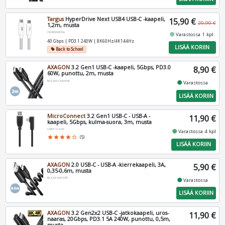
Targus
HyperDrive Next USB4 USB-C -kaapeli,
15,90 €
20,90 €
1,2m, musta
HD6500WHGL
fiber_manual_record
Varastossa 1 kpl
40 Gbps | PD3.1 240W | 8K60Hz/4K144Hz
LISÄÄ KORIIN
Back to School
local_offer
AXAGON
3.2 Gen1 USB-C -kaapeli, 5Gbps, PD3.0
8,90 €
60W, punottu, 2m, musta
BUCM3-CM20AB
fiber_manual_record
Varastossa
LISÄÄ KORIIN
MicroConnect
3.2 Gen1 USB-C - USB-A -
11,90 €
kaapeli, 5Gbps, kulma-suora, 3m, musta
USB3.1CA3A
fiber_manual_record
Varastossa 4 kpl
star
star
star
star
star_border
(5)
LISÄÄ KORIIN
AXAGON
2.0 USB-C - USB-A -kierrekaapeli, 3A,
5,90 €
0,35-0,6m, musta
BUCM-AM10TB
fiber_manual_record
Varastossa
LISÄÄ KORIIN
AXAGON
3.2 Gen2x2 USB-C -jatkokaapeli, uros-
11,90 €
naaras, 20Gbps, PD3.1 5A 240W, punottu, 0,5m,