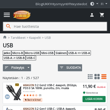
brightness_medium
Blogi
UKK
Yritysmyynti
Yhteystiedot
FI
menu
person
shopping_cart
search
Jimms.fi
home
Tarvikkeet
Kaapelit
USB
USB
Jatko
Micro-B
Micro-USB
Mini-USB
Sisäinen
USB-A <> USB-A
USB-A -> USB-B
USB-C
sort
Pisteytys
filter_list
SUODATA
apps
grid_view
table_rows
Näytetään
:
1 - 25 / 527
AXAGON
3.2 Gen2 USB-C -kaapeli, 20Gbps,
11,90 €
15,90 €
PD3.0 5A 100W, punottu, 2m, musta
BUCM32-CM20AB
fiber_manual_record
Varastossa
star
star
star
star_half
star_border
(3)
LISÄÄ KORIIN
Back to School
local_offer
AXAGON
3.2 Gen1 USB-C - USB-A -kaapeli,