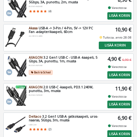
8,90 €
5Gbps, 3A, punottu, 2m, musta
BUCM3-AM20AB
fiber_manual_record
Varastossa
star
star
star
star
star
(4)
LISÄÄ KORIIN
Akasa
USB-A -> 3-Pin / 4-Pin, 5V -> 12V PC
10,90 €
Fan -adapterikaapeli, 60cm
AK-CBFA10-60BK
fiber_manual_record
Tulossa, arvio 28.08
LISÄÄ KORIIN
AXAGON
3.2 Gen1 USB-C - USB-A -kaapeli, 5
4,90 €
6,90 €
Gbps, 3A, punottu, 1m, musta
BUCM3-AM10AB
fiber_manual_record
Varastossa
Back to School
local_offer
LISÄÄ KORIIN
AXAGON
2.0 USB-C -kaapeli, PD3.1 240W,
11,90 €
punottu, 3m, musta
BUCM2-CM30AB
fiber_manual_record
Varastossa
LISÄÄ KORIIN
Deltaco
3.2 Gen1 USB-A -jatkokaapeli, uros-
6,90 €
naaras, 5Gbps, 3m, musta
USB3-243
fiber_manual_record
Varastossa
star
star
star
star
star
(2)
LISÄÄ KORIIN