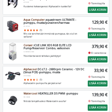
AT13197
fiber_manual_record
Toimittajilla
Kustomoi kokoonpanosi Alphacoolin tuotteilla!
LISÄÄ KORIIN
Aqua Computer
aquastream ULTIMATE -
129,90 €
pumppu, musta/punainen/harmaa
AC-41108
fiber_manual_record
Toimittajilla
star
star
star
star
star
(1)
Mis sie tarvihet äärimmäistä pumppua, täs siul on
LISÄÄ KORIIN
sellane!
Corsair
iCUE LINK XD5 RGB ELITE LCD
379,90 €
Pump/Reservoir Combo, valkoinen
CX-9040012-WW
fiber_manual_record
Ei varastossa
Yksinkertaisesti tehokas jäähdytys!
LISÄÄ KORIIN
Alphacool
DC-LT 2 - 2600rpm Ceramic - 12V DC
33,90 €
(Sinus PCB) -pumppu, musta
AT1019580
fiber_manual_record
Toimittajilla
star
star
star
star
star_border
(1)
LISÄÄ KORIIN
Alphacoolin pumpuilla pärjäät aina!
Watercool
HEATKILLER D5 PWM -pumppu
139,90 €
WC-30060
fiber_manual_record
Toimittajilla
Nitistä lämpöhuolesi Watercoolin avulla!
LISÄÄ KORIIN