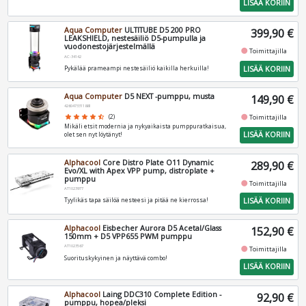
LISÄÄ KORIIN
Aqua Computer
ULTITUBE D5 200 PRO
399,90 €
LEAKSHIELD, nestesäiliö D5-pumpulla ja
vuodonestojärjestelmällä
fiber_manual_record
Toimittajilla
AC-34142
LISÄÄ KORIIN
Pykälää prameampi nestesäiliö kaikilla herkuilla!
Aqua Computer
D5 NEXT -pumppu, musta
149,90 €
4260473311881
fiber_manual_record
star
star
star
star
star_half
(2)
Toimittajilla
Mikäli etsit modernia ja nykyaikaista pumppuratkaisua,
LISÄÄ KORIIN
olet sen nyt löytänyt!
Alphacool
Core Distro Plate O11 Dynamic
289,90 €
Evo/XL with Apex VPP pump, distroplate +
pumppu
fiber_manual_record
Toimittajilla
AT1023977
LISÄÄ KORIIN
Tyylikäs tapa säilöä nesteesi ja pitää ne kierrossa!
Alphacool
Eisbecher Aurora D5 Acetal/Glass
152,90 €
150mm + D5 VPP655 PWM pumppu
AT1023567
fiber_manual_record
Toimittajilla
Suorituskykyinen ja näyttävä combo!
LISÄÄ KORIIN
Alphacool
Laing DDC310 Complete Edition -
92,90 €
pumppu, hopea/pleksi