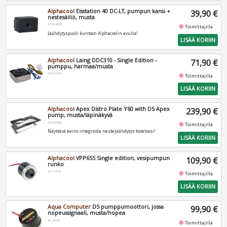
Alphacool
Eisstation 40 DC-LT, pumpun kansi +
39,90 €
nestesäiliö, musta
AT1016193
fiber_manual_record
Toimittajilla
Jäähdytyspuoli kuntoon Alphacoolin avulla!
LISÄÄ KORIIN
Alphacool
Laing DDC310 - Single Edition -
71,90 €
pumppu, harmaa/musta
AT1011010
fiber_manual_record
Toimittajilla
LISÄÄ KORIIN
Alphacool
Apex Distro Plate Y60 with D5 Apex
239,90 €
pump, musta/läpinäkyvä
AT1024550
fiber_manual_record
Toimittajilla
Näyttävä keino integroida nestejäähdytys koteloosi!
LISÄÄ KORIIN
Alphacool
VPP655 Single edition, vesipumpun
109,90 €
runko
ALC13122
fiber_manual_record
Toimittajilla
LISÄÄ KORIIN
Aqua Computer
D5 pumppumoottori, jossa
99,90 €
nopeussignaali, musta/hopea
AC-41091
fiber_manual_record
Toimittajilla