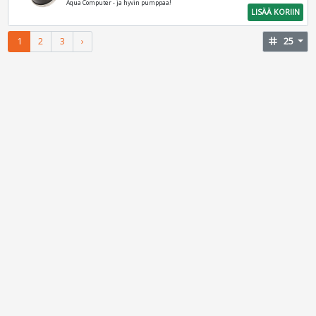
Aqua Computer - ja hyvin pumppaa!
LISÄÄ KORIIN
1
2
3
›
tag
25