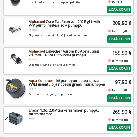
fiber_manual_record
Tulossa
Pistetäänkös priimaa pumppua pakettiin?
LISÄÄ KORIIN
Alphacool
Core Flat Reservoir 240 Right with
209,90 €
VPP pump, nestesäiliö + pumppu
AT1024003
fiber_manual_record
Toimittajilla
Näyttävä säiliö nesteillesi! | Sisältää pumpun
LISÄÄ KORIIN
Alphacool
Eisbecher Aurora D5 Acetal/Glass
159,90 €
250mm + D5 VPP655 PWM pumppu
AT1023568
fiber_manual_record
Toimittajilla
Suorituskykyinen ja näyttävä combo!
LISÄÄ KORIIN
Aqua Computer
D5 pumppumoottori, jossa
97,90 €
PWM sisääntulo ja nopeussignaali, musta/hopea
AC-41105
fiber_manual_record
Toimittajilla
Aqua Computer - ja hyvin pumppaa!
LISÄÄ KORIIN
Eheim
1260, 230V täyskeraaminen pumppu,
269,90 €
musta/harmaa
AT49014
fiber_manual_record
Toimittajilla
LISÄÄ KORIIN