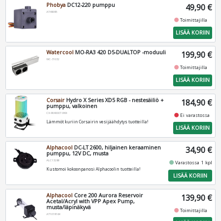
Phobya
DC12-220 pumppu
49,90 €
AT49095
fiber_manual_record
Toimittajilla
LISÄÄ KORIIN
Watercool
MO-RA3 420 D5-DUALTOP -moduuli
199,90 €
WC-31032
fiber_manual_record
Toimittajilla
LISÄÄ KORIIN
Corsair
Hydro X Series XD5 RGB - nestesäiliö +
184,90 €
pumppu, valkoinen
CX-9040007-WW
fiber_manual_record
Ei varastossa
Lämmöt kuriin Corsairin vesijäähdytys tuotteilla!
LISÄÄ KORIIN
Alphacool
DC-LT 2600, hiljainen keraaminen
34,90 €
pumppu, 12V DC, musta
ALC13289
fiber_manual_record
Varastossa 1 kpl
Kustomoi kokoonpanosi Alphacoolin tuotteilla!
LISÄÄ KORIIN
Alphacool
Core 200 Aurora Reservoir
139,90 €
Acetal/Acryl with VPP Apex Pump,
musta/läpinäkyvä
fiber_manual_record
Toimittajilla
AT1019164