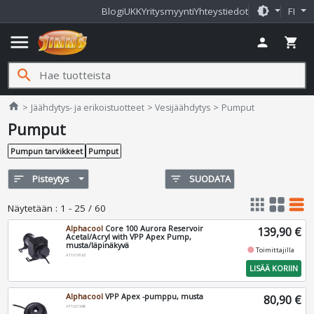
brightness_medium
Blogi
UKK
Yritysmyynti
Yhteystiedot
FI
menu
person
shopping_cart
search
Jimms.fi
home
Jäähdytys- ja erikoistuotteet
Vesijäähdytys
Pumput
Pumput
Pumpun tarvikkeet
Pumput
sort
Pisteytys
filter_list
SUODATA
apps
grid_view
table_rows
Näytetään
:
1 - 25 / 60
Alphacool
Core 100 Aurora Reservoir
139,90 €
Acetal/Acryl with VPP Apex Pump,
musta/läpinäkyvä
fiber_manual_record
Toimittajilla
AT1019163
LISÄÄ KORIIN
Alphacool
VPP Apex -pumppu, musta
80,90 €
AT1021986