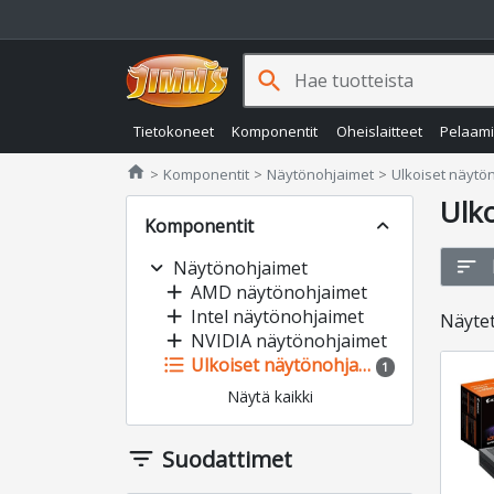
search
Tietokoneet
Komponentit
Oheislaitteet
Pelaam
Jimms.fi
home
Komponentit
Näytönohjaimet
Ulkoiset näytö
Ulk
Komponentit
expand_less
sort
expand_more
Näytönohjaimet
add
AMD näytönohjaimet
add
Intel näytönohjaimet
Näyte
add
NVIDIA näytönohjaimet
format_list_bulleted
Ulkoiset näytönohjaimet
1
Näytä kaikki
filter_list
Suodattimet