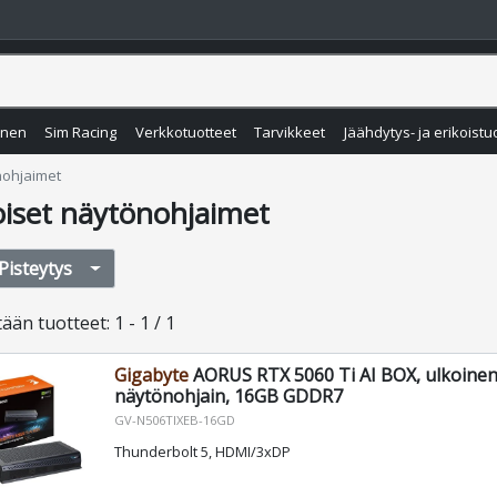
inen
Sim Racing
Verkkotuotteet
Tarvikkeet
Jäähdytys- ja erikoistu
nohjaimet
oiset näytönohjaimet
Pisteytys
tään
tuotteet
:
1 - 1 / 1
Gigabyte
AORUS RTX 5060 Ti AI BOX, ulkoine
näytönohjain, 16GB GDDR7
GV-N506TIXEB-16GD
Thunderbolt 5, HDMI/3xDP