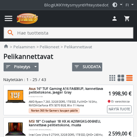
brightness_medium
Blogi
UKK
Yritysmyynti
Yhteystiedot
FI
menu
person
shopping_cart
search
Jimms.fi
home
Pelaaminen
Pelikoneet
Pelikannettavat
Pelikannettavat
sort
Pisteytys
filter_list
SUODATA
apps
grid_view
table_rows
Näytetään
:
1 - 25 / 43
Asus
16" TUF Gaming A16 FA608UP, kannettava
pelitietokone, Jaeger Gray
1 998,90 €
FA608UP-RV019W
fiber_manual_record
Ei varastossa
AMD Ryzen 7 260, 32GB DDR5, 1TB SSD, FullHD+ 165Hz,
NVIDIA GeForce RTX 5070 8GB, Win 11 Home
NÄYTÄ TUOTE
Norton 360 for Gamers kaupan päälle
MSI
18" Crosshair 18 HX AI A2XWGKG-006NEU,
kannettava pelitietokone, musta
CROSSHAIR18HXAIA2XWGKG-006NEU
2 599,00 €
Intel Core Ultra 9 275HX, 32GB DDR5, 1TB SSD, QHD+ 240Hz,