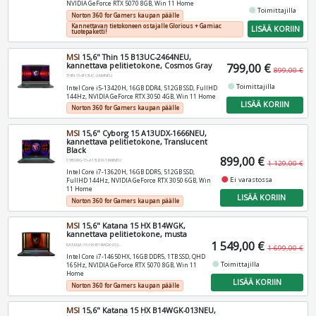
NVIDIA GeForce RTX 5070 8GB, Win 11 Home
fiber_manual_record
Toimittajilla
Norton 360 for Gamers kaupan päälle
Kannettavan tietokoneen ostajalle Glorious + Gamiac
LISÄÄ KORIIN
tuotepaketti!
MSI
15,6" Thin 15 B13UC-2464NEU,
kannettava pelitietokone, Cosmos Gray
799,00 €
899,00 €
THIN-15-B13UC-2464NEU
fiber_manual_record
Toimittajilla
Intel Core i5-13420H, 16GB DDR4, 512GB SSD, FullHD
144Hz, NVIDIA GeForce RTX 3050 4GB, Win 11 Home
LISÄÄ KORIIN
Norton 360 for Gamers kaupan päälle
MSI
15,6" Cyborg 15 A13UDX-1666NEU,
kannettava pelitietokone, Translucent
Black
899,00 €
CYBORG-15-A13UDX-1666NEU
1 129,00 €
Intel Core i7-13620H, 16GB DDR5, 512GB SSD,
fiber_manual_record
Ei varastossa
FullHD 144Hz, NVIDIA GeForce RTX 3050 6GB, Win
11 Home
LISÄÄ KORIIN
Norton 360 for Gamers kaupan päälle
MSI
15,6" Katana 15 HX B14WGK,
kannettava pelitietokone, musta
1 549,00 €
KATANA-15-HX-B14WGK-012NEU
1 699,00 €
Intel Core i7-14650HX, 16GB DDR5, 1TB SSD, QHD
fiber_manual_record
Toimittajilla
165Hz, NVIDIA GeForce RTX 5070 8GB, Win 11
Home
LISÄÄ KORIIN
Norton 360 for Gamers kaupan päälle
MSI
15,6" Katana 15 HX B14WGK-013NEU,