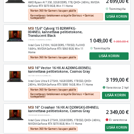
2 699,00 €
AMD Ryzen AI 7 350, 32GB DDR5, 1TB, QHD+ 240Hz, NVIDIA
GeForce RTX 5070 8GB, Win 11 Home
fiber_manual_record
Toimittajilla
Norton 360 for Gamers kaupan päälle
Kannettavan tietokoneen ostajalle Glorious + Gamiac
LISÄÄ KORIIN
tuotepaketti!
MSI
15,6" Cyborg 15 B2RWFKG-
004NEU, kannettava pelitietokone,
Translucent Black
1 049,00 €
CYBORG-15-B2RWFKG-004NEU
1 359,00 €
Intel Core 5 210H, 16GB DDR5, 1TB SSD, FullHD
fiber_manual_record
Toimittajilla
144Hz, NVIDIA GeForce RTX 5060 8GB, Win 11
Home
LISÄÄ KORIIN
Norton 360 for Gamers kaupan päälle
MSI
16" Vector 16 HX AI A2XWIG-003NEU,
kannettava pelitietokone, Cosmos Gray
VECTOR-16-HX-AI-A2XWIG-003NEU
3 199,00 €
Intel Core Ultra 9 275HX, 16GB DDR5, 1TB SSD, QHD+
240Hz, NVIDIA GeForce RTX 5080 16GB, Win 11 Home
fiber_manual_record
Varastossa 2 kpl
Norton 360 for Gamers kaupan päälle
Kannettavan tietokoneen ostajalle Glorious + Gamiac
LISÄÄ KORIIN
tuotepaketti!
MSI
16" Crosshair 16 HX AI D2XWGKG-094NEU,
kannettava pelitietokone, Cosmos Gray
2 349,00 €
CROSSHAIR16HXAID2XWGKG-094NEU
fiber_manual_record
Ei varastossa
Intel Core Ultra 9 275HX, 32GB DDR5, 1TB SSD, QHD+ 240Hz,
NVIDIA GeForce RTX 5070 8GB, Win 11 Home
LISÄÄ KORIIN
Norton 360 for Gamers kaupan päälle