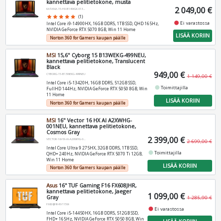
kannettava pelitietokone, musta
2 049,00 €
KATANA-15-HX-B14WGK-013NEU
star
star
star
star
star
(1)
fiber_manual_record
Ei varastossa
Intel Core i9-14900HX, 16GB DDR5, 1TB SSD, QHD 165Hz,
NVIDIA GeForce RTX 5070 8GB, Win 11 Home
LISÄÄ KORIIN
Norton 360 for Gamers kaupan päälle
MSI
15,6" Cyborg 15 B13WEKG-499NEU,
kannettava pelitietokone, Translucent
Black
949,00 €
CYBORG-15-B13WEKG-499NEU
1 149,00 €
Intel Core i5-13420H, 16GB DDR5, 512GB SSD,
fiber_manual_record
Toimittajilla
FullHD 144Hz, NVIDIA GeForce RTX 5050 8GB, Win
11 Home
LISÄÄ KORIIN
Norton 360 for Gamers kaupan päälle
MSI
16" Vector 16 HX AI A2XWHG-
001NEU, kannettava pelitietokone,
Cosmos Gray
2 399,00 €
VECTOR-16-HX-AI-A2XWHG-001NEU
2 699,00 €
Intel Core Ultra 9 275HX, 32GB DDR5, 1TB SSD,
fiber_manual_record
Toimittajilla
QHD+ 240Hz, NVIDIA GeForce RTX 5070 Ti 12GB,
Win 11 Home
LISÄÄ KORIIN
Norton 360 for Gamers kaupan päälle
Asus
16" TUF Gaming F16 FX608JHR,
kannettava pelitietokone, Jaeger
1 099,00 €
Gray
1 285,90 €
FX608JHR-RV115W
fiber_manual_record
Ei varastossa
Intel Core i5-14450HX, 16GB DDR5, 512GB SSD,
FHD+ 165Hz, NVIDIA GeForce RTX 5050 8GB, Win