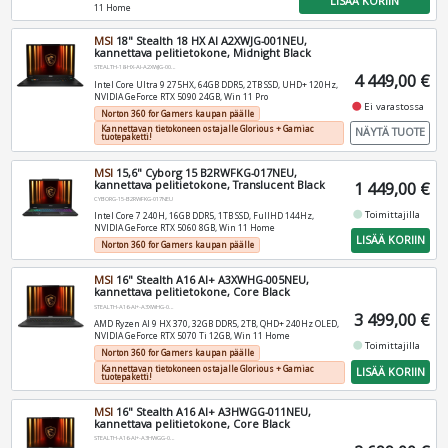
LISÄÄ KORIIN
11 Home
MSI
18" Stealth 18 HX AI A2XWJG-001NEU,
kannettava pelitietokone, Midnight Black
STEALTH-18-HX-AI-A2XWJG-001NEU
4 449,00 €
Intel Core Ultra 9 275HX, 64GB DDR5, 2TB SSD, UHD+ 120Hz,
NVIDIA GeForce RTX 5090 24GB, Win 11 Pro
fiber_manual_record
Ei varastossa
Norton 360 for Gamers kaupan päälle
Kannettavan tietokoneen ostajalle Glorious + Gamiac
NÄYTÄ TUOTE
tuotepaketti!
MSI
15,6" Cyborg 15 B2RWFKG-017NEU,
kannettava pelitietokone, Translucent Black
1 449,00 €
CYBORG-15-B2RWFKG-017NEU
fiber_manual_record
Toimittajilla
Intel Core 7 240H, 16GB DDR5, 1TB SSD, FullHD 144Hz,
NVIDIA GeForce RTX 5060 8GB, Win 11 Home
LISÄÄ KORIIN
Norton 360 for Gamers kaupan päälle
MSI
16" Stealth A16 AI+ A3XWHG-005NEU,
kannettava pelitietokone, Core Black
STEALTH-A16-AI+-A3XWHG-005NEU
3 499,00 €
AMD Ryzen AI 9 HX 370, 32GB DDR5, 2TB, QHD+ 240Hz OLED,
NVIDIA GeForce RTX 5070 Ti 12GB, Win 11 Home
fiber_manual_record
Toimittajilla
Norton 360 for Gamers kaupan päälle
Kannettavan tietokoneen ostajalle Glorious + Gamiac
LISÄÄ KORIIN
tuotepaketti!
MSI
16" Stealth A16 AI+ A3HWGG-011NEU,
kannettava pelitietokone, Core Black
STEALTH-A16-AI+-A3HWGG-011NEU