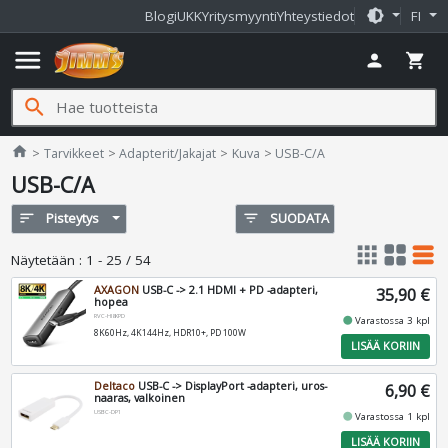
brightness_medium
Blogi
UKK
Yritysmyynti
Yhteystiedot
FI
menu
person
shopping_cart
search
Jimms.fi
home
Tarvikkeet
Adapterit/Jakajat
Kuva
USB-C/A
USB-C/A
sort
Pisteytys
filter_list
SUODATA
apps
grid_view
table_rows
Näytetään
:
1 - 25 / 54
AXAGON
USB-C -> 2.1 HDMI + PD -adapteri,
35,90 €
hopea
RVC-HI8KPD
fiber_manual_record
Varastossa 3 kpl
8K60Hz, 4K144Hz, HDR10+, PD 100W
LISÄÄ KORIIN
Deltaco
USB-C -> DisplayPort -adapteri, uros-
6,90 €
naaras, valkoinen
USBC-DP1
fiber_manual_record
Varastossa 1 kpl
LISÄÄ KORIIN