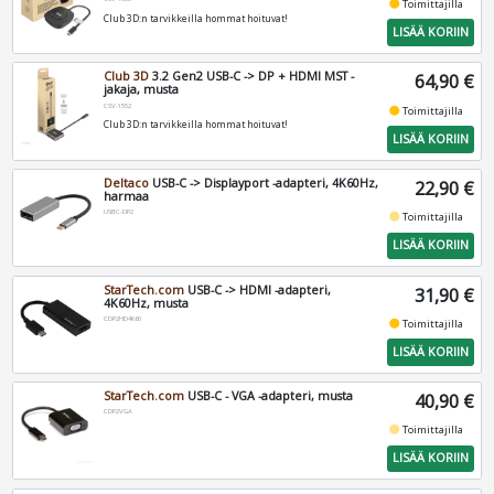
fiber_manual_record
Toimittajilla
Club 3D:n tarvikkeilla hommat hoituvat!
LISÄÄ KORIIN
Club 3D
3.2 Gen2 USB-C -> DP + HDMI MST -
64,90 €
jakaja, musta
CSV-1552
fiber_manual_record
Toimittajilla
Club 3D:n tarvikkeilla hommat hoituvat!
LISÄÄ KORIIN
Deltaco
USB-C -> Displayport -adapteri, 4K60Hz,
22,90 €
harmaa
USBC-DP2
fiber_manual_record
Toimittajilla
LISÄÄ KORIIN
StarTech.com
USB-C -> HDMI -adapteri,
31,90 €
4K60Hz, musta
CDP2HD4K60
fiber_manual_record
Toimittajilla
LISÄÄ KORIIN
StarTech.com
USB-C - VGA -adapteri, musta
40,90 €
CDP2VGA
fiber_manual_record
Toimittajilla
LISÄÄ KORIIN