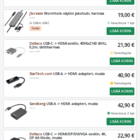
LISÄÄ KORIIN
j5create
Wormhole näytön jakohubi, harmaa
19,00 €
JCH462
fiber_manual_record
Varastossa 1 kpl
2x USB-A, USB-C
Outlet
LISÄÄ KORIIN
Deltaco
USB-C -> HDMI-sovitin, 4096x2160 60Hz,
21,90 €
0,2m, tähtiharmaa
USBC-HDMI9
fiber_manual_record
Toimittajilla
LISÄÄ KORIIN
StarTech.com
USB-A -> HDMI -adapteri, musta
40,90 €
USB32HDES
fiber_manual_record
Toimittajilla
LISÄÄ KORIIN
Sandberg
USB-A -> HDMI -adapteri, musta
42,90 €
134-42
fiber_manual_record
Varastossa 2 kpl
LISÄÄ KORIIN
Deltaco
USB-C -> HDMI/DP/DVI/VGA -sovitin, 4K,
22,90 €
DP Alt Mode, musta