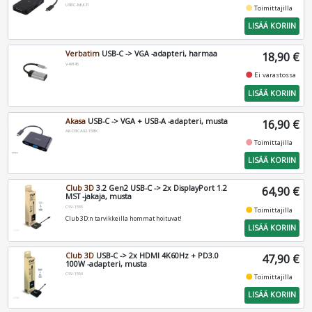
USBC-MULTI
fiber_manual_record
Toimittajilla
LISÄÄ KORIIN
Verbatim
USB-C -> VGA -adapteri, harmaa
18,90 €
V49145
fiber_manual_record
Ei varastossa
LISÄÄ KORIIN
Akasa
USB-C -> VGA + USB-A -adapteri, musta
16,90 €
AK-CBCA02-15BK
fiber_manual_record
Toimittajilla
LISÄÄ KORIIN
Club 3D
3.2 Gen2 USB-C -> 2x DisplayPort 1.2
64,90 €
MST -jakaja, musta
CSV-1555
fiber_manual_record
Toimittajilla
Club 3D:n tarvikkeilla hommat hoituvat!
LISÄÄ KORIIN
Club 3D
USB-C -> 2x HDMI 4K60Hz + PD3.0
47,90 €
100W -adapteri, musta
CSV-1558
fiber_manual_record
Toimittajilla
LISÄÄ KORIIN