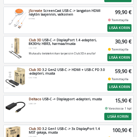
j5create
ScreenCast USB-C -> langaton HDMI
99,90 €
näytön laajennin, valkoinen
JVAW62
fiber_manual_record
Toimittajilla
LISÄÄ KORIIN
Club 3D
USB-C -> DisplayPort 1.4 -adapteri,
30,90 €
8K30Hz HBR3, harmaa/musta
CAC-1567
fiber_manual_record
Toimittajilla
Mukaudu tietotekniikan tarpeisiin Club 3D:n avulla!
LISÄÄ KORIIN
Club 3D
3.2 Gen2 USB-C -> HDMI + USB-C PD 3.0
59,90 €
-adapteri, musta
CAC-1588
fiber_manual_record
Toimittajilla
LISÄÄ KORIIN
Deltaco
USB-C -> Displayport -adapteri, musta
15,90 €
USBC-DP
fiber_manual_record
Varastossa 1 kpl
LISÄÄ KORIIN
Club 3D
3.2 Gen1 USB-C -> 3x DisplayPort 1.4
100,90 €
MST -jakaja, musta
CSV-1550