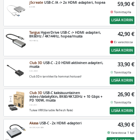
j5create
USB-C /A -> 2x HDMI -adapteri, hopea
59,90 €
JCA365
fiber_manual_record
Toimittajilla
LISÄÄ KORIIN
Targus
HyperDrive USB-C -> HDMI -adapteri,
42,90 €
8K60Hz / 4K144Hz, hopea/musta
HD-H8K-GL
fiber_manual_record
Ei varastossa
LISÄÄ KORIIN
Club 3D
USB-C - 2.0 HDMI aktiivinen adapteri,
33,90 €
musta
CAC-2504
fiber_manual_record
Toimittajilla
Club 3D:n tarvikkeilla hommat hoituvat!
LISÄÄ KORIIN
Club 3D
USB-C kaksisuuntainen
26,90 €
video-/datakytkin, 8K60/4K120Hz + 10 Gbps +
PD 100W, musta
fiber_manual_record
Toimittajilla
CSV-2511
LISÄÄ KORIIN
Tukee VRR (Variable Refresh Rate)
Akasa
USB-C - 2x HDMI -adapteri
43,90 €
AK-CBCA26-18BK
fiber_manual_record
Varastossa 1 kpl